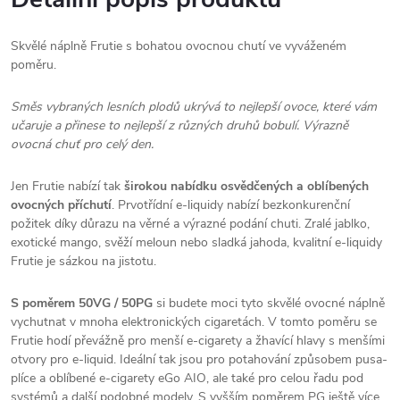
Skvělé náplně Frutie s bohatou ovocnou chutí ve vyváženém
poměru.
Směs vybraných lesních plodů ukrývá to nejlepší ovoce, které vám
učaruje a přinese to nejlepší z různých druhů bobulí. Výrazně
ovocná chuť pro celý den.
Jen Frutie nabízí tak
širokou nabídku osvědčených a oblíbených
ovocných příchutí
. Prvotřídní e-liquidy nabízí bezkonkurenční
požitek díky důrazu na věrné a výrazné podání chuti. Zralé jablko,
exotické mango, svěží meloun nebo sladká jahoda, kvalitní e-liquidy
Frutie je sázkou na jistotu.
S poměrem 50VG / 50PG
si budete moci tyto skvělé ovocné náplně
vychutnat v mnoha elektronických cigaretách. V tomto poměru se
Frutie hodí převážně pro menší e-cigarety a žhavící hlavy s menšími
otvory pro e-liquid. Ideální tak jsou pro potahování způsobem pusa-
plíce a oblíbené e-cigarety eGo
AIO
, ale také pro celou řadu pod
systémů a další podobné modely. S vyšším poměrem PG ještě více