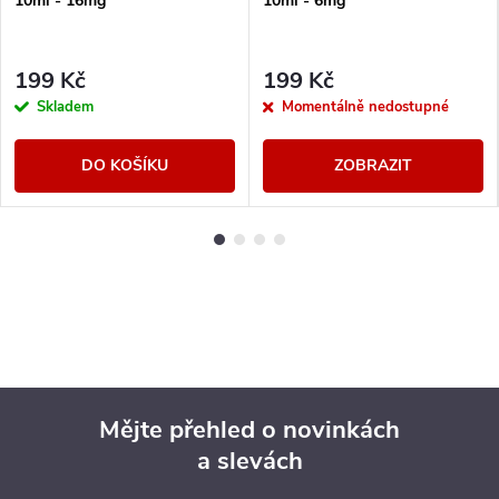
10ml - 16mg
10ml - 6mg
199 Kč
199 Kč
Skladem
Momentálně nedostupné
DO KOŠÍKU
ZOBRAZIT
Mějte přehled o novinkách
a slevách
Z