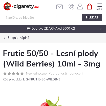
Přejít
NÁKUPNÍ
KOŠÍK
na
obsah
HLEDAT
⛟ Doprava ZDARMA od 3000 Kč!
E-liquid, náplně
Frutie 50/50 - Lesní plody
(Wild Berries) 10ml - 3mg
Podrobnosti hodnocení
Neohodnoceno
Kód produktu:
LIQ-FRUTIE-50-WILDB-3