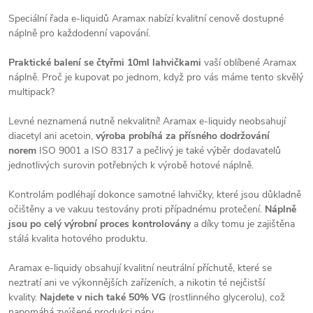
Speciální řada e-liquidů Aramax nabízí kvalitní cenově dostupné
náplně pro každodenní vapování.
Praktické balení se čtyřmi 10ml lahvičkami
vaší oblíbené Aramax
náplně. Proč je kupovat po jednom, když pro vás máme tento skvělý
multipack?
Levné neznamená nutně nekvalitní! Aramax e-liquidy neobsahují
diacetyl ani acetoin,
výroba probíhá za přísného dodržování
norem
ISO 9001 a ISO 8317 a pečlivý je také výběr dodavatelů
jednotlivých surovin potřebných k výrobě hotové náplně.
Kontrolám podléhají dokonce samotné lahvičky, které jsou důkladně
očištěny a ve vakuu testovány proti případnému protečení.
Náplně
jsou po celý výrobní proces kontrolovány
a díky tomu je zajištěna
stálá kvalita hotového produktu.
Aramax e-liquidy obsahují kvalitní neutrální příchutě, které se
neztratí ani ve výkonnějších zařízeních, a nikotin té nejčistší
kvality.
Najdete v nich také 50% VG
(rostlinného glycerolu), což
napomáhá zvýšené produkci páry.