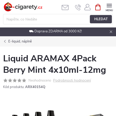
Přejít
NÁKUPNÍ
KOŠÍK
na
obsah
HLEDAT
⛟ Doprava ZDARMA od 3000 Kč!
E-liquid, náplně
Liquid ARAMAX 4Pack
Berry Mint 4x10ml-12mg
Podrobnosti hodnocení
Neohodnoceno
Kód produktu:
ARX40154Q