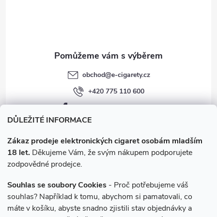
í
obchod
@
e-cigarety.cz
+420 775 110 600
facebook.com/e-cigarety.cz
DŮLEŽITÉ INFORMACE
Zákaz prodeje elektronických cigaret osobám mladším
18 let.
Děkujeme Vám, že svým nákupem podporujete
zodpovědné prodejce.
Souhlas se soubory Cookies
- Proč potřebujeme váš
souhlas? Například k tomu, abychom si pamatovali, co
máte v košíku, abyste snadno zjistili stav objednávky a