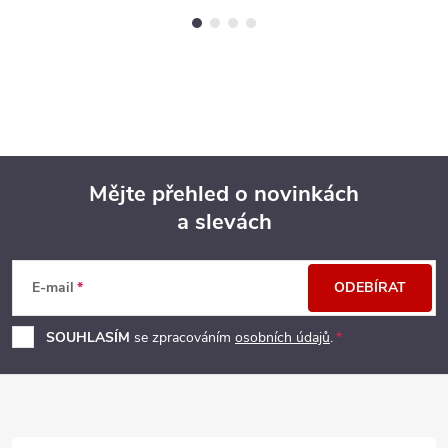
Mějte přehled o novinkách
a slevách
Z
á
E-mail
ODEBÍRAT
p
SOUHLASÍM
se zpracováním
osobních údajů
.
a
t