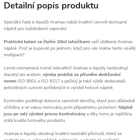
Detailní popis produktu
Speciální řada e-liquidů Aramax nabízí kvalitní cenově dostupné
náplně pro každodenní vapování.
Praktické balení se čtyřmi 10ml lahvičkami
vaší oblíbené Aramax
náplně. Proč je kupovat po jednom, když pro vás máme tento skvělý
multipack?
Levné neznamená nutně nekvalitní! Aramax e-liquidy neobsahují
diacetyl ani acetoin,
výroba probíhá za přísného dodržování
norem
ISO 9001 a ISO 8317 a pečlivý je také výběr dodavatelů
jednotlivých surovin potřebných k výrobě hotové náplně.
Kontrolám podléhají dokonce samotné lahvičky, které jsou důkladně
očištěny a ve vakuu testovány proti případnému protečení.
Náplně
jsou po celý výrobní proces kontrolovány
a díky tomu je zajištěna
stálá kvalita hotového produktu.
Aramax e-liquidy obsahují kvalitní neutrální příchutě, které se