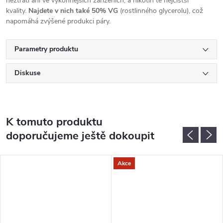
neztratí ani ve výkonnějších zařízeních, a nikotin té nejčistší
kvality.
Najdete v nich také 50% VG
(rostlinného glycerolu), což
napomáhá zvýšené produkci páry.
Parametry produktu
Diskuse
K tomuto produktu
doporučujeme ještě dokoupit
Akce