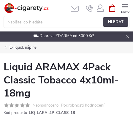
Přejít
NÁKUPNÍ
KOŠÍK
na
obsah
HLEDAT
⛟ Doprava ZDARMA od 3000 Kč!
E-liquid, náplně
Liquid ARAMAX 4Pack
Classic Tobacco 4x10ml-
18mg
Podrobnosti hodnocení
Neohodnoceno
Kód produktu:
LIQ-LARA-4P-CLASS-18