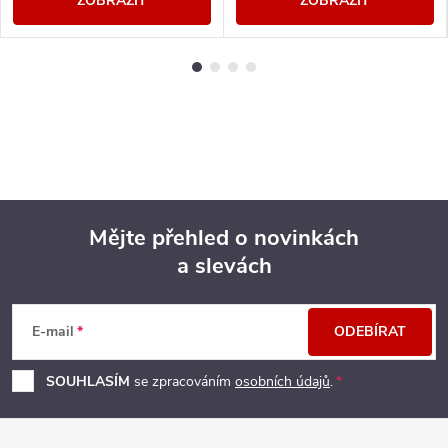
ZOBRAZIT
ZOBRAZIT
Mějte přehled o novinkách
a slevách
Z
á
E-mail
ODEBÍRAT
p
SOUHLASÍM
se zpracováním
osobních údajů
.
a