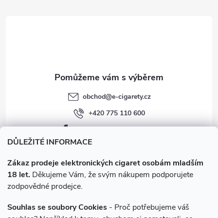
t
í
obchod
@
e-cigarety.cz
+420 775 110 600
facebook.com/e-cigarety.cz
DŮLEŽITÉ INFORMACE
Zákaz prodeje elektronických cigaret osobám mladším
18 let.
Děkujeme Vám, že svým nákupem podporujete
zodpovědné prodejce.
Souhlas se soubory Cookies
- Proč potřebujeme váš