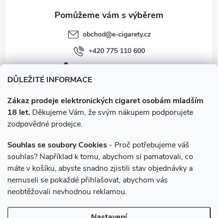
obchod
@
e-cigarety.cz
+420 775 110 600
facebook.com/e-cigarety.cz
DŮLEŽITÉ INFORMACE
Zákaz prodeje elektronických cigaret osobám mladším
18 let.
Děkujeme Vám, že svým nákupem podporujete
zodpovědné prodejce.
Souhlas se soubory Cookies
- Proč potřebujeme váš
souhlas? Například k tomu, abychom si pamatovali, co
máte v košíku, abyste snadno zjistili stav objednávky a
Instagram
nemuseli se pokaždé přihlašovat, abychom vás
neobtěžovali nevhodnou reklamou.
Copyright 2026
e-cigarety.cz
. Všechna práva vyhrazena.
Upravit
Nastavení