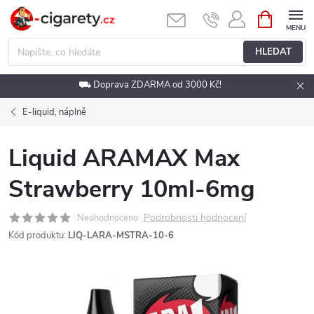
Přejít
NÁKUPNÍ
KOŠÍK
na
obsah
HLEDAT
⛟ Doprava ZDARMA od 3000 Kč!
E-liquid, náplně
Liquid ARAMAX Max
Strawberry 10ml-6mg
Podrobnosti hodnocení
Neohodnoceno
Kód produktu:
LIQ-LARA-MSTRA-10-6