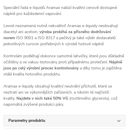
Speciální řada e-liquidů Aramax nabízí kvalitní cenově dostupné
náplně pro každodenní vapování.
Levné neznamená nutně nekvalitní! Aramax e-liquidy neobsahují
diacetyl ani acetoin,
výroba probíhá za přísného dodržování
norem
ISO 9001 a ISO 8317 a pečlivý je také výběr dodavatelů
jednotlivých surovin potřebných k výrobě hotové náplně.
Kontrolám podléhají dokonce samotné lahvičky, které jsou důkladně
očištěny a ve vakuu testovány proti případnému protečení.
Náplně
jsou po celý výrobní proces kontrolovány
a díky tomu je zajištěna
stálá kvalita hotového produktu.
Aramax e-liquidy obsahují kvalitní neutrální příchutě, které se
neztratí ani ve výkonnějších zařízeních, a nikotin té nejčistší
kvality.
Najdete v nich také 50% VG
(rostlinného glycerolu), což
napomáhá zvýšené produkci páry.
Parametry produktu