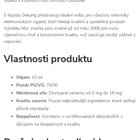
Sladká a šťavnatá chuť čerstvých borůvek.
E-liquidy Dekang představují ideální volbu pro všechny milovníky
elektronických cigaret, kteří hledají kvalitní a spolehlivý produkt.
Výrobky této značky jsou známé již od roku 2006 pro svou
výjimečnou chuť a konzistentní kvalitu, což zaručuje skvělý zážitek z
vapování.
Vlastnosti produktu
Objem:
10 ml
Poměr PG/VG:
70/30
Nikotinová síla:
Dostupné varianty od 0 mg do 18 mg
Kvalita surovin:
Pouze nejkvalitnější ingredience, které splňují
přísné standardy
Bezpečnost:
Vyrobeno v certifikovaných laboratořích s
důrazem na bezpečnost a kvalitu