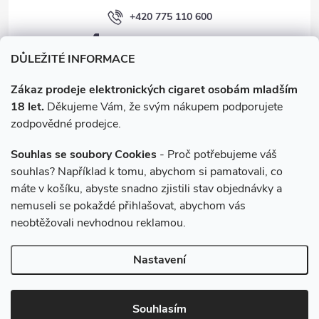
+420 775 110 600
facebook.com/e-cigarety.cz
DŮLEŽITÉ INFORMACE
Zákaz prodeje elektronických cigaret osobám mladším
18 let.
Děkujeme Vám, že svým nákupem podporujete
zodpovědné prodejce.
Souhlas se soubory Cookies
- Proč potřebujeme váš
souhlas? Například k tomu, abychom si pamatovali, co
máte v košíku, abyste snadno zjistili stav objednávky a
Instagram
nemuseli se pokaždé přihlašovat, abychom vás
neobtěžovali nevhodnou reklamou.
Copyright 2026
e-cigarety.cz
. Všechna práva vyhrazena.
Upravit
Nastavení
nastavení cookies
Vytvořil Shoptet
Souhlasím