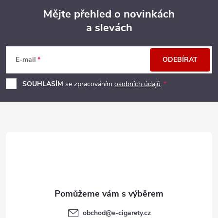
Mějte přehled o novinkách
a slevách
Z
á
E-mail
ODEBÍRAT
p
SOUHLASÍM
se zpracováním
osobních údajů
.
a
t
í
obchod
@
e-cigarety.cz