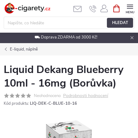
Přejít
NÁKUPNÍ
KOŠÍK
na
obsah
HLEDAT
⛟ Doprava ZDARMA od 3000 Kč!
E-liquid, náplně
Liquid Dekang Blueberry
10ml - 16mg (Borůvka)
Podrobnosti hodnocení
Neohodnoceno
Kód produktu:
LIQ-DEK-C-BLUE-10-16