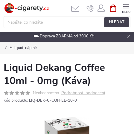
Přejít
NÁKUPNÍ
KOŠÍK
na
obsah
HLEDAT
⛟ Doprava ZDARMA od 3000 Kč!
E-liquid, náplně
Liquid Dekang Coffee
10ml - 0mg (Káva)
Podrobnosti hodnocení
Neohodnoceno
Kód produktu:
LIQ-DEK-C-COFFEE-10-0