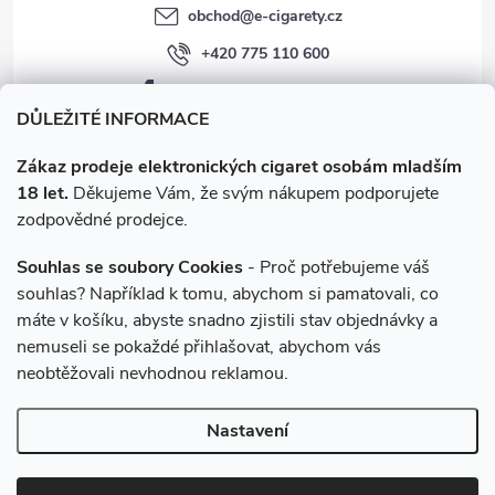
obchod
@
e-cigarety.cz
+420 775 110 600
facebook.com/e-cigarety.cz
DŮLEŽITÉ INFORMACE
Zákaz prodeje elektronických cigaret osobám mladším
18 let.
Děkujeme Vám, že svým nákupem podporujete
zodpovědné prodejce.
Souhlas se soubory Cookies
- Proč potřebujeme váš
souhlas? Například k tomu, abychom si pamatovali, co
máte v košíku, abyste snadno zjistili stav objednávky a
Instagram
nemuseli se pokaždé přihlašovat, abychom vás
neobtěžovali nevhodnou reklamou.
Copyright 2026
e-cigarety.cz
. Všechna práva vyhrazena.
Upravit
Nastavení
nastavení cookies
Vytvořil Shoptet