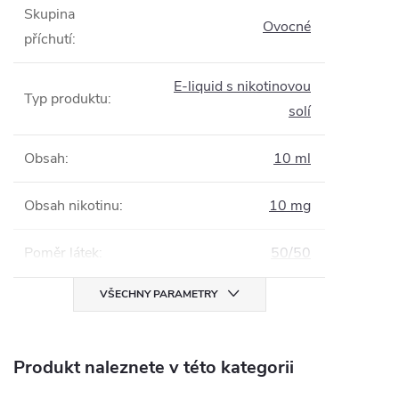
Skupina
Ovocné
příchutí
:
E-liquid s nikotinovou
Typ produktu
:
solí
Obsah
:
10 ml
Obsah nikotinu
:
10 mg
Poměr látek
:
50/50
VŠECHNY PARAMETRY
Produkt naleznete v této kategorii