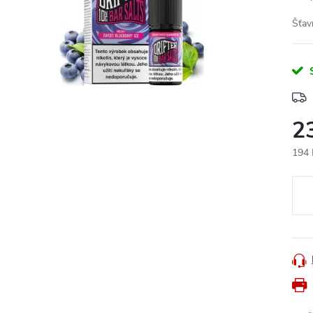
Šťav
2
194 
Měr
cena