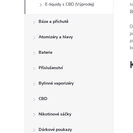
n
E-liquidy s CBD (Výprodej)
ž
Báze a příchutě
D
p
Atomizéry a hlavy
p
b
Baterie
Příslušenství
Bylinné vaporizéry
CBD
Nikotinové sáčky
Dárkové poukazy