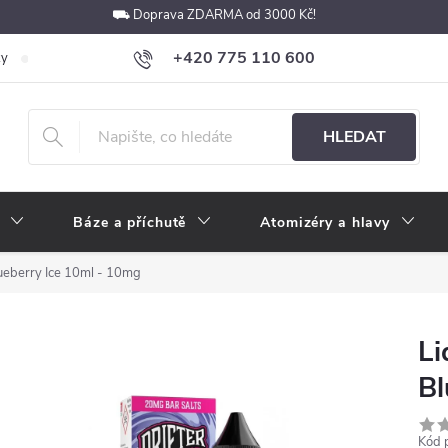
⛟ Doprava ZDARMA od 3000 Kč!
+420 775 110 600
ky
Podmínky ochrany osobních údajů
Velkoobchod
Pokyny k p
obchod@e-cigarety.cz
HLEDAT
Báze a příchutě
Atomizéry a hlavy
lueberry Ice 10ml - 10mg
Li
Bl
Kód 