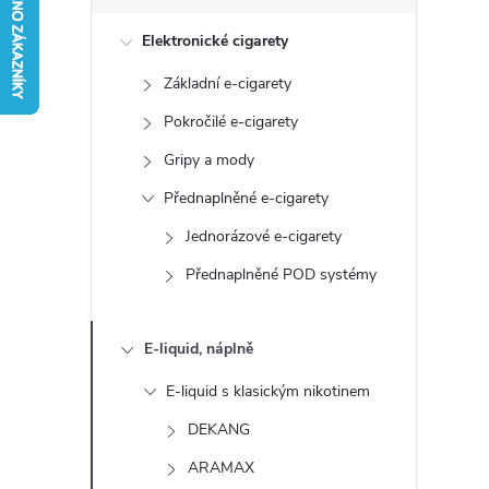
s
Elektronické cigarety
t
Základní e-cigarety
r
Pokročilé e-cigarety
a
Gripy a mody
Přednaplněné e-cigarety
n
Jednorázové e-cigarety
n
Přednaplněné POD systémy
í
E-liquid, náplně
p
E-liquid s klasickým nikotinem
a
DEKANG
ARAMAX