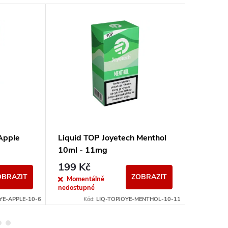
Apple
Liquid TOP Joyetech Menthol
Liquid 
10ml - 11mg
10ml -
199 Kč
199 K
OBRAZIT
ZOBRAZIT
Momentálně
Sklad
nedostupné
YE-APPLE-10-6
Kód:
LIQ-TOPJOYE-MENTHOL-10-11
K