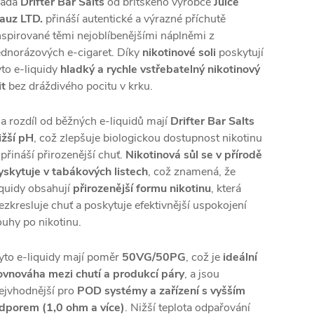
ada
Drifter Bar Salts
od britského výrobce
Juice
auz LTD.
přináší autentické a výrazné příchutě
nspirované těmi nejoblíbenějšími náplněmi z
ednorázových e-cigaret. Díky
nikotinové soli
poskytují
yto e-liquidy
hladký a rychle vstřebatelný nikotinový
it
bez dráždivého pocitu v krku.
a rozdíl od běžných e-liquidů mají
Drifter Bar Salts
ižší pH
, což zlepšuje biologickou dostupnost nikotinu
 přináší přirozenější chuť.
Nikotinová sůl se v přírodě
yskytuje v tabákových listech
, což znamená, že
iquidy obsahují
přirozenější formu nikotinu
, která
ezkresluje chuť a poskytuje efektivnější uspokojení
ouhy po nikotinu.
yto e-liquidy mají poměr
50VG/50PG
, což je
ideální
ovnováha mezi chutí a produkcí páry
, a jsou
ejvhodnější pro
POD systémy a zařízení s vyšším
dporem (1,0 ohm a více)
. Nižší teplota odpařování