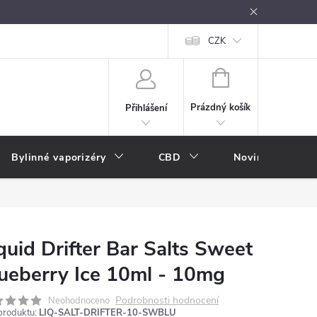
oužívání
Návody k použití
Vše o e-kouření
CZK
Nákupní rádce
NÁKUPNÍ
KOŠÍK
Prázdný košík
Přihlášení
Bylinné vaporizéry
CBD
Novinky
A
quid Drifter Bar Salts Sweet
ueberry Ice 10ml - 10mg
Podrobnosti hodnocení
Neohodnoceno
produktu:
LIQ-SALT-DRIFTER-10-SWBLU