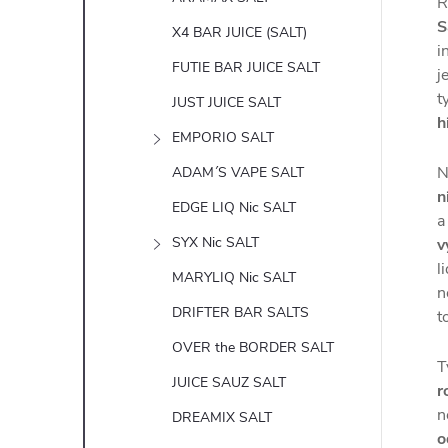
Ř
S
X4 BAR JUICE (SALT)
i
FUTIE BAR JUICE SALT
j
t
JUST JUICE SALT
h
EMPORIO SALT
N
ADAM´S VAPE SALT
n
EDGE LIQ Nic SALT
a
SYX Nic SALT
v
l
MARYLIQ Nic SALT
n
DRIFTER BAR SALTS
t
OVER the BORDER SALT
T
JUICE SAUZ SALT
r
n
DREAMIX SALT
o