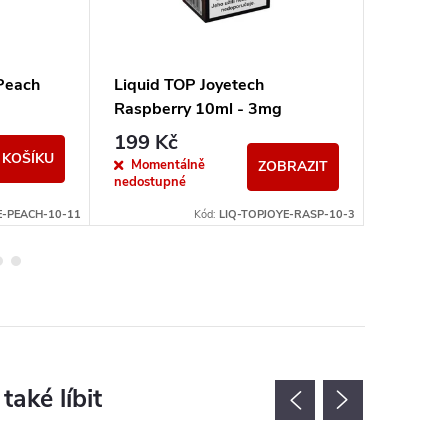
Peach
Liquid TOP Joyetech
Liquid 
Raspberry 10ml - 3mg
10ml -
199 Kč
199 K
 KOŠÍKU
Momentálně
Momen
ZOBRAZIT
nedostupné
nedostup
E-PEACH-10-11
Kód:
LIQ-TOPJOYE-RASP-10-3