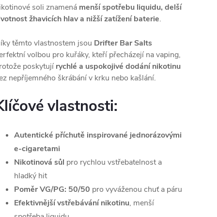
ikotinové soli znamená
menší spotřebu liquidu, delší
ivotnost žhavicích hlav a nižší zatížení baterie
.
íky těmto vlastnostem jsou
Drifter Bar Salts
erfektní volbou pro kuřáky, kteří přecházejí na vaping,
rotože poskytují
rychlé a uspokojivé dodání nikotinu
ez nepříjemného škrábání v krku nebo kašlání.
Klíčové vlastnosti:
Autentické příchutě inspirované jednorázovými
e-cigaretami
Nikotinová sůl
pro rychlou vstřebatelnost a
hladký hit
Poměr VG/PG: 50/50
pro vyváženou chuť a páru
Efektivnější vstřebávání nikotinu
, menší
spotřeba liquidu