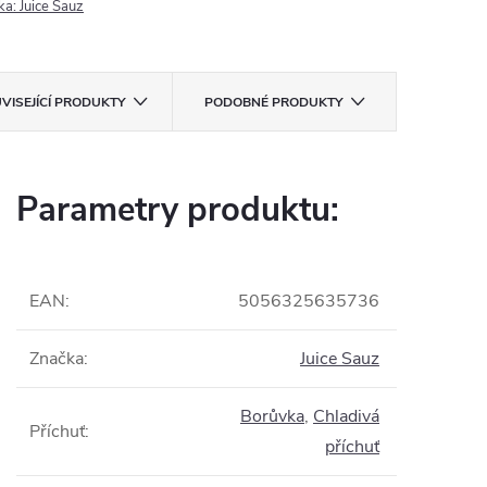
ka:
Juice Sauz
VISEJÍCÍ PRODUKTY
PODOBNÉ PRODUKTY
Parametry produktu:
EAN
:
5056325635736
Značka
:
Juice Sauz
Borůvka
,
Chladivá
Příchuť
:
příchuť