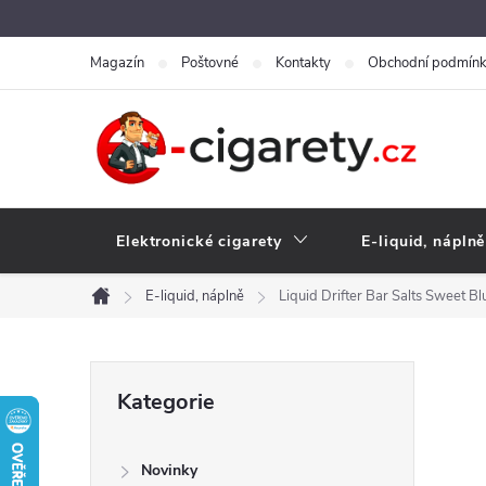
Přejít
na
Magazín
Poštovné
Kontakty
Obchodní podmín
obsah
Elektronické cigarety
E-liquid, náplně
E-liquid, náplně
Liquid Drifter Bar Salts Sweet B
Domů
P
Přeskočit
Kategorie
kategorie
o
Novinky