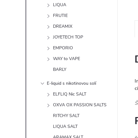
n
LIQUA
e
FRUTIE
DREAMIX
l
JOYETECH TOP
EMPORIO
WAY to VAPE
BARLY
I
E-liquid s nikotinovou solí
c
ELFLIQ Nic SALT
Š
OXVA OX PASSION SALTS
RITCHY SALT
LIQUA SALT
ARAMAX SALT