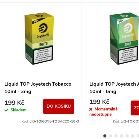
Liquid TOP Joyetech Tobacco
Liquid TOP Joyetech 
10ml - 3mg
10ml - 6mg
199 Kč
199 Kč
DO KOŠÍKU
Z
Momentálně
Skladem
nedostupné
Kód:
LIQ-TOPJOYE-TOBACCO-10-3
Kód:
LIQ-TOPJO