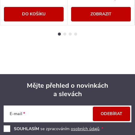
DO KOŠÍKU
ZOBRAZIT
Mějte přehled o novinkách
a slevách
Z
á
E-mail
ODEBÍRAT
p
SOUHLASÍM
se zpracováním
osobních údajů
.