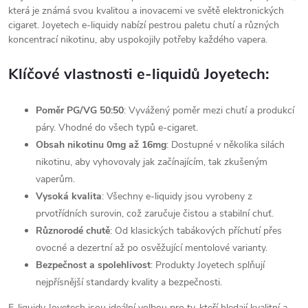
která je známá svou kvalitou a inovacemi ve světě elektronických
cigaret. Joyetech e-liquidy nabízí pestrou paletu chutí a různých
koncentrací nikotinu, aby uspokojily potřeby každého vapera.
Klíčové vlastnosti e-liquidů Joyetech:
Poměr PG/VG
50:50
: Vyvážený poměr mezi chutí a produkcí
páry. Vhodné do všech typů e-cigaret.
Obsah nikotinu 0mg až 16mg
: Dostupné v několika silách
nikotinu, aby vyhovovaly jak začínajícím, tak zkušeným
vaperům.
Vysoká kvalita
: Všechny e-liquidy jsou vyrobeny z
prvotřídních surovin, což zaručuje čistou a stabilní chuť.
Různorodé chutě
: Od klasických tabákových příchutí přes
ovocné a dezertní až po osvěžující mentolové varianty.
Bezpečnost a spolehlivost
: Produkty Joyetech splňují
nejpřísnější standardy kvality a bezpečnosti.
E-liquidy Joyetech jsou ideální volbou pro ty, kteří hledají kvalitní a