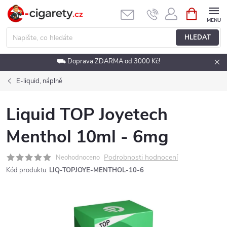
Přejít
NÁKUPNÍ
KOŠÍK
na
obsah
HLEDAT
⛟ Doprava ZDARMA od 3000 Kč!
E-liquid, náplně
Liquid TOP Joyetech
Menthol 10ml - 6mg
Podrobnosti hodnocení
Neohodnoceno
Kód produktu:
LIQ-TOPJOYE-MENTHOL-10-6