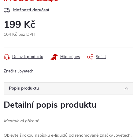
Možnosti doručení
199 Kč
164 Kč bez DPH
Měrná
cena:
Dotaz k produktu
Hlídací pes
Sdílet
Značka:
Joyetech
Popis produktu
Detailní popis produktu
Mentolová příchuť
Objevte širokou nabídku e-liquidů od renomované značky Joyetech,