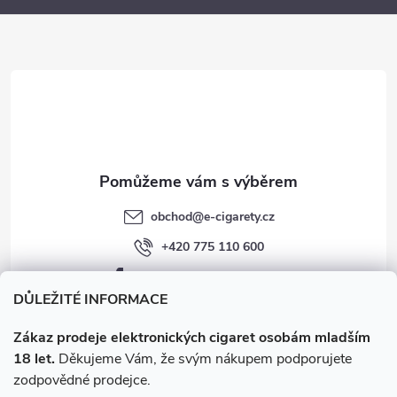
a
t
í
obchod
@
e-cigarety.cz
+420 775 110 600
facebook.com/e-cigarety.cz
DŮLEŽITÉ INFORMACE
Zákaz prodeje elektronických cigaret osobám mladším
18 let.
Děkujeme Vám, že svým nákupem podporujete
zodpovědné prodejce.