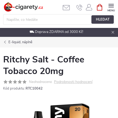
Přejít
NÁKUPNÍ
KOŠÍK
na
obsah
HLEDAT
⛟ Doprava ZDARMA od 3000 Kč!
E-liquid, náplně
Ritchy Salt - Coffee
Tobacco 20mg
Podrobnosti hodnocení
Neohodnoceno
Kód produktu:
RTC10042