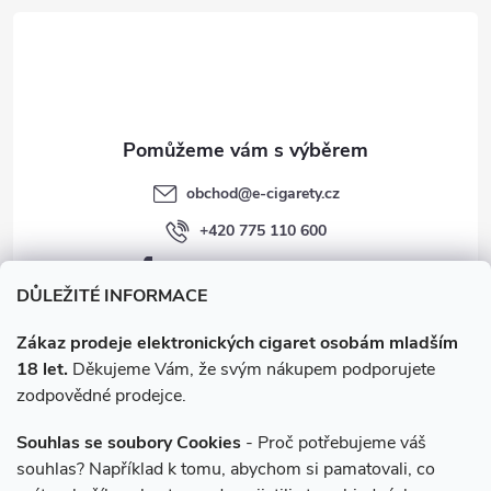
t
í
obchod
@
e-cigarety.cz
+420 775 110 600
facebook.com/e-cigarety.cz
DŮLEŽITÉ INFORMACE
Zákaz prodeje elektronických cigaret osobám mladším
18 let.
Děkujeme Vám, že svým nákupem podporujete
zodpovědné prodejce.
Souhlas se soubory Cookies
- Proč potřebujeme váš
souhlas? Například k tomu, abychom si pamatovali, co