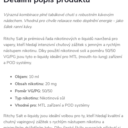
Výrazná kombinace plné tabákové chuti s robustním kávovým
nádechem. Vhodná pro chvíle relaxace nebo doplnění energie – jako
šálek ranní kávy.
Ritchy Salt je prémiová řada nikotinových e-liquidů navržená pro
vapery, kteří hledají intenzivní chuťový zážitek s jemným a rychlým
nástupem nikotinu. Díky použití nikotinové soli a poměru 50/50
VG/PG jsou tyto e-liquidy ideální pro MTL (mouth-to-lung) zařízení
a POD systémy.​​
Objem:
10 ml
Obsah nikotinu:
20 mg
Poměr VG/PG:
50/50
Typ nikotinu:
Nikotinová sůl
Vhodné pro:
MTL zařízení a POD systémy​
Ritchy Salt e-liquidy jsou ideální volbou pro ty, kteří hledají kvalitní a
chutný vapingový zážitek s rychlým nástupem nikotinu a
minimálním drážděním krku. Díky široké škále ovocných příchutí si