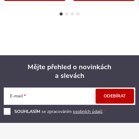
Mějte přehled o novinkách
a slevách
Z
á
E-mail
ODEBÍRAT
p
SOUHLASÍM
se zpracováním
osobních údajů
.
a