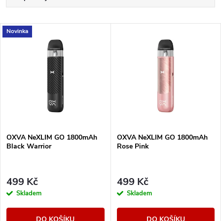
a
Nejlevnější
V
Novinka
Nejdražší
z
ý
Nejprodávanější
e
p
Abecedně
n
i
í
s
OXVA NeXLIM GO 1800mAh
OXVA NeXLIM GO 1800mAh
p
Black Warrior
Rose Pink
p
r
r
499 Kč
499 Kč
o
Skladem
Skladem
o
d
DO KOŠÍKU
DO KOŠÍKU