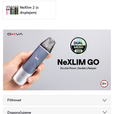
NeXlim 2 (s
displejem)
Filtrovat
Ř
Doporučujeme