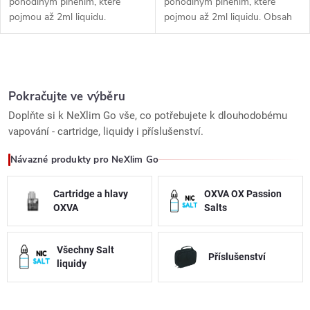
pohodlným plněním, které
pohodlným plněním, které
pojmou až 2ml liquidu.
pojmou až 2ml liquidu. Obsah
balení 3ks.
O
v
Pokračujte ve výběru
Doplňte si k NeXlim Go vše, co potřebujete k dlouhodobému
l
vapování - cartridge, liquidy i příslušenství.
á
Návazné produkty pro NeXlim Go
d
Cartridge a hlavy
OXVA OX Passion
a
OXVA
Salts
c
Všechny Salt
Příslušenství
í
liquidy
p