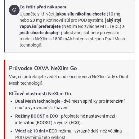
Co řešit před nákupem
Ujasněte si tři věci:
jakou sílu nikotinu chcete
(10 mg
nebo 20 mg nikotinová sůl pro POD systém),
jaký styl
vapování preferujete
(NeXlim Go zvládne MTL i RDL) a
jestli chcete displej
- pokud ano, sáhněte po vyšším
modelu
NeXlim
s 1800 mAh baterií a stejnou Dual Mesh
technologií.
Průvodce OXVA NeXlim Go
Vše, co potřebujete vědět o odlehčené verzi NeXlim řady s Dual
Mesh technologií.
Klíčové vlastnosti NeXlim Go
Dual Mesh technologie
- dvě mesh spirálky pro intenzivní
chuť a vyrovnanější žhavení.
Režimy BOOST a ECO
- přepínatelné nastavení mezi
intenzitou (BOOST) a výdrží (ECO).
Výdrž až 10 dní
v ECO režimu - výrazně delší než většina
POD systémů této velikosti.