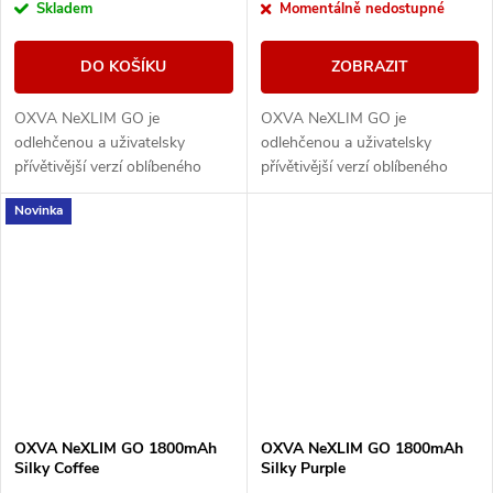
Skladem
Momentálně nedostupné
DO KOŠÍKU
ZOBRAZIT
OXVA NeXLIM GO je
OXVA NeXLIM GO je
odlehčenou a uživatelsky
odlehčenou a uživatelsky
přívětivější verzí oblíbeného
přívětivější verzí oblíbeného
modelu NeXLIM, která si však
modelu NeXLIM, která si však
Novinka
zachovává všechny klíčové
zachovává všechny klíčové
přednosti – intenzivní chuť,...
přednosti – intenzivní chuť,...
OXVA NeXLIM GO 1800mAh
OXVA NeXLIM GO 1800mAh
Silky Coffee
Silky Purple