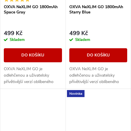
OXVA NeXLIM GO 1800mAh
OXVA NeXLIM GO 1800mAh
Space Gray
Starry Blue
499 Kč
499 Kč
Skladem
Skladem
DO KOŠÍKU
DO KOŠÍKU
OXVA NeXLIM GO je
OXVA NeXLIM GO je
odlehčenou a uživatelsky
odlehčenou a uživatelsky
přívětivější verzí oblíbeného
přívětivější verzí oblíbeného
modelu NeXLIM, která si však
modelu NeXLIM, která si však
Novinka
zachovává všechny klíčové
zachovává všechny klíčové
přednosti – intenzivní chuť,...
přednosti – intenzivní chuť,...