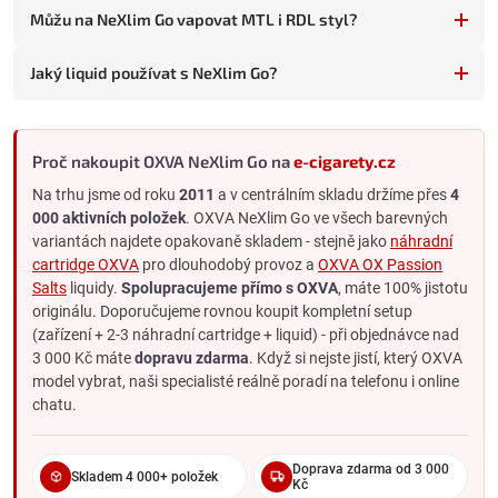
Můžu na NeXlim Go vapovat MTL i RDL styl?
BOOST vs. ECO režim - co zvolit
Jaký liquid používat s NeXlim Go?
BOOST REŽIM
Vyšší výkon
Intenzivnější chuť
Proč nakoupit OXVA NeXlim Go na
e-cigarety.cz
Větší produkce páry
Na trhu jsme od roku
2011
a v centrálním skladu držíme přes
4
Kratší výdrž baterie
000 aktivních položek
. OXVA NeXlim Go ve všech barevných
variantách najdete opakovaně skladem - stejně jako
náhradní
Pro RDL a intenzivnější vapování
cartridge OXVA
pro dlouhodobý provoz a
OXVA OX Passion
Salts
liquidy.
Spolupracujeme přímo s OXVA
, máte 100% jistotu
originálu. Doporučujeme rovnou koupit kompletní setup
ECO REŽIM
(zařízení + 2-3 náhradní cartridge + liquid) - při objednávce nad
Nižší výkon
3 000 Kč máte
dopravu zdarma
. Když si nejste jistí, který OXVA
Jemnější chuť
model vybrat, naši specialisté reálně poradí na telefonu i online
chatu.
Menší produkce páry
Maximální výdrž (až 10 dní)
Doprava zdarma od 3 000
Pro MTL a šetrné vapování
Skladem 4 000+ položek
Kč