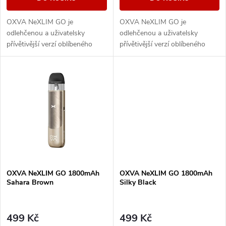
d
u
OXVA NeXLIM GO je
OXVA NeXLIM GO je
u
odlehčenou a uživatelsky
odlehčenou a uživatelsky
k
přívětivější verzí oblíbeného
přívětivější verzí oblíbeného
k
modelu NeXLIM, která si však
modelu NeXLIM, která si však
zachovává všechny klíčové
zachovává všechny klíčové
t
přednosti – intenzivní chuť,...
přednosti – intenzivní chuť,...
t
ů
ů
OXVA NeXLIM GO 1800mAh
OXVA NeXLIM GO 1800mAh
Sahara Brown
Silky Black
499 Kč
499 Kč