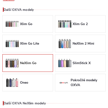
Další OXVA modely
Xlim Go
Xlim Go 2
Xlim Go Lite
NeXlim 2 Mini
NeXlim Go
SlimStick X
Pokročilé modely
Oneo
OXVA
Další OXVA NeXlim modely