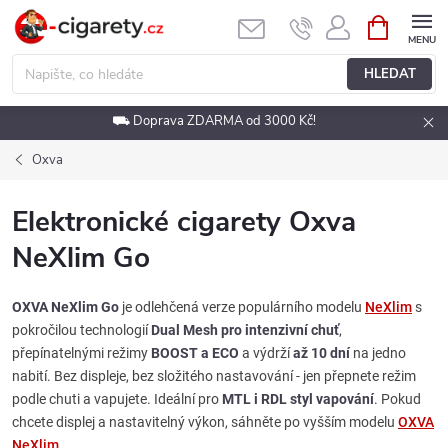
Přejít
NÁKUPNÍ
KOŠÍK
na
obsah
HLEDAT
⛟ Doprava ZDARMA od 3000 Kč!
Oxva
Elektronické cigarety Oxva
NeXlim Go
OXVA NeXlim Go
je odlehčená verze populárního modelu
NeXlim
s
pokročilou technologií
Dual Mesh pro intenzivní chuť
,
přepínatelnými režimy
BOOST a ECO
a výdrží
až 10 dní
na jedno
nabití. Bez displeje, bez složitého nastavování - jen přepnete režim
podle chuti a vapujete. Ideální pro
MTL i RDL styl vapování
. Pokud
chcete displej a nastavitelný výkon, sáhněte po vyšším modelu
OXVA
NeXlim
.