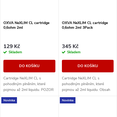
OXVA NeXLIM CL cartridge
OXVA NeXLIM CL cartridge
0,6ohm 2ml
0,6ohm 2ml 3Pack
129 Kč
345 Kč
Skladem
Skladem
DO KOŠÍKU
DO KOŠÍKU
Cartridge NeXLIM CL s
Cartridge NeXLIM CL s
pohodlným plněním, které
pohodlným plněním, které
pojmou až 2ml liquidu. POZOR
pojmou až 2ml liquidu. Obsah
- nejsou kompatibilní se
balení 3ks.
Novinka
Novinka
zařízením z řady OXVA XLIM.