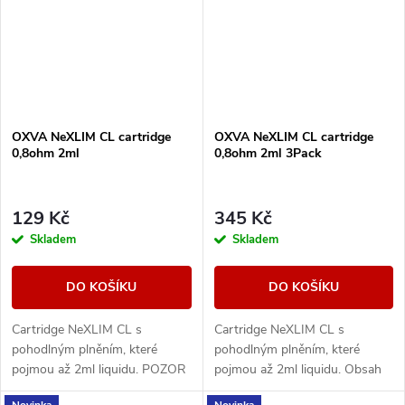
OXVA NeXLIM CL cartridge
OXVA NeXLIM CL cartridge
0,8ohm 2ml
0,8ohm 2ml 3Pack
129 Kč
345 Kč
Skladem
Skladem
DO KOŠÍKU
DO KOŠÍKU
Cartridge NeXLIM CL s
Cartridge NeXLIM CL s
pohodlným plněním, které
pohodlným plněním, které
pojmou až 2ml liquidu. POZOR
pojmou až 2ml liquidu. Obsah
- nejsou kompatibilní se
balení 3ks.