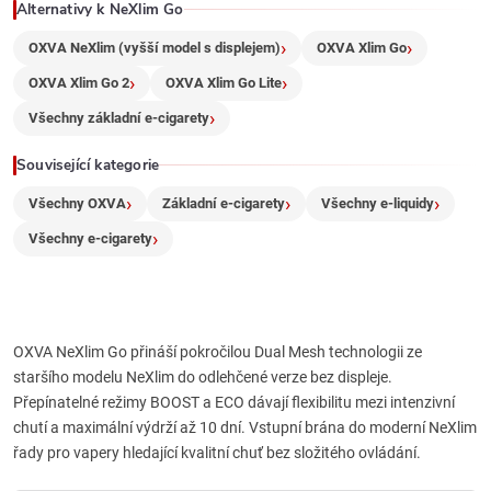
r
Alternativy k NeXlim Go
OXVA NeXlim (vyšší model s displejem)
OXVA Xlim Go
v
OXVA Xlim Go 2
OXVA Xlim Go Lite
k
Všechny základní e-cigarety
y
Související kategorie
v
Všechny OXVA
Základní e-cigarety
Všechny e-liquidy
ý
Všechny e-cigarety
p
i
OXVA NeXlim Go přináší pokročilou Dual Mesh technologii ze
s
staršího modelu NeXlim do odlehčené verze bez displeje.
u
Přepínatelné režimy BOOST a ECO dávají flexibilitu mezi intenzivní
chutí a maximální výdrží až 10 dní. Vstupní brána do moderní NeXlim
řady pro vapery hledající kvalitní chuť bez složitého ovládání.