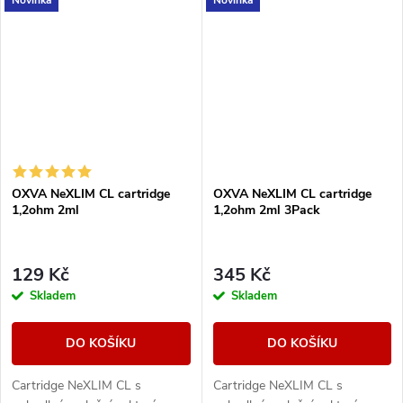
Novinka
Novinka
zařízením z řady OXVA XLIM.
OXVA NeXLIM CL cartridge
OXVA NeXLIM CL cartridge
1,2ohm 2ml
1,2ohm 2ml 3Pack
129 Kč
345 Kč
Skladem
Skladem
DO KOŠÍKU
DO KOŠÍKU
Cartridge NeXLIM CL s
Cartridge NeXLIM CL s