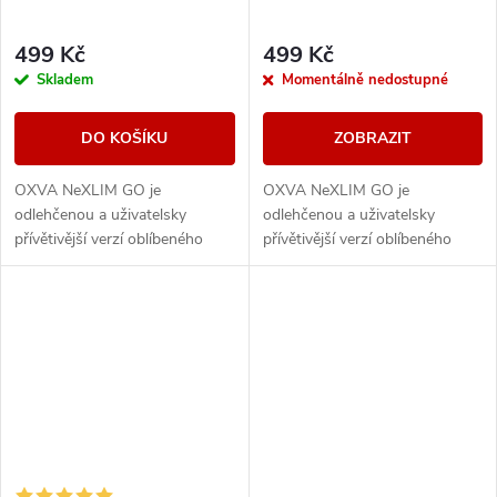
499 Kč
499 Kč
Skladem
Momentálně nedostupné
DO KOŠÍKU
ZOBRAZIT
OXVA NeXLIM GO je
OXVA NeXLIM GO je
odlehčenou a uživatelsky
odlehčenou a uživatelsky
přívětivější verzí oblíbeného
přívětivější verzí oblíbeného
modelu NeXLIM, která si však
modelu NeXLIM, která si však
zachovává všechny klíčové
zachovává všechny klíčové
přednosti – intenzivní chuť,...
přednosti – intenzivní chuť,...