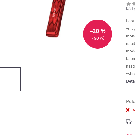
Kód 
Lost
ve v
–20 %
mono
490 Kč
nabi
mode
bate
nast
vyba
Deta
Pol
M