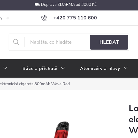
⛟ Doprava ZDARMA od 3000 Kč!
+420 775 110 600
ky
Podmínky ochrany osobních údajů
Velkoobchod
Pokyny k p
obchod@e-cigarety.cz
HLEDAT
Báze a příchutě
Atomizéry a hlavy
lektronická cigareta 800mAh Wave Red
Lo
el
W