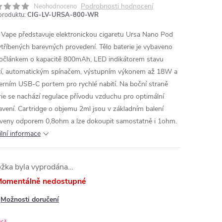
Podrobnosti hodnocení
Neohodnoceno
produktu:
CIG-LV-URSA-800-WR
 Vape představuje elektronickou cigaretu Ursa Nano Pod
ytříbených barevných provedení. Tělo baterie je vybaveno
článkem o kapacitě 800mAh, LED indikátorem stavu
tí, automatickým spínačem, výstupním výkonem až 18W a
rním USB-C portem pro rychlé nabití. Na boční straně
rie se nachází regulace přívodu vzduchu pro optimální
avení. Cartridge o objemu 2ml jsou v základním balení
veny odporem 0,8ohm a lze dokoupit samostatně i 1ohm.
ilní informace
ožka byla vyprodána…
omentálně nedostupné
Možnosti doručení