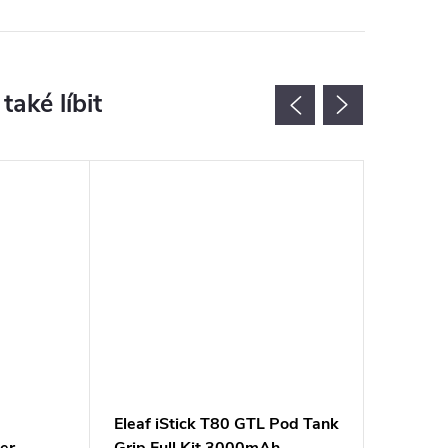
Novinka
Eleaf iStick T80 GTL Pod Tank
OXVA N