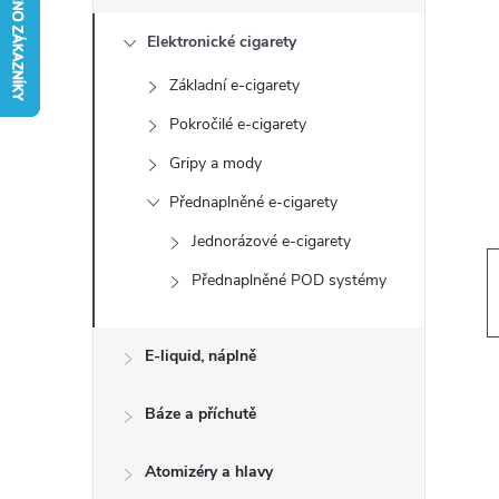
s
Elektronické cigarety
t
Základní e-cigarety
r
Pokročilé e-cigarety
a
Gripy a mody
Přednaplněné e-cigarety
n
Jednorázové e-cigarety
n
Přednaplněné POD systémy
í
E-liquid, náplně
p
Báze a příchutě
a
Atomizéry a hlavy