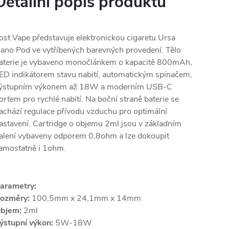
Detailní popis produktu
ost Vape představuje elektronickou cigaretu Ursa
ano Pod ve vytříbených barevných provedení. Tělo
aterie je vybaveno monočlánkem o kapacitě 800mAh,
ED indikátorem stavu nabití, automatickým spínačem,
ýstupním výkonem až 18W a moderním USB-C
ortem pro rychlé nabití. Na boční straně baterie se
achází regulace přívodu vzduchu pro optimální
astavení. Cartridge o objemu 2ml jsou v základním
alení vybaveny odporem 0,8ohm a lze dokoupit
amostatně i 1ohm.
arametry:
ozměry:
100,5mm x 24,1mm x 14mm
bjem:
2ml
ýstupní výkon:
5W-18W