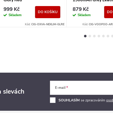
Glory Red
1500mAh Grey Leath
999 Kč
879 Kč
DO KOŠÍKU
DO
Skladem
Skladem
Kód:
CIG-OXVA-NEXLIM-GLRE
Kód:
CIG-VOOPOO-AR
E-mail
a slevách
SOUHLASÍM
se zpracováním
oso