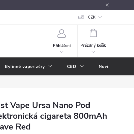
oužívání
Návody k použití
Vše o e-kouření
CZK
Nákupní rádce
NÁKUPNÍ
KOŠÍK
Prázdný košík
Přihlášení
Bylinné vaporizéry
CBD
Novinky
A
st Vape Ursa Nano Pod
ektronická cigareta 800mAh
ave Red