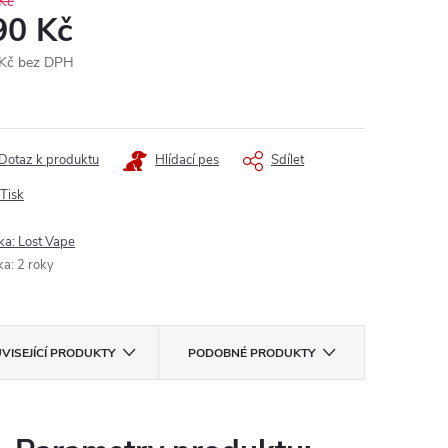
Kč
90 Kč
Kč bez DPH
ná
:
Dotaz k produktu
Hlídací pes
Sdílet
Tisk
ka:
Lost Vape
ka
:
2 roky
VISEJÍCÍ PRODUKTY
PODOBNÉ PRODUKTY