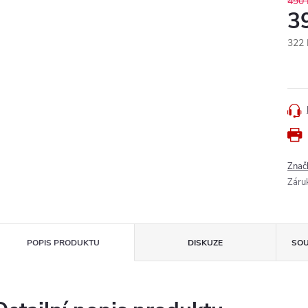
490 
3
322 
Měr
cena
Znač
Záru
POPIS PRODUKTU
DISKUZE
SOU