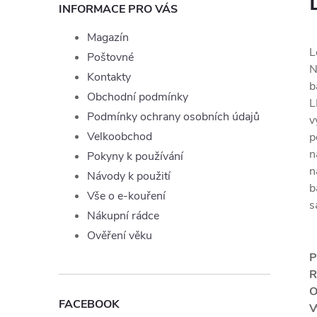
INFORMACE PRO VÁS
Magazín
L
Poštovné
N
Kontakty
b
Obchodní podmínky
L
Podmínky ochrany osobních údajů
v
Velkoobchod
p
n
Pokyny k používání
n
Návody k použití
b
Vše o e-kouření
s
Nákupní rádce
Ověření věku
P
R
O
FACEBOOK
V