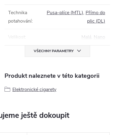
Technika
Pusa-plíce (MTL)
,
Přímo do
potahování
:
plic (DL)
Velikost
:
Malá
,
Nano
VŠECHNY PARAMETRY
Produkt naleznete v této kategorii
Elektronické cigarety
jeme ještě dokoupit