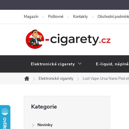
Přejít
na
Magazín
Poštovné
Kontakty
Obchodní podmín
obsah
Elektronické cigarety
E-liquid, náplně
Elektronické cigarety
Lost Vape Ursa Nano Pod e
Domů
P
Přeskočit
Kategorie
kategorie
o
Novinky