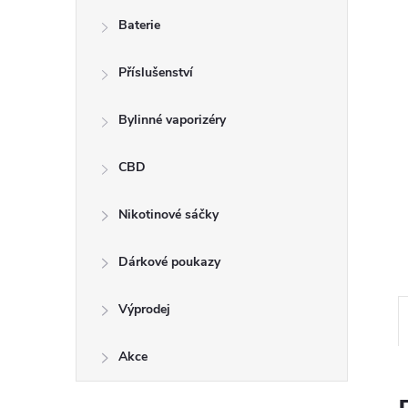
n
Baterie
e
Příslušenství
l
Bylinné vaporizéry
CBD
Nikotinové sáčky
Dárkové poukazy
Výprodej
Akce