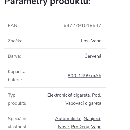
Parametry produktu:
EAN
:
6972791018547
Značka
:
Lost Vape
Barva
:
Červená
Kapacita
800-1499 mAh
baterie
:
Typ
Elektronická cigareta
,
Pod
,
produktu
:
Vapovací cigareta
Speciální
Automatické
,
Nabíjecí
,
vlastnost
:
Nové
,
Pro ženy
,
Vape