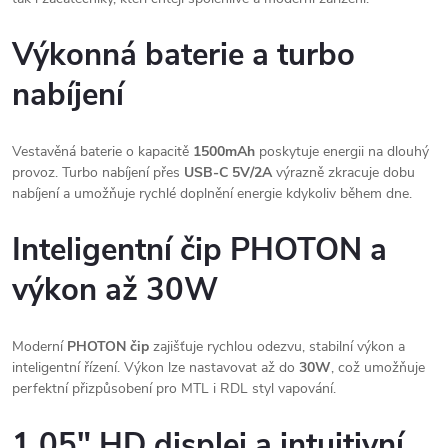
Výkonná baterie a turbo
nabíjení
Vestavěná baterie o kapacitě
1500mAh
poskytuje energii na dlouhý
provoz. Turbo nabíjení přes
USB-C 5V/2A
výrazně zkracuje dobu
nabíjení a umožňuje rychlé doplnění energie kdykoliv během dne.
Inteligentní čip PHOTON a
výkon až 30W
Moderní
PHOTON čip
zajišťuje rychlou odezvu, stabilní výkon a
inteligentní řízení. Výkon lze nastavovat až do
30W
, což umožňuje
perfektní přizpůsobení pro MTL i RDL styl vapování.
1.05" HD displej a intuitivní