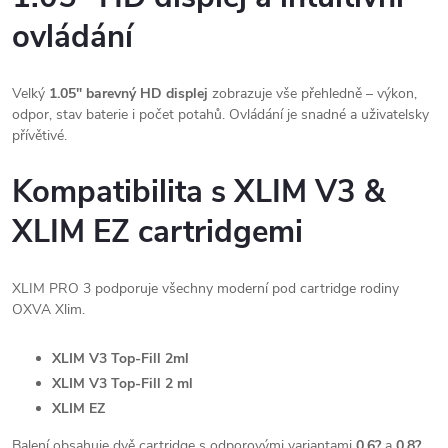
ovládání
Velký
1.05" barevný HD displej
zobrazuje vše přehledně – výkon,
odpor, stav baterie i počet potahů. Ovládání je snadné a uživatelsky
přívětivé.
Kompatibilita s XLIM V3 &
XLIM EZ cartridgemi
XLIM PRO 3 podporuje všechny moderní pod cartridge rodiny
OXVA Xlim.
XLIM V3 Top-Fill 2ml
XLIM V3 Top-Fill 2 ml
XLIM EZ
Balení obsahuje dvě cartridge s odporovými variantami
0.6?
a
0.8?