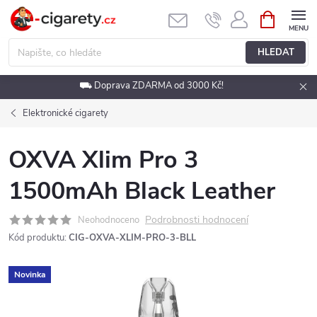
Přejít
NÁKUPNÍ
KOŠÍK
na
obsah
HLEDAT
⛟ Doprava ZDARMA od 3000 Kč!
Elektronické cigarety
OXVA Xlim Pro 3
1500mAh Black Leather
Podrobnosti hodnocení
Neohodnoceno
Kód produktu:
CIG-OXVA-XLIM-PRO-3-BLL
Novinka