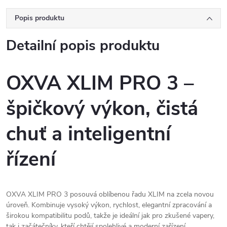
Popis produktu
Detailní popis produktu
OXVA XLIM PRO 3 –
špičkový výkon, čistá
chuť a inteligentní
řízení
OXVA XLIM PRO 3 posouvá oblíbenou řadu XLIM na zcela novou
úroveň. Kombinuje vysoký výkon, rychlost, elegantní zpracování a
širokou kompatibilitu podů, takže je ideální jak pro zkušené vapery,
tak i začátečníky, kteří chtějí spolehlivé a moderní zařízení.