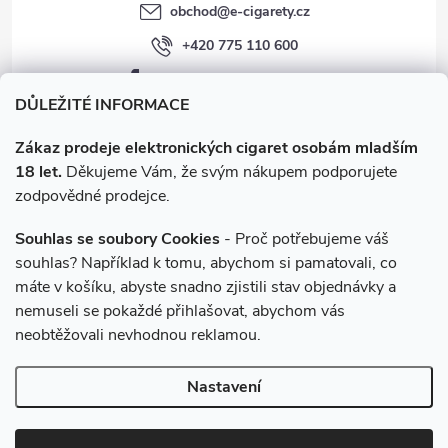
obchod
@
e-cigarety.cz
+420 775 110 600
facebook.com/e-cigarety.cz
DŮLEŽITÉ INFORMACE
Zákaz prodeje elektronických cigaret osobám mladším
18 let.
Děkujeme Vám, že svým nákupem podporujete
zodpovědné prodejce.
Souhlas se soubory Cookies
- Proč potřebujeme váš
souhlas? Například k tomu, abychom si pamatovali, co
máte v košíku, abyste snadno zjistili stav objednávky a
Instagram
nemuseli se pokaždé přihlašovat, abychom vás
neobtěžovali nevhodnou reklamou.
Copyright 2026
e-cigarety.cz
. Všechna práva vyhrazena.
Upravit
Nastavení
nastavení cookies
Vytvořil Shoptet