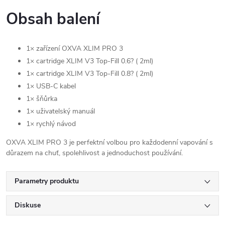
Obsah balení
1× zařízení OXVA XLIM PRO 3
1× cartridge XLIM V3 Top-Fill 0.6? ( 2ml)
1× cartridge XLIM V3 Top-Fill 0.8? ( 2ml)
1× USB-C kabel
1× šňůrka
1× uživatelský manuál
1× rychlý návod
OXVA XLIM PRO 3 je perfektní volbou pro každodenní vapování s
důrazem na chuť, spolehlivost a jednoduchost používání.
Parametry produktu
Diskuse