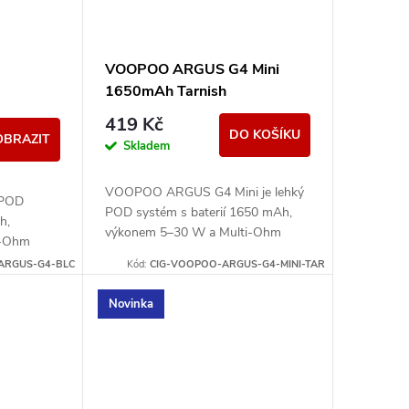
VOOPOO ARGUS G4 Mini
1650mAh Tarnish
419 Kč
DO KOŠÍKU
OBRAZIT
Skladem
VOOPOO ARGUS G4 Mini je lehký
 POD
POD systém s baterií 1650 mAh,
h,
výkonem 5–30 W a Multi-Ohm
i-Ohm
cartridgí 0,7/1,0 ohm pro MTL i
 Nabízí
ARGUS-G4-BLC
Kód:
CIG-VOOPOO-ARGUS-G4-MINI-TAR
volnější RDL potah.
L potah.
Novinka