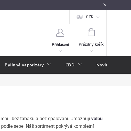
oužívání
Návody k použití
Vše o e-kouření
CZK
Nákupní rádce
NÁKUPNÍ
KOŠÍK
Prázdný košík
Přihlášení
Bylinné vaporizéry
CBD
Novinky
A
ření - bez tabáku a bez spalování. Umožňují
volbu
t podle sebe. Náš sortiment pokrývá kompletní