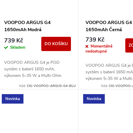
VOOPOO ARGUS G4
VOOPOO ARGUS G4
1650mAh Modrá
1650mAh Černá
739 Kč
739 Kč
DO KOŠÍKU
Z
Momentálně
Skladem
nedostupné
VOOPOO ARGUS G4 je POD
VOOPOO ARGUS G4 je
systém s baterií 1650 mAh,
systém s baterií 1650 mA
výkonem 5–35 W a Multi-Ohm
výkonem 5–35 W a Mult
cartridgí 0,4/0,7/1,0 ohm. Nabízí
cartridgí 0,4/0,7/1,0 ohm.
Kód:
CIG-VOOPOO-ARGUS-G4-BLU
Kód:
CIG-VOOPOO-
displej, airflow a MTL/RDL potah.
displej, airflow a MTL/RD
Novinka
Novinka