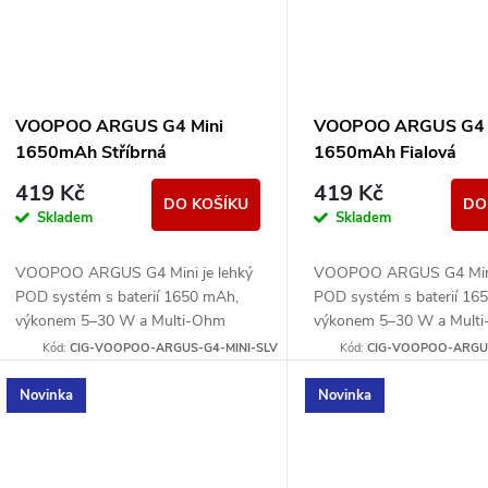
VOOPOO ARGUS G4 Mini
VOOPOO ARGUS G4 
1650mAh Stříbrná
1650mAh Fialová
419 Kč
419 Kč
DO KOŠÍKU
DO
Skladem
Skladem
VOOPOO ARGUS G4 Mini je lehký
VOOPOO ARGUS G4 Mini 
POD systém s baterií 1650 mAh,
POD systém s baterií 16
výkonem 5–30 W a Multi-Ohm
výkonem 5–30 W a Mult
cartridgí 0,7/1,0 ohm pro MTL i
cartridgí 0,7/1,0 ohm pro
Kód:
CIG-VOOPOO-ARGUS-G4-MINI-SLV
Kód:
CIG-VOOPOO-ARGUS
volnější RDL potah.
volnější RDL potah.
Novinka
Novinka