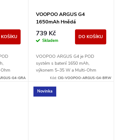
VOOPOO ARGUS G4
1650mAh Hnědá
739 Kč
 KOŠÍKU
DO KOŠÍKU
Skladem
 POD
VOOPOO ARGUS G4 je POD
h,
systém s baterií 1650 mAh,
i-Ohm
výkonem 5–35 W a Multi-Ohm
 Nabízí
cartridgí 0,4/0,7/1,0 ohm. Nabízí
ARGUS-G4-GRA
Kód:
CIG-VOOPOO-ARGUS-G4-BRW
L potah.
displej, airflow a MTL/RDL potah.
Novinka