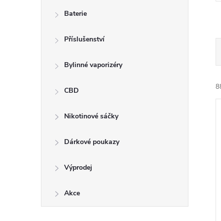
n
Baterie
e
Příslušenství
l
Bylinné vaporizéry
8
CBD
Nikotinové sáčky
Dárkové poukazy
í
Výprodej
i
Akce