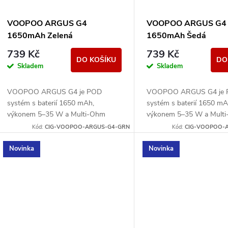
VOOPOO ARGUS G4
VOOPOO ARGUS G4
1650mAh Zelená
1650mAh Šedá
739 Kč
739 Kč
DO KOŠÍKU
DO
Skladem
Skladem
VOOPOO ARGUS G4 je POD
VOOPOO ARGUS G4 je
systém s baterií 1650 mAh,
systém s baterií 1650 mA
výkonem 5–35 W a Multi-Ohm
výkonem 5–35 W a Mult
cartridgí 0,4/0,7/1,0 ohm. Nabízí
cartridgí 0,4/0,7/1,0 ohm.
Kód:
CIG-VOOPOO-ARGUS-G4-GRN
Kód:
CIG-VOOPOO-
displej, airflow a MTL/RDL potah.
displej, airflow a MTL/RD
Novinka
Novinka