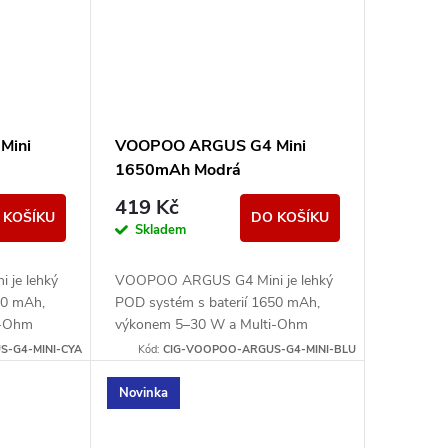
Mini
VOOPOO ARGUS G4 Mini
1650mAh Modrá
419 Kč
 KOŠÍKU
DO KOŠÍKU
Skladem
je lehký
VOOPOO ARGUS G4 Mini je lehký
50 mAh,
POD systém s baterií 1650 mAh,
i-Ohm
výkonem 5–30 W a Multi-Ohm
 MTL i
cartridgí 0,7/1,0 ohm pro MTL i
-G4-MINI-CYA
Kód:
CIG-VOOPOO-ARGUS-G4-MINI-BLU
volnější RDL potah.
Novinka