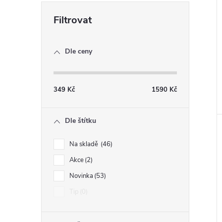
Dle ceny
349
Kč
1590
Kč
Dle štítku
Na skladě
46
Akce
2
Novinka
53
Tip
0