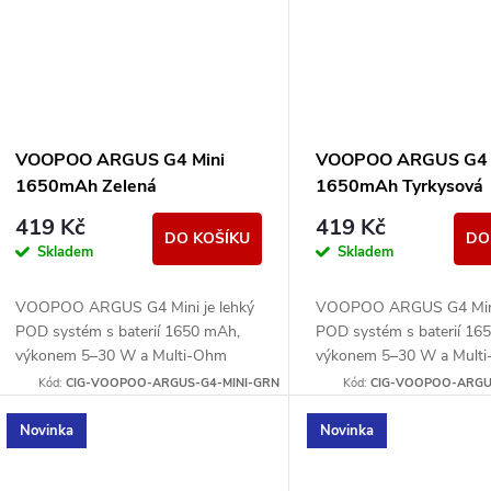
VOOPOO ARGUS G4 Mini
VOOPOO ARGUS G4 
1650mAh Zelená
1650mAh Tyrkysová
419 Kč
419 Kč
DO KOŠÍKU
DO
Skladem
Skladem
VOOPOO ARGUS G4 Mini je lehký
VOOPOO ARGUS G4 Mini 
POD systém s baterií 1650 mAh,
POD systém s baterií 16
výkonem 5–30 W a Multi-Ohm
výkonem 5–30 W a Mult
cartridgí 0,7/1,0 ohm pro MTL i
cartridgí 0,7/1,0 ohm pro
Kód:
CIG-VOOPOO-ARGUS-G4-MINI-GRN
Kód:
CIG-VOOPOO-ARGUS
volnější RDL potah.
volnější RDL potah.
Novinka
Novinka