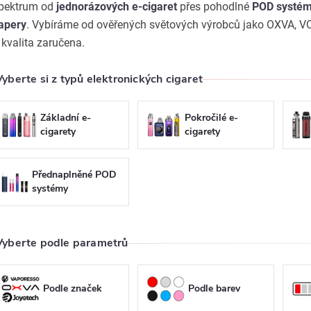
pektrum od
jednorázových e-cigaret
přes pohodlné
POD systé
apery
. Vybíráme od ověřených světových výrobců jako OXVA, VO
 kvalita zaručena.
Vyberte si z typů elektronických cigaret
Základní e-
Pokročilé e-
cigarety
cigarety
Přednaplněné POD
systémy
Vyberte podle parametrů
Podle značek
Podle barev