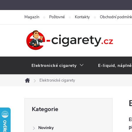
Přejít
na
Magazín
Poštovné
Kontakty
Obchodní podmín
obsah
Elektronické cigarety
E-liquid, náplně
Elektronické cigarety
Domů
P
Přeskočit
Kategorie
kategorie
o
E
p
Novinky