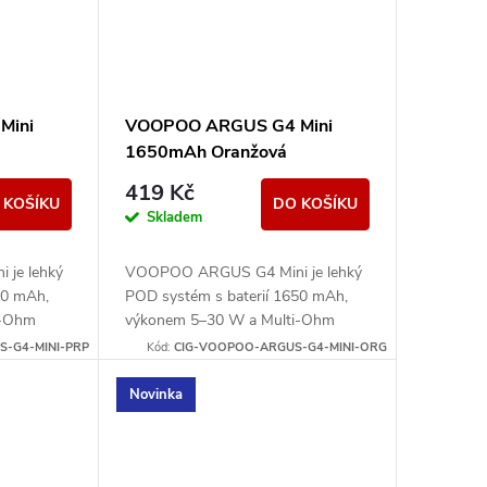
Mini
VOOPOO ARGUS G4 Mini
1650mAh Oranžová
419 Kč
 KOŠÍKU
DO KOŠÍKU
Skladem
je lehký
VOOPOO ARGUS G4 Mini je lehký
50 mAh,
POD systém s baterií 1650 mAh,
i-Ohm
výkonem 5–30 W a Multi-Ohm
 MTL i
cartridgí 0,7/1,0 ohm pro MTL i
-G4-MINI-PRP
Kód:
CIG-VOOPOO-ARGUS-G4-MINI-ORG
volnější RDL potah.
Novinka