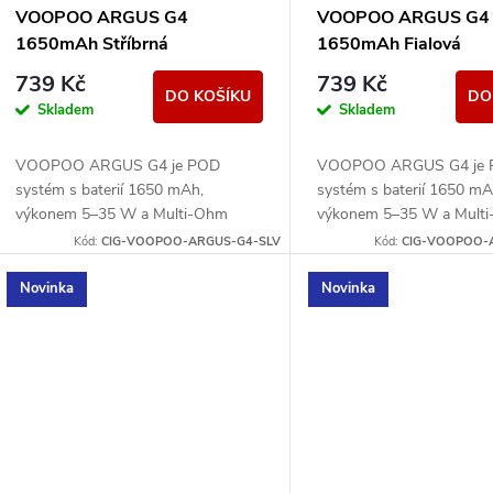
r
p
VOOPOO ARGUS G4
VOOPOO ARGUS G4
o
1650mAh Stříbrná
1650mAh Fialová
r
739 Kč
739 Kč
d
DO KOŠÍKU
DO
Skladem
Skladem
o
u
VOOPOO ARGUS G4 je POD
VOOPOO ARGUS G4 je
d
systém s baterií 1650 mAh,
systém s baterií 1650 mA
k
výkonem 5–35 W a Multi-Ohm
výkonem 5–35 W a Mult
u
cartridgí 0,4/0,7/1,0 ohm. Nabízí
cartridgí 0,4/0,7/1,0 ohm.
Kód:
CIG-VOOPOO-ARGUS-G4-SLV
Kód:
CIG-VOOPOO-
t
displej, airflow a MTL/RDL potah.
displej, airflow a MTL/RD
k
Novinka
Novinka
ů
t
ů