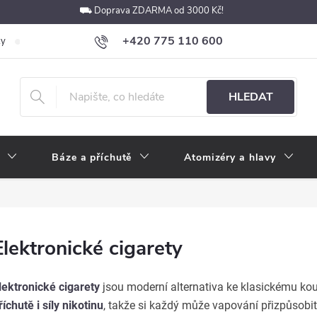
⛟ Doprava ZDARMA od 3000 Kč!
+420 775 110 600
ky
Podmínky ochrany osobních údajů
Velkoobchod
Pokyny k p
obchod@e-cigarety.cz
HLEDAT
Báze a příchutě
Atomizéry a hlavy
Elektronické cigarety
lektronické cigarety
jsou moderní alternativa ke klasickému kou
říchutě i síly nikotinu
, takže si každý může vapování přizpůsobi