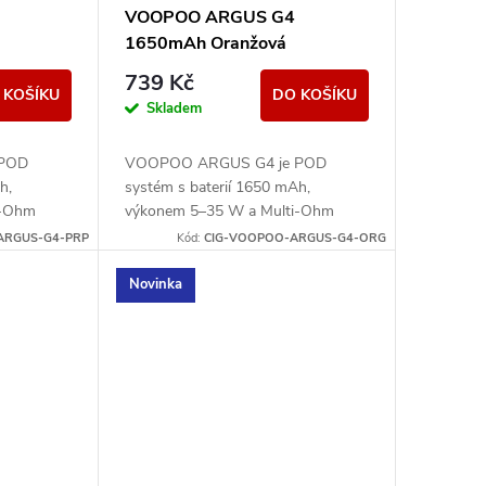
VOOPOO ARGUS G4
1650mAh Oranžová
739 Kč
 KOŠÍKU
DO KOŠÍKU
Skladem
 POD
VOOPOO ARGUS G4 je POD
h,
systém s baterií 1650 mAh,
i-Ohm
výkonem 5–35 W a Multi-Ohm
 Nabízí
cartridgí 0,4/0,7/1,0 ohm. Nabízí
ARGUS-G4-PRP
Kód:
CIG-VOOPOO-ARGUS-G4-ORG
L potah.
displej, airflow a MTL/RDL potah.
Novinka