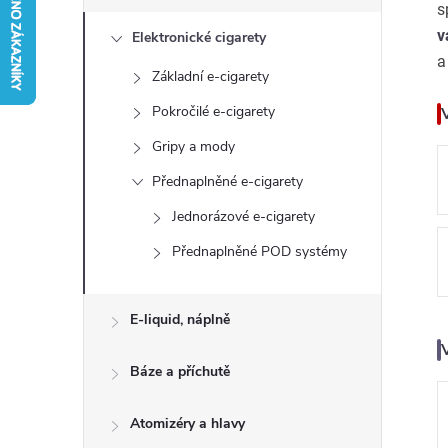
s
s
v
Elektronické cigarety
t
a
Základní e-cigarety
r
Pokročilé e-cigarety
a
Gripy a mody
Přednaplněné e-cigarety
n
Jednorázové e-cigarety
n
Přednaplněné POD systémy
í
E-liquid, náplně
p
Báze a příchutě
a
Atomizéry a hlavy