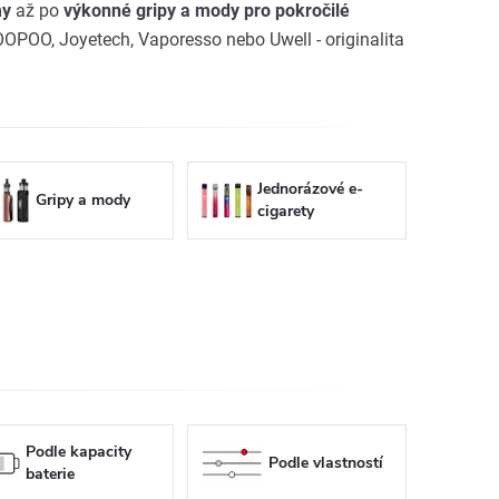
my
až po
výkonné gripy a mody pro pokročilé
OPOO, Joyetech, Vaporesso nebo Uwell - originalita
Jednorázové e-
Gripy a mody
cigarety
Podle kapacity
Podle vlastností
baterie