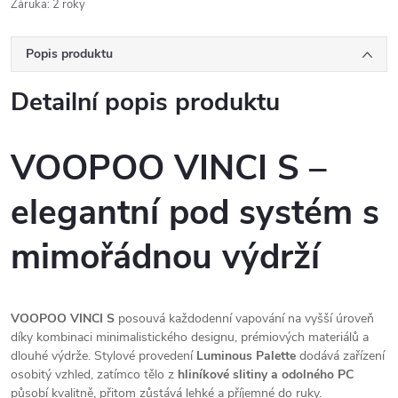
Záruka
:
2 roky
Popis produktu
Detailní popis produktu
VOOPOO VINCI S –
elegantní pod systém s
mimořádnou výdrží
VOOPOO VINCI S
posouvá každodenní vapování na vyšší úroveň
díky kombinaci minimalistického designu, prémiových materiálů a
dlouhé výdrže. Stylové provedení
Luminous Palette
dodává zařízení
osobitý vzhled, zatímco tělo z
hliníkové slitiny a odolného PC
působí kvalitně, přitom zůstává lehké a příjemné do ruky.