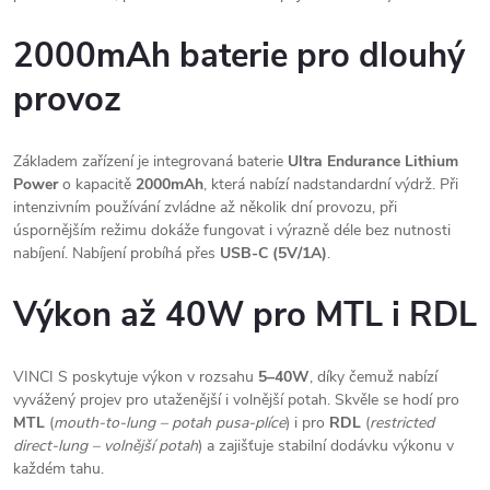
2000mAh baterie pro dlouhý
provoz
Základem zařízení je integrovaná baterie
Ultra Endurance Lithium
Power
o kapacitě
2000mAh
, která nabízí nadstandardní výdrž. Při
intenzivním používání zvládne až několik dní provozu, při
úspornějším režimu dokáže fungovat i výrazně déle bez nutnosti
nabíjení. Nabíjení probíhá přes
USB-C (5V/1A)
.
Výkon až 40W pro MTL i RDL
VINCI S poskytuje výkon v rozsahu
5–40W
, díky čemuž nabízí
vyvážený projev pro utaženější i volnější potah. Skvěle se hodí pro
MTL
(
mouth-to-lung – potah pusa-plíce
) i pro
RDL
(
restricted
direct-lung – volnější potah
) a zajišťuje stabilní dodávku výkonu v
každém tahu.