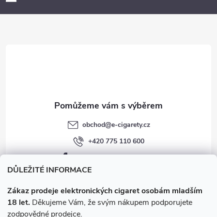
a
t
í
obchod
@
e-cigarety.cz
+420 775 110 600
facebook.com/e-cigarety.cz
DŮLEŽITÉ INFORMACE
Zákaz prodeje elektronických cigaret osobám mladším
18 let.
Děkujeme Vám, že svým nákupem podporujete
zodpovědné prodejce.