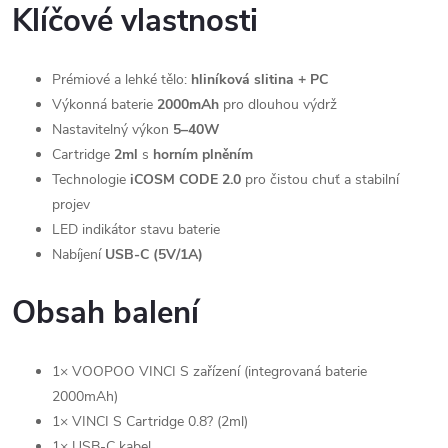
Klíčové vlastnosti
Prémiové a lehké tělo:
hliníková slitina + PC
Výkonná baterie
2000mAh
pro dlouhou výdrž
Nastavitelný výkon
5–40W
Cartridge
2ml
s
horním plněním
Technologie
iCOSM CODE 2.0
pro čistou chuť a stabilní
projev
LED indikátor stavu baterie
Nabíjení
USB-C (5V/1A)
Obsah balení
1× VOOPOO VINCI S zařízení (integrovaná baterie
2000mAh)
1× VINCI S Cartridge 0.8? (2ml)
1× USB-C kabel