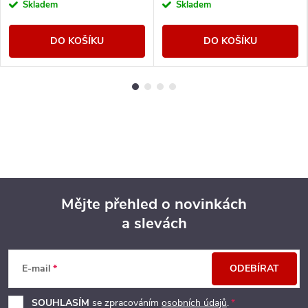
Skladem
Skladem
DO KOŠÍKU
DO KOŠÍKU
Mějte přehled o novinkách
a slevách
Z
á
E-mail
ODEBÍRAT
p
SOUHLASÍM
se zpracováním
osobních údajů
.