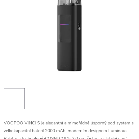
VOOPOO VINCI S je elegantní a mimořádně úsporný pod systém s
velkokapacitní baterií 2000 mAh, moderním designem Luminous
Palette a technologií iCOSM CODE 2.0 pro čistou a stabilní chuť.