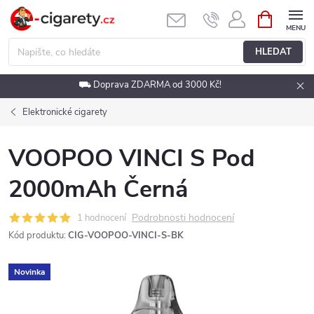
Přejít
NÁKUPNÍ
KOŠÍK
na
obsah
HLEDAT
⛟ Doprava ZDARMA od 3000 Kč!
Elektronické cigarety
VOOPOO VINCI S Pod
2000mAh Černá
Podrobnosti hodnocení
1 hodnocení
Kód produktu:
CIG-VOOPOO-VINCI-S-BK
Novinka