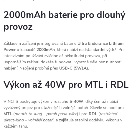
2000mAh baterie pro dlouhý
provoz
Základem zařízení je integrovaná baterie
Ultra Endurance Lithium
Power
o kapacitě
2000mAh
, která nabízí nadstandardní výdrž. Při
intenzivním používání zvládne až několik dní provozu, při
úspornějším režimu dokáže fungovat i výrazně déle bez nutnosti
nabíjení. Nabíjení probíhá přes
USB-C (5V/1A)
.
Výkon až 40W pro MTL i RDL
VINCI S poskytuje výkon v rozsahu
5–40W
, díky čemuž nabízí
vyvážený projev pro utaženější i volnější potah. Skvěle se hodí pro
MTL
(
mouth-to-lung – potah pusa-plíce
) i pro
RDL
(
restricted
direct-lung – volnější potah
) a zajišťuje stabilní dodávku výkonu v
každém tahu.