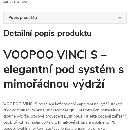
Záruka
:
2 roky
Popis produktu
Detailní popis produktu
VOOPOO VINCI S –
elegantní pod systém s
mimořádnou výdrží
VOOPOO VINCI S
posouvá každodenní vapování na vyšší úroveň
díky kombinaci minimalistického designu, prémiových materiálů a
dlouhé výdrže. Stylové provedení
Luminous Palette
dodává zařízení
osobitý vzhled, zatímco tělo z
hliníkové slitiny a odolného PC
působí kvalitně, přitom zůstává lehké a příjemné do ruky.