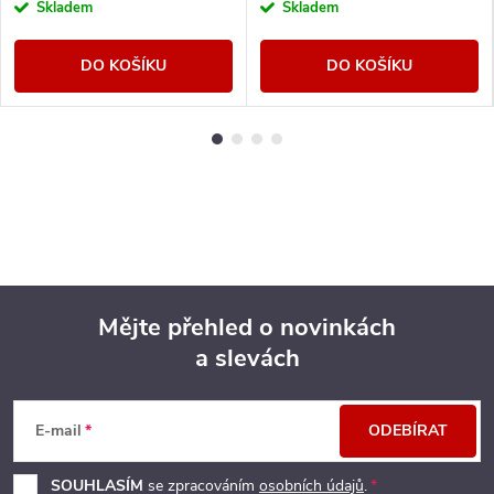
Skladem
Skladem
DO KOŠÍKU
DO KOŠÍKU
Mějte přehled o novinkách
a slevách
Z
á
E-mail
ODEBÍRAT
p
SOUHLASÍM
se zpracováním
osobních údajů
.