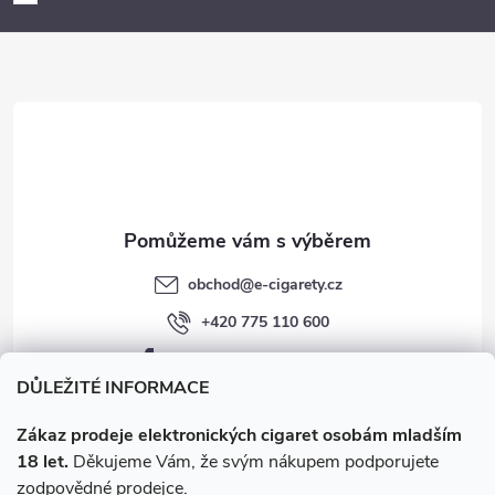
a
t
í
obchod
@
e-cigarety.cz
+420 775 110 600
facebook.com/e-cigarety.cz
DŮLEŽITÉ INFORMACE
Zákaz prodeje elektronických cigaret osobám mladším
18 let.
Děkujeme Vám, že svým nákupem podporujete
zodpovědné prodejce.