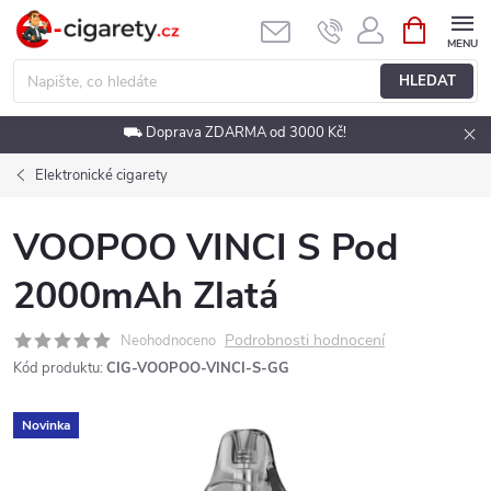
Přejít
NÁKUPNÍ
KOŠÍK
na
obsah
HLEDAT
⛟ Doprava ZDARMA od 3000 Kč!
Elektronické cigarety
VOOPOO VINCI S Pod
2000mAh Zlatá
Podrobnosti hodnocení
Neohodnoceno
Kód produktu:
CIG-VOOPOO-VINCI-S-GG
Novinka