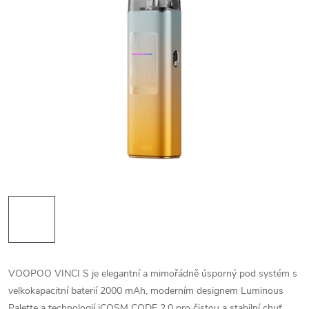
VOOPOO VINCI S je elegantní a mimořádně úsporný pod systém s
velkokapacitní baterií 2000 mAh, moderním designem Luminous
Palette a technologií iCOSM CODE 2.0 pro čistou a stabilní chuť.