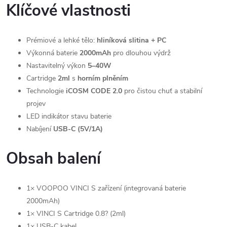
Klíčové vlastnosti
Prémiové a lehké tělo:
hliníková slitina + PC
Výkonná baterie
2000mAh
pro dlouhou výdrž
Nastavitelný výkon
5–40W
Cartridge
2ml
s
horním plněním
Technologie
iCOSM CODE 2.0
pro čistou chuť a stabilní
projev
LED indikátor stavu baterie
Nabíjení
USB-C (5V/1A)
Obsah balení
1× VOOPOO VINCI S zařízení (integrovaná baterie
2000mAh)
1× VINCI S Cartridge 0.8? (2ml)
1× USB-C kabel