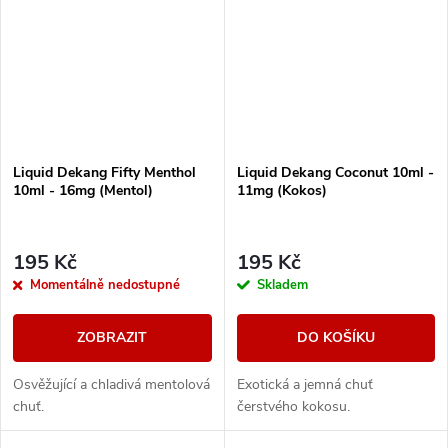
Liquid Dekang Fifty Menthol
Liquid Dekang Coconut 10ml -
10ml - 16mg (Mentol)
11mg (Kokos)
195 Kč
195 Kč
Momentálně nedostupné
Skladem
ZOBRAZIT
DO KOŠÍKU
Osvěžující a chladivá mentolová
Exotická a jemná chuť
chuť.
čerstvého kokosu.