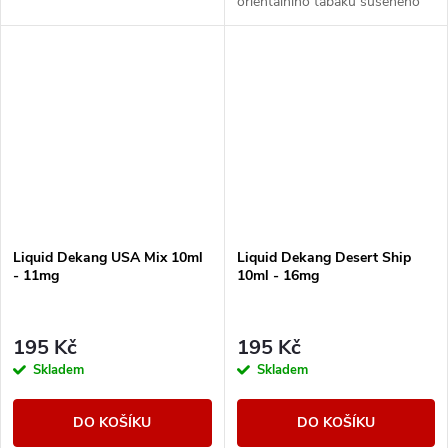
orientálního tabáku sušeného
žárem slunce.
Liquid Dekang USA Mix 10ml
Liquid Dekang Desert Ship
- 11mg
10ml - 16mg
195 Kč
195 Kč
Skladem
Skladem
DO KOŠÍKU
DO KOŠÍKU