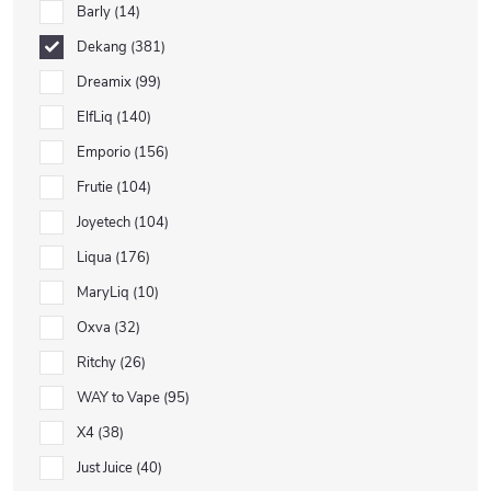
Barly
14
Dekang
381
Dreamix
99
ElfLiq
140
Emporio
156
Frutie
104
Joyetech
104
Liqua
176
MaryLiq
10
Oxva
32
Ritchy
26
WAY to Vape
95
X4
38
Just Juice
40