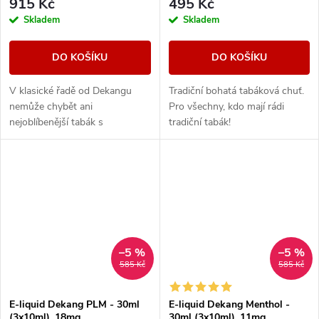
915 Kč
495 Kč
Skladem
Skladem
DO KOŠÍKU
DO KOŠÍKU
V klasické řadě od Dekangu
Tradiční bohatá tabáková chuť.
nemůže chybět ani
Pro všechny, kdo mají rádi
nejoblíbenější tabák s
tradiční tabák!
legendárním velbloudem.
–5 %
–5 %
585 Kč
585 Kč
E-liquid Dekang PLM - 30ml
E-liquid Dekang Menthol -
(3x10ml), 18mg
30ml (3x10ml), 11mg