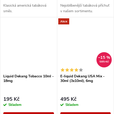
Klasická americká tabáková
Nejoblíbenější tabáková příchuť
směs.
v našem sortimentu.
Akce
–15 %
585 Kč
Liquid Dekang Tobacco 10ml -
E-liquid Dekang USA Mix -
18mg
30ml (3x10ml), 6mg
195 Kč
495 Kč
Skladem
Skladem