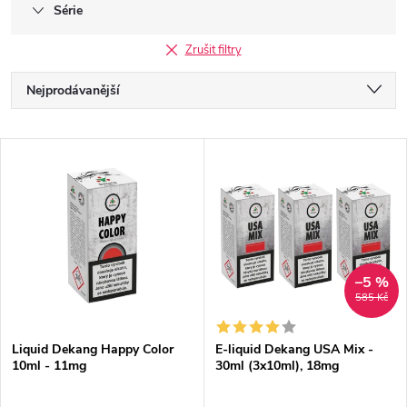
Série
Zrušit filtry
Ř
Nejprodávanější
a
Doporučujeme
V
Nejlevnější
z
ý
Nejdražší
e
p
Abecedně
n
i
–5 %
585 Kč
í
s
Liquid Dekang Happy Color
E-liquid Dekang USA Mix -
p
10ml - 11mg
30ml (3x10ml), 18mg
p