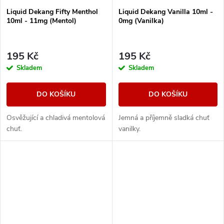
Liquid Dekang Fifty Menthol
Liquid Dekang Vanilla 10ml -
10ml - 11mg (Mentol)
0mg (Vanilka)
195 Kč
195 Kč
Skladem
Skladem
DO KOŠÍKU
DO KOŠÍKU
Osvěžující a chladivá mentolová
Jemná a příjemně sladká chuť
chuť.
vanilky.