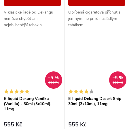
V klasické řadě od Dekangu
Oblíbená cigaretová příchuť s
nemůže chybět ani
jemným, ne příliš nasládlým
nejoblíbenější tabák s
tabákem.
legendárním velbloudem.
–5 %
–5 %
585 Kč
585 Kč
E-liquid Dekang Vanilka
E-liquid Dekang Desert Ship -
(Vanilla) - 30ml (3x10ml),
30ml (3x10ml), 11mg
11mg
555 Kč
555 Kč