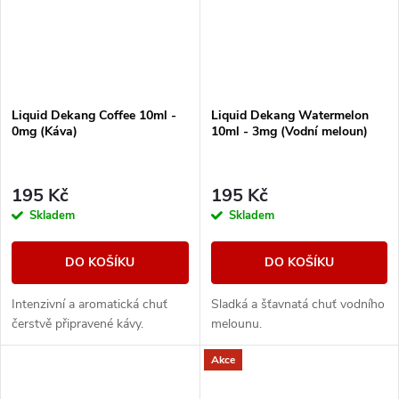
Liquid Dekang Coffee 10ml -
Liquid Dekang Watermelon
0mg (Káva)
10ml - 3mg (Vodní meloun)
195 Kč
195 Kč
Skladem
Skladem
DO KOŠÍKU
DO KOŠÍKU
Intenzivní a aromatická chuť
Sladká a šťavnatá chuť vodního
čerstvě připravené kávy.
melounu.
Akce