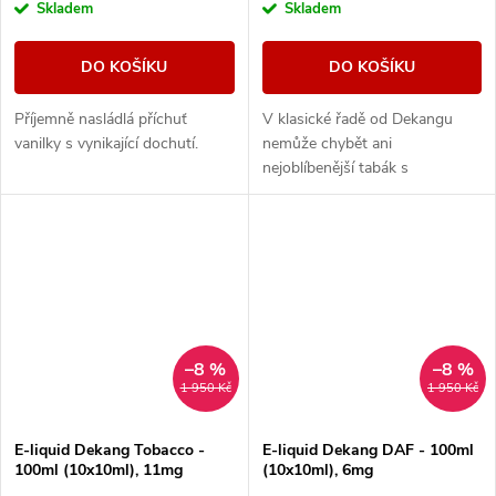
Skladem
Skladem
DO KOŠÍKU
DO KOŠÍKU
Příjemně nasládlá příchuť
V klasické řadě od Dekangu
vanilky s vynikající dochutí.
nemůže chybět ani
nejoblíbenější tabák s
legendárním velbloudem.
–8 %
–8 %
1 950 Kč
1 950 Kč
E-liquid Dekang Tobacco -
E-liquid Dekang DAF - 100ml
100ml (10x10ml), 11mg
(10x10ml), 6mg