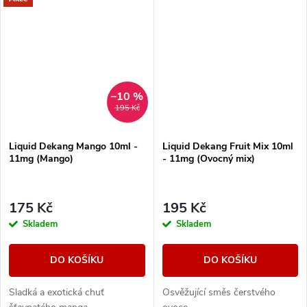
–10 %
195 Kč
Liquid Dekang Mango 10ml -
Liquid Dekang Fruit Mix 10ml
11mg (Mango)
- 11mg (Ovocný mix)
175 Kč
195 Kč
Skladem
Skladem
DO KOŠÍKU
DO KOŠÍKU
Sladká a exotická chuť
Osvěžující směs čerstvého