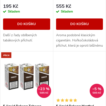
r
r
195 Kč
555 Kč
o
Skladem
Skladem
o
d
DO KOŠÍKU
DO KOŠÍKU
d
u
Další z řady oblíbených
Aroma podobné klasickým
u
tabákových příchutí.
cigaretám. Hořkočokoládová
k
příchut, která je oproti běžnému
k
tabáku jemnější a nasládlejší. Z
Akce
nabídky e-liquidů je tato
t
značka...
t
ů
ů
–23 %
–5 %
585 Kč
585 Kč