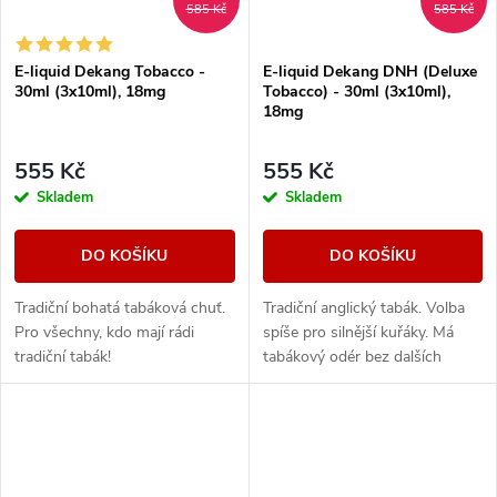
585 Kč
585 Kč
E-liquid Dekang Tobacco -
E-liquid Dekang DNH (Deluxe
30ml (3x10ml), 18mg
Tobacco) - 30ml (3x10ml),
18mg
555 Kč
555 Kč
Skladem
Skladem
DO KOŠÍKU
DO KOŠÍKU
Tradiční bohatá tabáková chuť.
Tradiční anglický tabák. Volba
Pro všechny, kdo mají rádi
spíše pro silnější kuřáky. Má
tradiční tabák!
tabákový odér bez dalších
aromatických prvků.