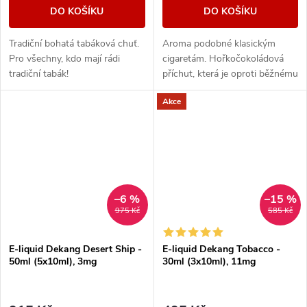
DO KOŠÍKU
DO KOŠÍKU
Tradiční bohatá tabáková chuť.
Aroma podobné klasickým
Pro všechny, kdo mají rádi
cigaretám. Hořkočokoládová
tradiční tabák!
příchut, která je oproti běžnému
tabáku jemnější a nasládlejší. Z
Akce
nabídky e-liquidů je tato
značka...
–6 %
–15 %
975 Kč
585 Kč
E-liquid Dekang Desert Ship -
E-liquid Dekang Tobacco -
50ml (5x10ml), 3mg
30ml (3x10ml), 11mg