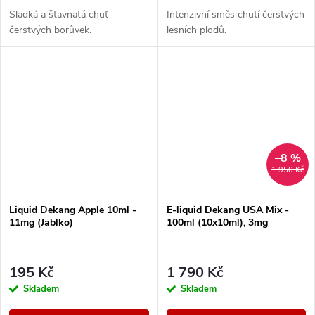
Sladká a šťavnatá chuť
Intenzivní směs chutí čerstvých
čerstvých borůvek.
lesních plodů.
–8 %
1 950 Kč
Liquid Dekang Apple 10ml -
E-liquid Dekang USA Mix -
11mg (Jablko)
100ml (10x10ml), 3mg
195 Kč
1 790 Kč
Skladem
Skladem