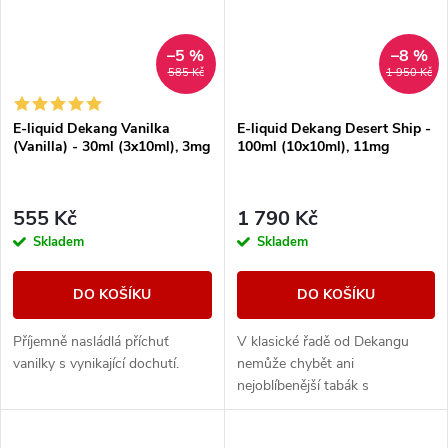
–5 %
–8 %
585 Kč
1 950 Kč
E-liquid Dekang Vanilka
E-liquid Dekang Desert Ship -
(Vanilla) - 30ml (3x10ml), 3mg
100ml (10x10ml), 11mg
555 Kč
1 790 Kč
Skladem
Skladem
DO KOŠÍKU
DO KOŠÍKU
Příjemně nasládlá příchuť
V klasické řadě od Dekangu
vanilky s vynikající dochutí.
nemůže chybět ani
nejoblíbenější tabák s
legendárním velbloudem.