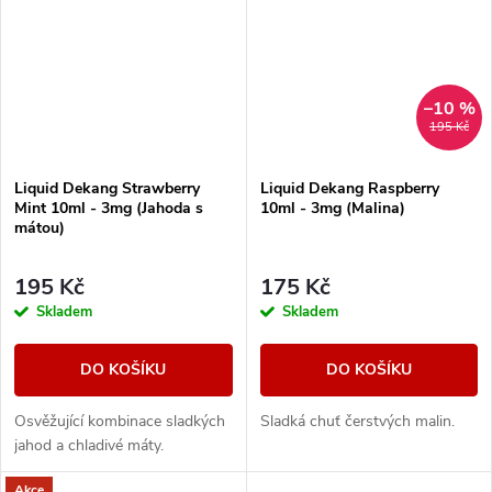
–10 %
195 Kč
Liquid Dekang Strawberry
Liquid Dekang Raspberry
Mint 10ml - 3mg (Jahoda s
10ml - 3mg (Malina)
mátou)
195 Kč
175 Kč
Skladem
Skladem
DO KOŠÍKU
DO KOŠÍKU
Osvěžující kombinace sladkých
Sladká chuť čerstvých malin.
jahod a chladivé máty.
Akce