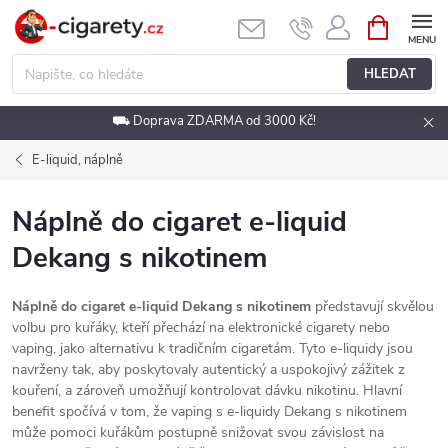
Přejít
NÁKUPNÍ
KOŠÍK
na
obsah
HLEDAT
⛟ Doprava ZDARMA od 3000 Kč!
E-liquid, náplně
Náplně do cigaret e-liquid
Dekang s nikotinem
Náplně do cigaret e-liquid Dekang s nikotinem
představují skvělou
volbu pro kuřáky, kteří přechází na elektronické cigarety nebo
vaping, jako alternativu k tradičním cigaretám. Tyto e-liquidy jsou
navrženy tak, aby poskytovaly autentický a uspokojivý zážitek z
kouření, a zároveň umožňují kontrolovat dávku nikotinu. Hlavní
benefit spočívá v tom, že vaping s e-liquidy Dekang s nikotinem
může pomoci kuřákům postupně snižovat svou závislost na