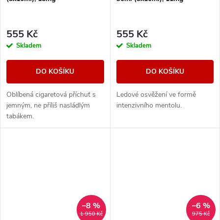
555 Kč
555 Kč
Skladem
Skladem
DO KOŠÍKU
DO KOŠÍKU
Oblíbená cigaretová příchuť s
Ledové osvěžení ve formě
jemným, ne příliš nasládlým
intenzivního mentolu.
tabákem.
–8 %
–6 %
1 950 Kč
975 Kč