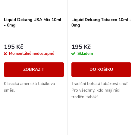
Liquid Dekang USA Mix 10ml
Liquid Dekang Tobacco 10ml -
- 0mg
0mg
195 Kč
195 Kč
Momentálně nedostupné
Skladem
ZOBRAZIT
DO KOŠÍKU
Klasická americká tabáková
Tradiční bohatá tabáková chuť.
směs.
Pro všechny, kdo mají rádi
tradiční tabák!