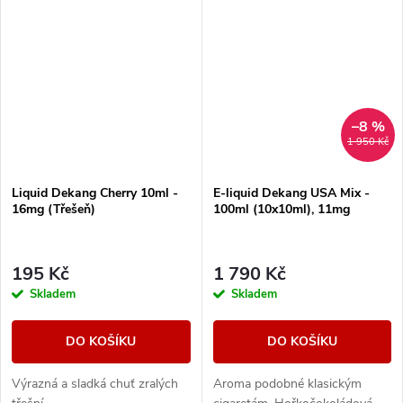
–8 %
1 950 Kč
Liquid Dekang Cherry 10ml -
E-liquid Dekang USA Mix -
16mg (Třešeň)
100ml (10x10ml), 11mg
195 Kč
1 790 Kč
Skladem
Skladem
DO KOŠÍKU
DO KOŠÍKU
Výrazná a sladká chuť zralých
Aroma podobné klasickým