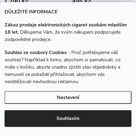
1 790 Kč
495 Kč
Skladem
Skladem
DŮLEŽITÉ INFORMACE
DO KOŠÍKU
DO KOŠÍKU
Zákaz prodeje elektronických cigaret osobám mladším
18 let.
Děkujeme Vám, že svým nákupem podporujete
V klasické řadě od Dekangu
Kvůli tomuhle e-liquidu
zodpovědné prodejce.
nemůže chybět ani
nemusíte lézt na strom ani si
nejoblíbenější tabák s
dávat pozor na pecky. Těšit se
Souhlas se soubory Cookies
- Proč potřebujeme váš
legendárním velbloudem.
však můžete na vynikající
souhlas? Například k tomu, abychom si pamatovali, co
Akce
sladkou chuť zralých třešní.
máte v košíku, abyste snadno zjistili stav objednávky a
nemuseli se pokaždé přihlašovat, abychom vás
neobtěžovali nevhodnou reklamou.
Nastavení
–15 %
–8 %
585 Kč
1 950 Kč
Souhlasím
E-liquid Dekang Meloun
E-liquid Dekang Tobacco -
(Watermelon) - 30ml
100ml (10x10ml), 6mg