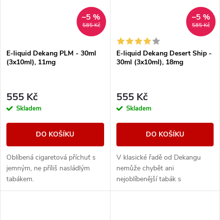
–5 %
–5 %
585 Kč
585 Kč
E-liquid Dekang PLM - 30ml
E-liquid Dekang Desert Ship -
(3x10ml), 11mg
30ml (3x10ml), 18mg
555 Kč
555 Kč
Skladem
Skladem
DO KOŠÍKU
DO KOŠÍKU
Oblíbená cigaretová příchuť s
V klasické řadě od Dekangu
jemným, ne příliš nasládlým
nemůže chybět ani
tabákem.
nejoblíbenější tabák s
legendárním velbloudem.