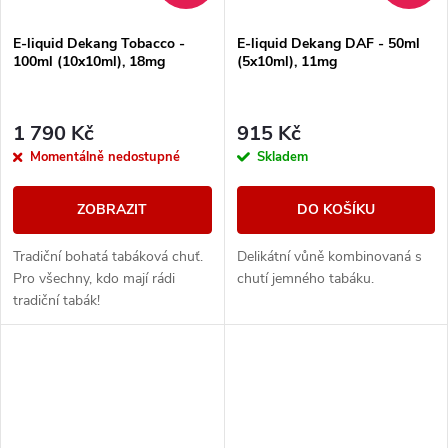
E-liquid Dekang Tobacco -
E-liquid Dekang DAF - 50ml
100ml (10x10ml), 18mg
(5x10ml), 11mg
1 790 Kč
915 Kč
Momentálně nedostupné
Skladem
ZOBRAZIT
DO KOŠÍKU
Tradiční bohatá tabáková chuť.
Delikátní vůně kombinovaná s
Pro všechny, kdo mají rádi
chutí jemného tabáku.
tradiční tabák!