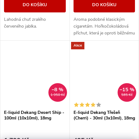
DO KOŠÍKU
DO KOŠÍKU
Lahodná chuť zralého
Aroma podobné klasickým
červeného jablka.
cigaretám. Hořkočokoládová
příchut, která je oproti běžnému
tabáku jemnější a nasládlejší. Z
Akce
nabídky e-liquidů je tato
značka...
–8 %
–15 %
1 950 Kč
585 Kč
E-liquid Dekang Desert Ship -
E-liquid Dekang Třešeň
100ml (10x10ml), 18mg
(Cherri) - 30ml (3x10ml), 18mg