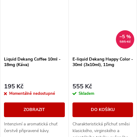
–5 %
585 Kč
Liquid Dekang Coffee 10ml -
E-liquid Dekang Happy Color -
18mg (Káva)
30ml (3x10ml), 11mg
195 Kč
555 Kč
Momentálně nedostupné
Skladem
ZOBRAZIT
DO KOŠÍKU
Intenzivní a aromatická chuť
Charakteristická příchuť směsi
čerstvě připravené kávy.
klasického, virginského a