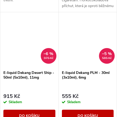
třešní.
cigaretám. Hořkočokoládová
příchut, která je oproti běžnému
tabáku jemnější a nasládlejší. Z
nabídky e-liquidů je tato
značka...
–6 %
–5 %
975 Kč
585 Kč
E-liquid Dekang Desert Ship -
E-liquid Dekang PLM - 30ml
50ml (5x10ml), 11mg
(3x10ml), 6mg
915 Kč
555 Kč
Skladem
Skladem
DO KOŠÍKU
DO KOŠÍKU