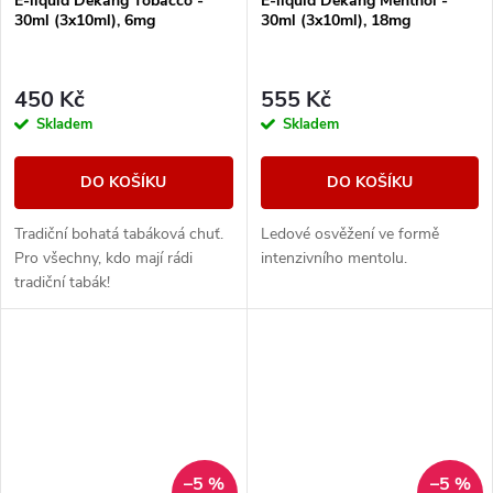
E-liquid Dekang Tobacco -
E-liquid Dekang Menthol -
30ml (3x10ml), 6mg
30ml (3x10ml), 18mg
450 Kč
555 Kč
Skladem
Skladem
DO KOŠÍKU
DO KOŠÍKU
Tradiční bohatá tabáková chuť.
Ledové osvěžení ve formě
Pro všechny, kdo mají rádi
intenzivního mentolu.
tradiční tabák!
–5 %
–5 %