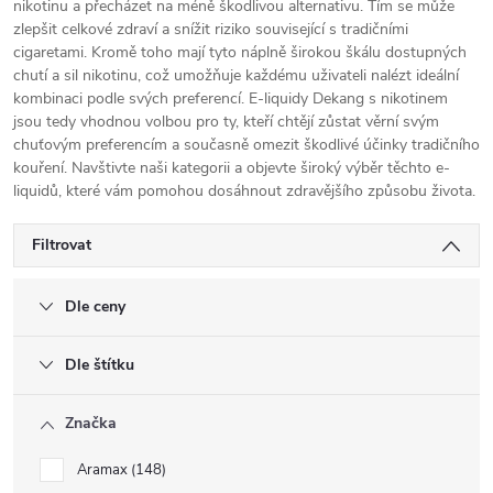
nikotinu a přecházet na méně škodlivou alternativu. Tím se může
zlepšit celkové zdraví a snížit riziko související s tradičními
cigaretami. Kromě toho mají tyto náplně širokou škálu dostupných
chutí a sil nikotinu, což umožňuje každému uživateli nalézt ideální
kombinaci podle svých preferencí. E-liquidy Dekang s nikotinem
jsou tedy vhodnou volbou pro ty, kteří chtějí zůstat věrní svým
chuťovým preferencím a současně omezit škodlivé účinky tradičního
kouření. Navštivte naši kategorii a objevte široký výběr těchto e-
liquidů, které vám pomohou dosáhnout zdravějšího způsobu života.
Filtrovat
Dle ceny
Dle štítku
Značka
Aramax
148