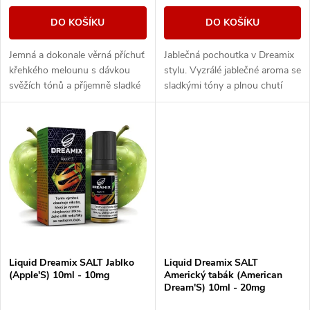
o
d
DO KOŠÍKU
DO KOŠÍKU
d
u
Jemná a dokonale věrná příchuť
Jablečná pochoutka v Dreamix
u
křehkého melounu s dávkou
stylu. Vyzrálé jablečné aroma se
k
svěžích tónů a příjemně sladké
sladkými tóny a plnou chutí
k
chuti.
provoní vaši každodenní rutinu.
t
t
ů
ů
Liquid Dreamix SALT Jablko
Liquid Dreamix SALT
(Apple'S) 10ml - 10mg
Americký tabák (American
Dream'S) 10ml - 20mg