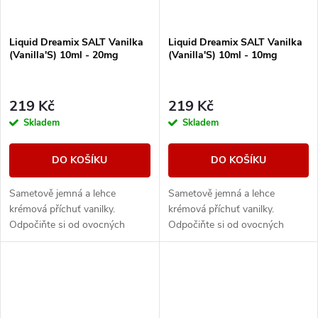
Liquid Dreamix SALT Vanilka
Liquid Dreamix SALT Vanilka
(Vanilla'S) 10ml - 20mg
(Vanilla'S) 10ml - 10mg
219 Kč
219 Kč
Skladem
Skladem
DO KOŠÍKU
DO KOŠÍKU
Sametově jemná a lehce
Sametově jemná a lehce
krémová příchuť vanilky.
krémová příchuť vanilky.
Odpočiňte si od ovocných
Odpočiňte si od ovocných
náplní a nechte se zlákat
náplní a nechte se zlákat
jedinečností vanilkového aroma.
jedinečností vanilkového aroma.