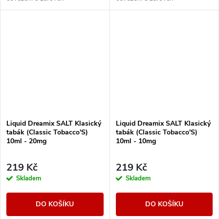
neocenitelným pomocníkem při
neocenitelným pomocníkem při
obnově ztracené chuti. Oživte
obnově ztracené chuti. Oživte
chuťové pohárky vlnou...
chuťové pohárky vlnou...
Liquid Dreamix SALT Klasický
Liquid Dreamix SALT Klasický
tabák (Classic Tobacco'S)
tabák (Classic Tobacco'S)
10ml - 20mg
10ml - 10mg
219 Kč
219 Kč
Skladem
Skladem
DO KOŠÍKU
DO KOŠÍKU