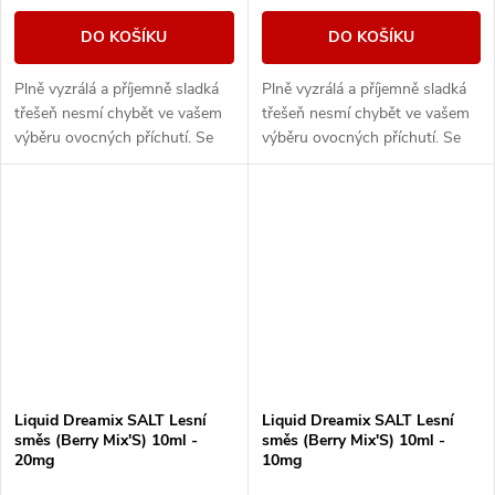
DO KOŠÍKU
DO KOŠÍKU
Plně vyzrálá a příjemně sladká
Plně vyzrálá a příjemně sladká
třešeň nesmí chybět ve vašem
třešeň nesmí chybět ve vašem
výběru ovocných příchutí. Se
výběru ovocných příchutí. Se
svou věrnou chutí se snadno
svou věrnou chutí se snadno
stane vaší oblíbenou.
stane vaší oblíbenou.
Liquid Dreamix SALT Lesní
Liquid Dreamix SALT Lesní
směs (Berry Mix'S) 10ml -
směs (Berry Mix'S) 10ml -
20mg
10mg