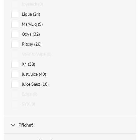
Joyetech
0
Liqua
24
MaryLiq
9
Oxva
32
Ritchy
26
WAY to Vape
0
X4
38
Just Juice
40
Juice Sauz
18
Edge
0
SYX
0
Příchuť