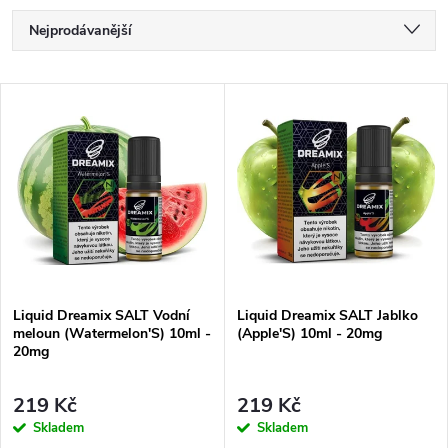
Ř
Nejprodávanější
a
Doporučujeme
V
Nejlevnější
z
ý
Nejdražší
e
p
Abecedně
n
i
í
s
Liquid Dreamix SALT Vodní
Liquid Dreamix SALT Jablko
p
meloun (Watermelon'S) 10ml -
(Apple'S) 10ml - 20mg
p
20mg
r
r
219 Kč
219 Kč
o
Skladem
Skladem