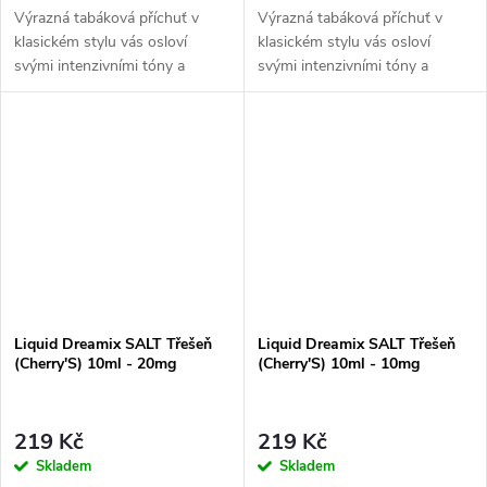
Výrazná tabáková příchuť v
Výrazná tabáková příchuť v
klasickém stylu vás osloví
klasickém stylu vás osloví
svými intenzivními tóny a
svými intenzivními tóny a
dřevitou dochutí.
dřevitou dochutí.
Liquid Dreamix SALT Třešeň
Liquid Dreamix SALT Třešeň
(Cherry'S) 10ml - 20mg
(Cherry'S) 10ml - 10mg
219 Kč
219 Kč
Skladem
Skladem