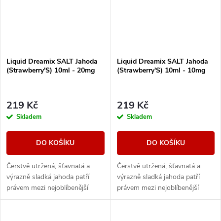
Liquid Dreamix SALT Jahoda
Liquid Dreamix SALT Jahoda
(Strawberry'S) 10ml - 20mg
(Strawberry'S) 10ml - 10mg
219 Kč
219 Kč
Skladem
Skladem
DO KOŠÍKU
DO KOŠÍKU
Čerstvě utržená, šťavnatá a
Čerstvě utržená, šťavnatá a
výrazně sladká jahoda patří
výrazně sladká jahoda patří
právem mezi nejoblíbenější
právem mezi nejoblíbenější
náplně. Silné ovocné tóny
náplně. Silné ovocné tóny
zanechávají dlouhou a
zanechávají dlouhou a
příjemnou dochuť.
příjemnou dochuť.