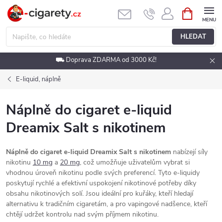
Přejít
NÁKUPNÍ
KOŠÍK
na
obsah
HLEDAT
⛟ Doprava ZDARMA od 3000 Kč!
E-liquid, náplně
Náplně do cigaret e-liquid
Dreamix Salt s nikotinem
Náplně do cigaret e-liquid Dreamix Salt s nikotinem
nabízejí síly
nikotinu
10 mg
a
20 mg
, což umožňuje uživatelům vybrat si
vhodnou úroveň nikotinu podle svých preferencí. Tyto e-liquidy
poskytují rychlé a efektivní uspokojení nikotinové potřeby díky
obsahu nikotinových solí. Jsou ideální pro kuřáky, kteří hledají
alternativu k tradičním cigaretám, a pro vapingové nadšence, kteří
chtějí udržet kontrolu nad svým příjmem nikotinu.