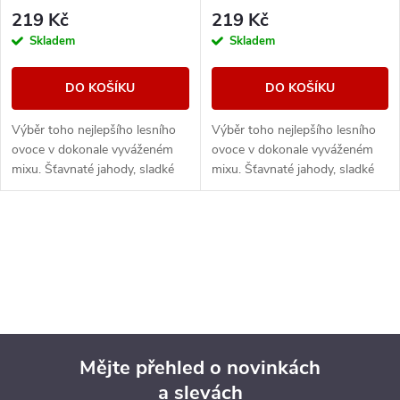
219 Kč
219 Kč
Skladem
Skladem
DO KOŠÍKU
DO KOŠÍKU
Výběr toho nejlepšího lesního
Výběr toho nejlepšího lesního
ovoce v dokonale vyváženém
ovoce v dokonale vyváženém
mixu. Šťavnaté jahody, sladké
mixu. Šťavnaté jahody, sladké
maliny nebo vyzrálé borůvky, to
maliny nebo vyzrálé borůvky, to
vše v jedné vynikající náplni.
vše v jedné vynikající náplni.
O
v
l
á
Mějte přehled o novinkách
d
a slevách