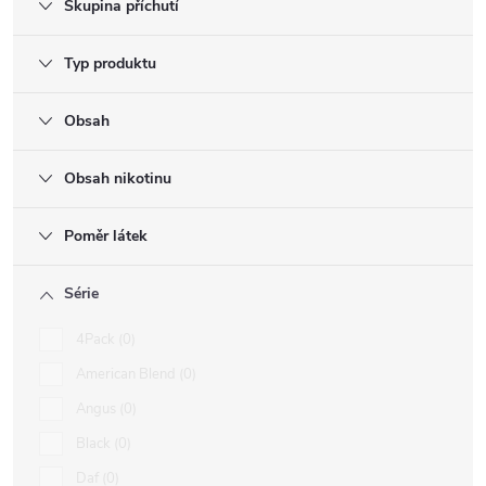
Skupina příchutí
Typ produktu
Obsah
Obsah nikotinu
Poměr látek
Série
4Pack
0
American Blend
0
Angus
0
Black
0
Daf
0