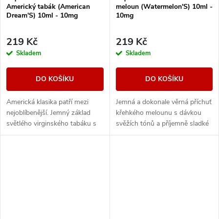
Americký tabák (American
meloun (Watermelon'S) 10ml -
Dream'S) 10ml - 10mg
10mg
219 Kč
219 Kč
Skladem
Skladem
DO KOŠÍKU
DO KOŠÍKU
Americká klasika patří mezi
Jemná a dokonale věrná příchuť
nejoblíbenější. Jemný základ
křehkého melounu s dávkou
světlého virginského tabáku s
svěžích tónů a příjemně sladké
sebou nese nenápadné lehce
chuti.
nasládlé tóny. Výborná příchuť
pro...