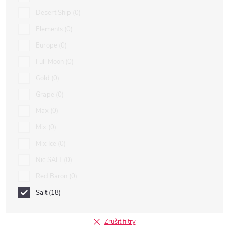
Desert Ship
0
Elements
0
Europe
0
Full Moon
0
Gold
0
Grape
0
Max
0
Mix
0
Mix Ice
0
Nic SALT
0
Red Baron
0
Salt
18
Zrušit filtry