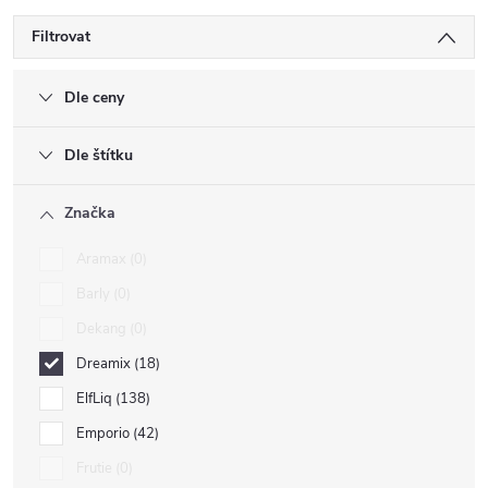
Filtrovat
Dle ceny
Dle štítku
Značka
Aramax
0
Barly
0
Dekang
0
Dreamix
18
ElfLiq
138
Emporio
42
Frutie
0