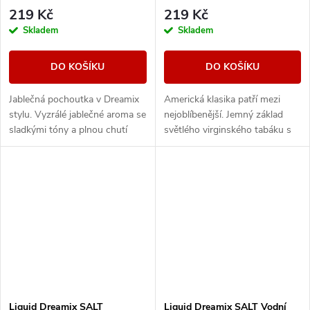
219 Kč
219 Kč
Skladem
Skladem
DO KOŠÍKU
DO KOŠÍKU
Jablečná pochoutka v Dreamix
Americká klasika patří mezi
stylu. Vyzrálé jablečné aroma se
nejoblíbenější. Jemný základ
sladkými tóny a plnou chutí
světlého virginského tabáku s
provoní vaši každodenní rutinu.
sebou nese nenápadné lehce
nasládlé tóny. Výborná příchuť
pro...
Liquid Dreamix SALT
Liquid Dreamix SALT Vodní