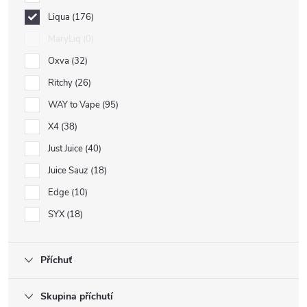
Liqua
176
MaryLiq
0
Oxva
32
Ritchy
26
WAY to Vape
95
X4
38
Just Juice
40
Juice Sauz
18
Edge
10
SYX
18
Příchuť
Skupina příchutí