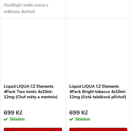
Osvěžující směs ovoce s
mátovou dochutí
Liquid LIQUA CZ Elements
Liquid LIQUA CZ Elements
4Pack Two mints 4x10ml-
4Pack Bright tobacco 4x10ml-
12mg (Chuť máty a mentolu)
12mg (čistá tabáková příchuť)
699 Kč
699 Kč
Skladem
Skladem