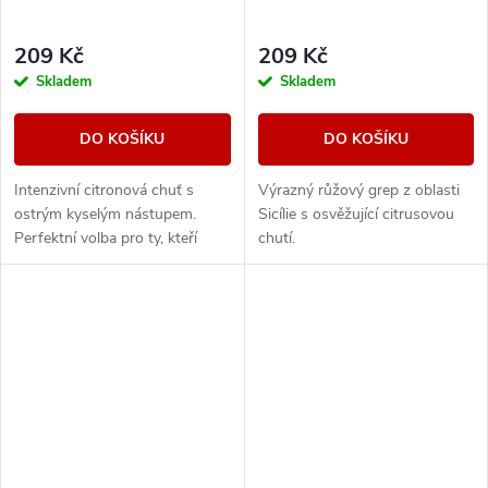
209 Kč
209 Kč
Skladem
Skladem
DO KOŠÍKU
DO KOŠÍKU
Intenzivní citronová chuť s
Výrazný růžový grep z oblasti
ostrým kyselým nástupem.
Sicílie s osvěžující citrusovou
Perfektní volba pro ty, kteří
chutí.
hledají citrusový říz.