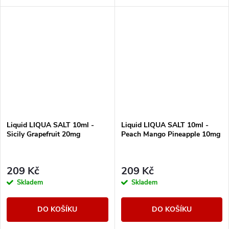
hledají citrusový říz.
Liquid LIQUA SALT 10ml -
Liquid LIQUA SALT 10ml -
Sicily Grapefruit 20mg
Peach Mango Pineapple 10mg
209 Kč
209 Kč
Skladem
Skladem
DO KOŠÍKU
DO KOŠÍKU