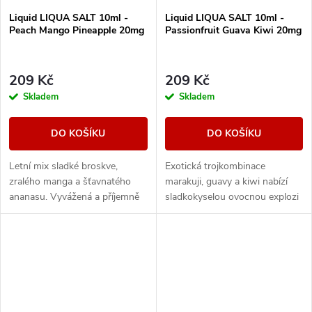
Liquid LIQUA SALT 10ml -
Liquid LIQUA SALT 10ml -
Peach Mango Pineapple 20mg
Passionfruit Guava Kiwi 20mg
209 Kč
209 Kč
Skladem
Skladem
DO KOŠÍKU
DO KOŠÍKU
Letní mix sladké broskve,
Exotická trojkombinace
zralého manga a šťavnatého
marakuji, guavy a kiwi nabízí
ananasu. Vyvážená a příjemně
sladkokyselou ovocnou explozi
tropická příchuť.
s tropickým nádechem.