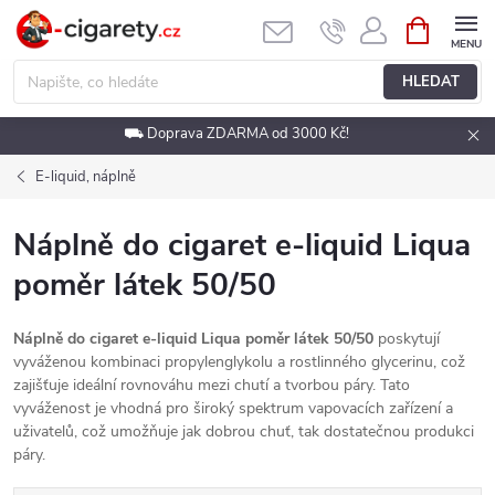
Přejít
NÁKUPNÍ
KOŠÍK
na
obsah
HLEDAT
⛟ Doprava ZDARMA od 3000 Kč!
E-liquid, náplně
Náplně do cigaret e-liquid Liqua
poměr látek 50/50
Náplně do cigaret e-liquid Liqua poměr látek 50/50
poskytují
vyváženou kombinaci propylenglykolu a rostlinného glycerinu, což
zajišťuje ideální rovnováhu mezi chutí a tvorbou páry. Tato
vyváženost je vhodná pro široký spektrum vapovacích zařízení a
uživatelů, což umožňuje jak dobrou chuť, tak dostatečnou produkci
páry.