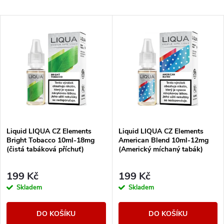
a
Doporučujeme
V
Nejlevnější
z
ý
Nejdražší
e
p
Abecedně
n
i
í
s
Liquid LIQUA CZ Elements
Liquid LIQUA CZ Elements
p
Bright Tobacco 10ml-18mg
American Blend 10ml-12mg
p
(čistá tabáková příchuť)
(Americký míchaný tabák)
r
r
199 Kč
199 Kč
o
Skladem
Skladem
o
d
DO KOŠÍKU
DO KOŠÍKU