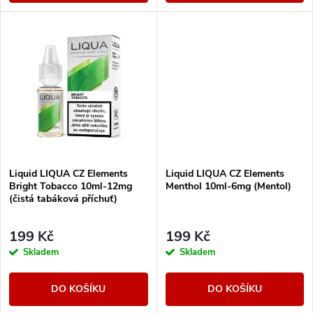
d
u
u
k
k
t
t
ů
ů
Liquid LIQUA CZ Elements
Liquid LIQUA CZ Elements
Bright Tobacco 10ml-12mg
Menthol 10ml-6mg (Mentol)
(čistá tabáková příchuť)
199 Kč
199 Kč
Skladem
Skladem
DO KOŠÍKU
DO KOŠÍKU