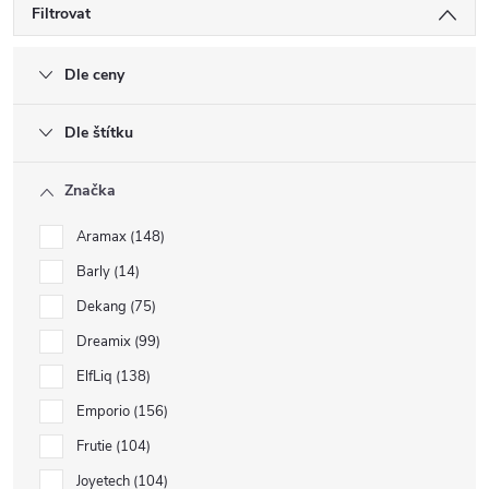
Filtrovat
Dle ceny
Dle štítku
Značka
Aramax
148
Barly
14
Dekang
75
Dreamix
99
ElfLiq
138
Emporio
156
Frutie
104
Joyetech
104