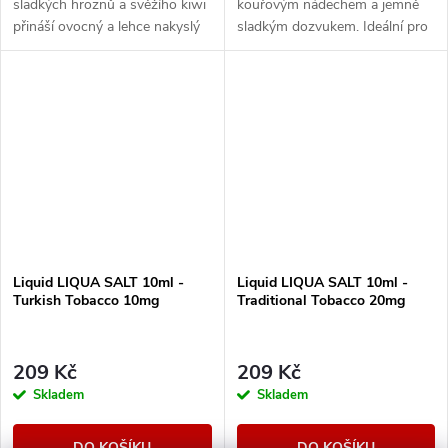
sladkých hroznů a svěžího kiwi
kouřovým nádechem a jemně
přináší ovocný a lehce nakyslý
sladkým dozvukem. Ideální pro
zážitek.
náročné milovníky tabákových
chutí.
Liquid LIQUA SALT 10ml -
Liquid LIQUA SALT 10ml -
Turkish Tobacco 10mg
Traditional Tobacco 20mg
209 Kč
209 Kč
Skladem
Skladem
DO KOŠÍKU
DO KOŠÍKU