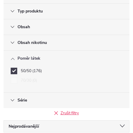
Typ produktu
Obsah
Obsah nikotinu
Poměr látek
50/50
176
70/30
0
Série
Zrušit filtry
Ř
Nejprodávanější