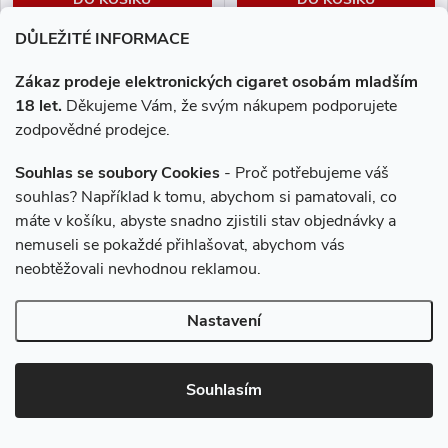
DŮLEŽITÉ INFORMACE
Orientální tabák s lehkým
Silnější tabáková chuť
kouřovým nádechem a jemně
inspirovaná klasickým
Zákaz prodeje elektronických cigaret osobám mladším
sladkým dozvukem. Ideální pro
evropským tabákem s dřevitými
18 let.
Děkujeme Vám, že svým nákupem podporujete
náročné milovníky tabákových
a lehce kořeněnými tóny.
zodpovědné prodejce.
chutí.
Souhlas se soubory Cookies
- Proč potřebujeme váš
souhlas? Například k tomu, abychom si pamatovali, co
máte v košíku, abyste snadno zjistili stav objednávky a
nemuseli se pokaždé přihlašovat, abychom vás
neobtěžovali nevhodnou reklamou.
Nastavení
Liquid LIQUA SALT 10ml -
Liquid LIQUA SALT 10ml -
Traditional Tobacco 10mg
Bright Tobacco 20mg
Souhlasím
209 Kč
209 Kč