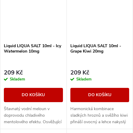
Liquid LIQUA SALT 10ml - Icy
Liquid LIQUA SALT 10ml -
Watermelon 10mg
Grape Kiwi 20mg
209 Kč
209 Kč
Skladem
Skladem
DO KOŠÍKU
DO KOŠÍKU
Šťavnatý vodní meloun v
Harmonická kombinace
doprovodu chladivého
sladkých hroznů a svěžího kiwi
mentolového efektu. Osvěžující
přináší ovocný a lehce nakyslý
letní volba pro milovníky
zážitek.