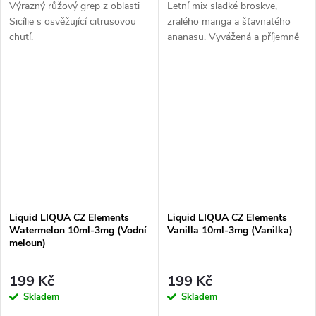
Výrazný růžový grep z oblasti
Letní mix sladké broskve,
Sicílie s osvěžující citrusovou
zralého manga a šťavnatého
chutí.
ananasu. Vyvážená a příjemně
tropická příchuť.
Liquid LIQUA CZ Elements
Liquid LIQUA CZ Elements
Watermelon 10ml-3mg (Vodní
Vanilla 10ml-3mg (Vanilka)
meloun)
199 Kč
199 Kč
Skladem
Skladem