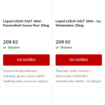
Liquid LIQUA SALT 10ml -
Liquid LIQUA SALT 10ml - Icy
Passionfruit Guava Kiwi 10mg
Watermelon 20mg
209 Kč
209 Kč
Skladem
Skladem
DO KOŠÍKU
DO KOŠÍKU
Exotická trojkombinace
Šťavnatý vodní meloun v
marakuji, guavy a kiwi nabízí
doprovodu chladivého
sladkokyselou ovocnou explozi
mentolového efektu. Osvěžující
s tropickým nádechem.
letní volba pro milovníky
sladkých příchutí.