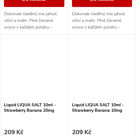
Dokonale sladěný mix jahod,
Dokonale sladěný mix jahod,
višní a malin. Plné červené
višní a malin. Plné červené
ovoce v každém potahu –
ovoce v každém potahu –
sladké, šťavnaté, neodolatelné.
sladké, šťavnaté, neodolatelné.
Liquid LIQUA SALT 10ml -
Liquid LIQUA SALT 10ml -
Strawberry Banana 20mg
Strawberry Banana 10mg
209 Kč
209 Kč