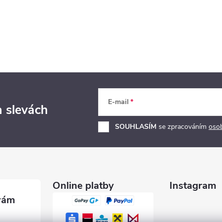
E-mail
a slevách
SOUHLASÍM
se zpracováním
oso
Online platby
Instagram