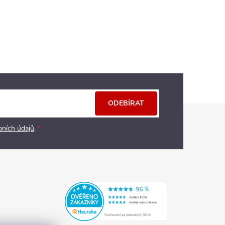
ODEBÍRAT
bních údajů
.