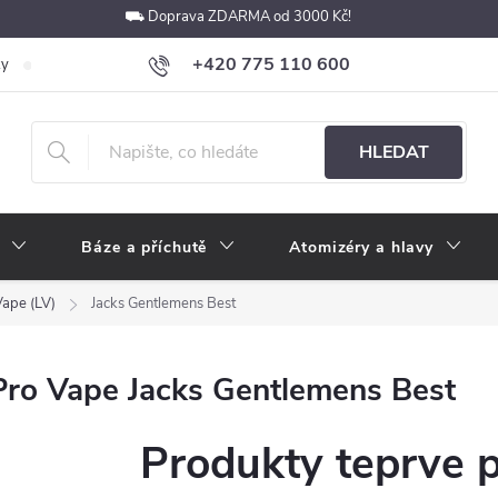
⛟ Doprava ZDARMA od 3000 Kč!
+420 775 110 600
ky
Podmínky ochrany osobních údajů
Velkoobchod
Pokyny k p
obchod@e-cigarety.cz
HLEDAT
Báze a příchutě
Atomizéry a hlavy
Vape (LV)
Jacks Gentlemens Best
Pro Vape Jacks Gentlemens Best
Produkty teprve 