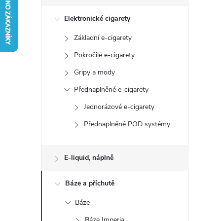
s
Elektronické cigarety
t
Základní e-cigarety
r
Pokročilé e-cigarety
a
Gripy a mody
Přednaplněné e-cigarety
n
Jednorázové e-cigarety
n
Přednaplněné POD systémy
í
E-liquid, náplně
p
Báze a příchutě
a
Báze
Báze Imperia