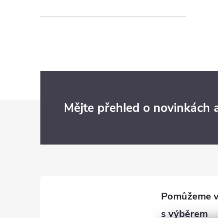
Z
Mějte přehled o novinkách
á
p
a
t