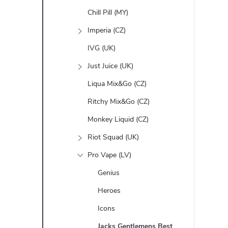
Chill Pill (MY)
Imperia (CZ)
IVG (UK)
Just Juice (UK)
Liqua Mix&Go (CZ)
Ritchy Mix&Go (CZ)
Monkey Liquid (CZ)
Riot Squad (UK)
Pro Vape (LV)
Genius
Heroes
Icons
Jacks Gentlemens Best