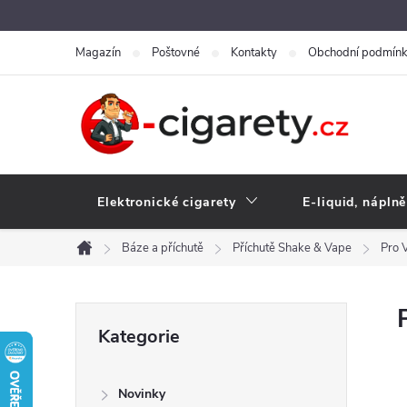
Přejít
na
Magazín
Poštovné
Kontakty
Obchodní podmín
obsah
Elektronické cigarety
E-liquid, náplně
Báze a příchutě
Příchutě Shake & Vape
Pro 
Domů
P
Přeskočit
Kategorie
kategorie
o
Novinky