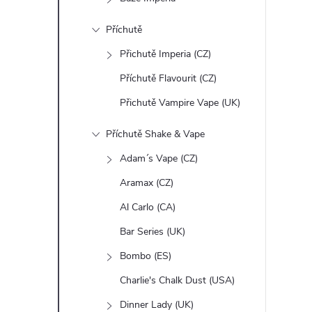
n
Příchutě
e
Přichutě Imperia (CZ)
l
Příchutě Flavourit (CZ)
Přichutě Vampire Vape (UK)
Příchutě Shake & Vape
Adam´s Vape (CZ)
Aramax (CZ)
Al Carlo (CA)
Bar Series (UK)
Bombo (ES)
Charlie's Chalk Dust (USA)
Dinner Lady (UK)