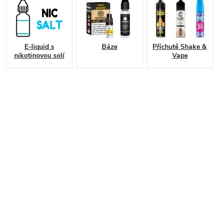
E-liquid s
Báze
Příchutě Shake &
nikotinovou solí
Vape