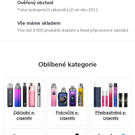
Ověřený obchod
E
Tisíce spokojených zákazníků již od roku 2011.
-
Vše máme skladem
c
Více než 4 000 produktů skladem a ihned připraveno k odeslání.
i
g
a
Oblíbené kategorie
r
e
t
a
Základní e-
Pokročilé e-
Přednaplněné e-
cigarety
cigarety
cigarety