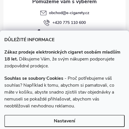
obchod
@
e-cigarety.cz
+420 775 110 600
facebook.com/e-cigarety.cz
DŮLEŽITÉ INFORMACE
Zákaz prodeje elektronických cigaret osobám mladším
18 let.
Děkujeme Vám, že svým nákupem podporujete
zodpovědné prodejce.
Souhlas se soubory Cookies
- Proč potřebujeme váš
souhlas? Například k tomu, abychom si pamatovali, co
máte v košíku, abyste snadno zjistili stav objednávky a
Instagram
nemuseli se pokaždé přihlašovat, abychom vás
neobtěžovali nevhodnou reklamou.
Copyright 2026
e-cigarety.cz
. Všechna práva vyhrazena.
Upravit
Nastavení
nastavení cookies