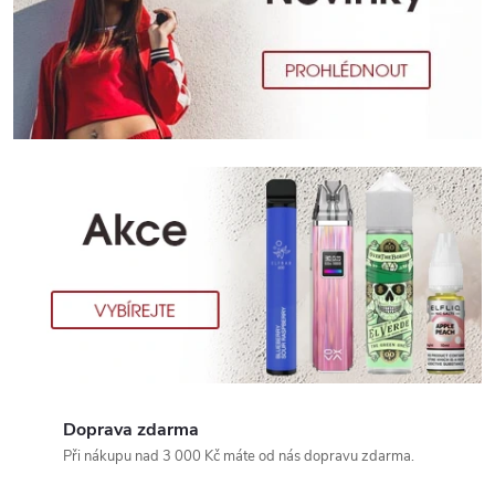
c
k
á
c
i
g
a
r
e
t
a
Doprava zdarma
Při nákupu nad 3 000 Kč máte od nás dopravu zdarma.
,