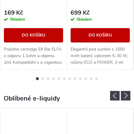
169 Kč
699 Kč
Skladem
Skladem
DO KOŠÍKU
DO KOŠÍKU
Prázdné cartridge Elf Bar ELFA
Elegantní pod systém s 1500
o odporu 1,1ohm a objemu
mAh baterií, výkonem 5–30 W,
2ml. Kompatibilní s e-cigaretou
režimy ECO a POWER, 2 ml
Elf Bar ELFA. Balení obsahuje
cartridgí s horním plněním,
2ks.
plynulou regulací airflow a
rychlým nabíjením...
Oblíbené e-liquidy