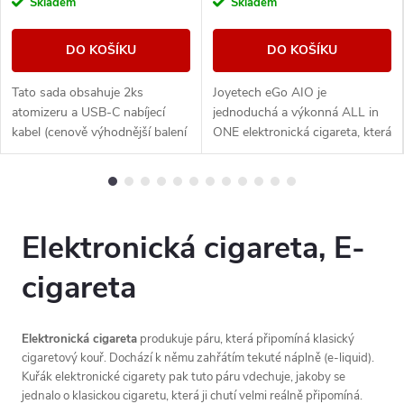
Skladem
Skladem
DO KOŠÍKU
DO KOŠÍKU
Tato sada obsahuje 2ks
Joyetech eGo AIO je
atomizeru a USB-C nabíjecí
jednoduchá a výkonná ALL in
kabel (cenově výhodnější balení
ONE elektronická cigareta, která
oproti základní verzi). Ikona
svými vlastnostmi uspokojí jak
elektronických cigaret All in
úplné začátečníky, tak i zkušené
One (AIO) od...
uživatele,...
Elektronická cigareta, E-
cigareta
Elektronická cigareta
produkuje páru, která připomíná klasický
cigaretový kouř. Dochází k němu zahřátím tekuté náplně (e-liquid).
Kuřák elektronické cigarety pak tuto páru vdechuje, jakoby se
jednalo o klasickou cigaretu, která ji chutí velmi reálně připomíná.