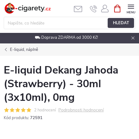
Přejít
NÁKUPNÍ
KOŠÍK
na
obsah
HLEDAT
⛟ Doprava ZDARMA od 3000 Kč!
E-liquid, náplně
E-liquid Dekang Jahoda
(Strawberry) - 30ml
(3x10ml), 0mg
Podrobnosti hodnocení
2 hodnocení
Kód produktu:
72591