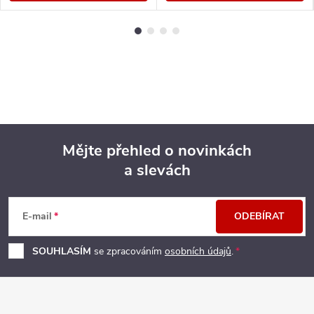
Mějte přehled o novinkách
a slevách
Z
á
E-mail
ODEBÍRAT
p
SOUHLASÍM
se zpracováním
osobních údajů
.
a