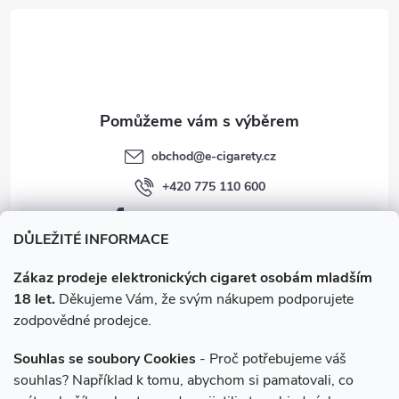
t
í
obchod
@
e-cigarety.cz
+420 775 110 600
facebook.com/e-cigarety.cz
DŮLEŽITÉ INFORMACE
Zákaz prodeje elektronických cigaret osobám mladším
18 let.
Děkujeme Vám, že svým nákupem podporujete
zodpovědné prodejce.
Souhlas se soubory Cookies
- Proč potřebujeme váš
souhlas? Například k tomu, abychom si pamatovali, co