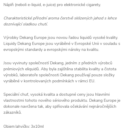
Náplň (neboli e-liquid, e-juice) pro elektronické cigarety.
Charakteristické přírodní aroma čerstvě sklizených jahod s lehce
doznívající sladkou chutí.
Výrobky Dekang Europe jsou novou řadou liquidů vysoké kvality.
Liquidy Dekang Europe jsou vyráběné v Evropské Unii v souladu s
evropskými standardy a evropskými nároky na kvalitu.
Jsou vyvinuty společností Dekang, jedním z předních výrobců
prémiových eliquidů. Aby byla zajištěna stabilita kvality a čistota
výrobků, laboratoře společnosti Dekang používají pouze složky
vyráběné v kontrolovaných podmínkách v rámci EU.
Speciální chuť, vysoká kvalita a dostupné ceny jsou hlavními
vlastnostmi tohoto nového sériového produktu. Dekang Europe je
dokonale navržena tak, aby splňovala očekávání nejnáročnějších
zákazníků.
Objem lahvičky: 3x10ml