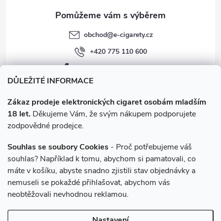
obchod
@
e-cigarety.cz
+420 775 110 600
facebook.com/e-cigarety.cz
DŮLEŽITÉ INFORMACE
Zákaz prodeje elektronických cigaret osobám mladším
18 let.
Děkujeme Vám, že svým nákupem podporujete
zodpovědné prodejce.
Souhlas se soubory Cookies
- Proč potřebujeme váš
souhlas? Například k tomu, abychom si pamatovali, co
máte v košíku, abyste snadno zjistili stav objednávky a
Instagram
nemuseli se pokaždé přihlašovat, abychom vás
neobtěžovali nevhodnou reklamou.
Copyright 2026
e-cigarety.cz
. Všechna práva vyhrazena.
Upravit
Nastavení