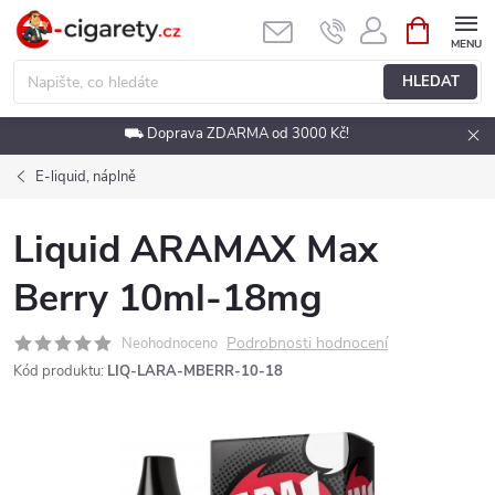
Přejít
NÁKUPNÍ
KOŠÍK
na
obsah
HLEDAT
⛟ Doprava ZDARMA od 3000 Kč!
E-liquid, náplně
Liquid ARAMAX Max
Berry 10ml-18mg
Podrobnosti hodnocení
Neohodnoceno
Kód produktu:
LIQ-LARA-MBERR-10-18