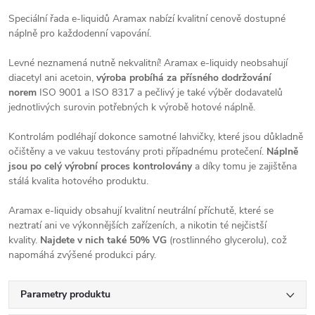
Speciální řada e-liquidů Aramax nabízí kvalitní cenově dostupné
náplně pro každodenní vapování.
Levné neznamená nutně nekvalitní! Aramax e-liquidy neobsahují
diacetyl ani acetoin,
výroba probíhá za přísného dodržování
norem
ISO 9001 a ISO 8317 a pečlivý je také výběr dodavatelů
jednotlivých surovin potřebných k výrobě hotové náplně.
Kontrolám podléhají dokonce samotné lahvičky, které jsou důkladně
očištěny a ve vakuu testovány proti případnému protečení.
Náplně
jsou po celý výrobní proces kontrolovány
a díky tomu je zajištěna
stálá kvalita hotového produktu.
Aramax e-liquidy obsahují kvalitní neutrální příchutě, které se
neztratí ani ve výkonnějších zařízeních, a nikotin té nejčistší
kvality.
Najdete v nich také 50% VG
(rostlinného glycerolu), což
napomáhá zvýšené produkci páry.
Parametry produktu