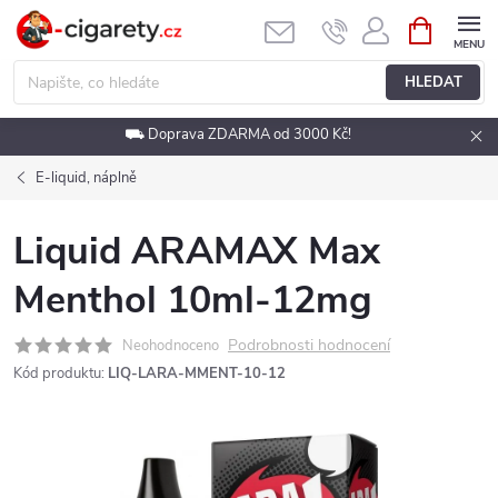
Přejít
NÁKUPNÍ
KOŠÍK
na
obsah
HLEDAT
⛟ Doprava ZDARMA od 3000 Kč!
E-liquid, náplně
Liquid ARAMAX Max
Menthol 10ml-12mg
Podrobnosti hodnocení
Neohodnoceno
Kód produktu:
LIQ-LARA-MMENT-10-12