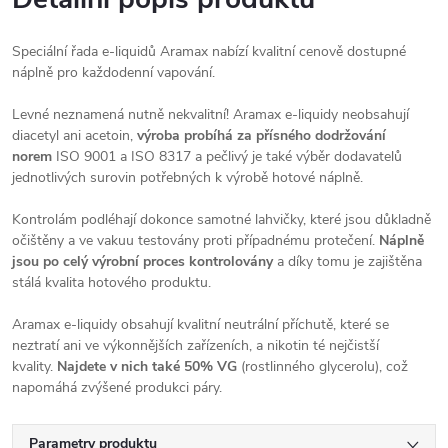
Speciální řada e-liquidů Aramax nabízí kvalitní cenově dostupné
náplně pro každodenní vapování.
Levné neznamená nutně nekvalitní! Aramax e-liquidy neobsahují
diacetyl ani acetoin,
výroba probíhá za přísného dodržování
norem
ISO 9001 a ISO 8317 a pečlivý je také výběr dodavatelů
jednotlivých surovin potřebných k výrobě hotové náplně.
Kontrolám podléhají dokonce samotné lahvičky, které jsou důkladně
očištěny a ve vakuu testovány proti případnému protečení.
Náplně
jsou po celý výrobní proces kontrolovány
a díky tomu je zajištěna
stálá kvalita hotového produktu.
Aramax e-liquidy obsahují kvalitní neutrální příchutě, které se
neztratí ani ve výkonnějších zařízeních, a nikotin té nejčistší
kvality.
Najdete v nich také 50% VG
(rostlinného glycerolu), což
napomáhá zvýšené produkci páry.
Parametry produktu