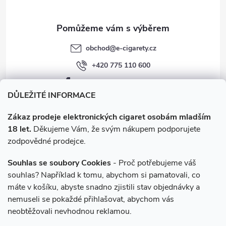
obchod
@
e-cigarety.cz
+420 775 110 600
facebook.com/e-cigarety.cz
DŮLEŽITÉ INFORMACE
Zákaz prodeje elektronických cigaret osobám mladším
18 let.
Děkujeme Vám, že svým nákupem podporujete
zodpovědné prodejce.
Souhlas se soubory Cookies
- Proč potřebujeme váš
souhlas? Například k tomu, abychom si pamatovali, co
máte v košíku, abyste snadno zjistili stav objednávky a
Instagram
nemuseli se pokaždé přihlašovat, abychom vás
neobtěžovali nevhodnou reklamou.