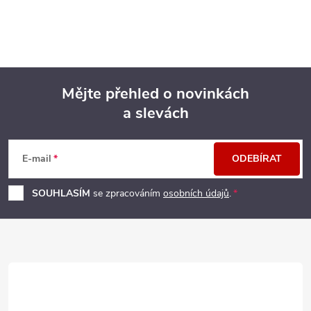
Mějte přehled o novinkách
a slevách
Z
á
E-mail
ODEBÍRAT
p
SOUHLASÍM
se zpracováním
osobních údajů
.
a
t
í