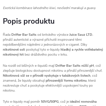
Exotická kombinace lahodného kiwi, nevšední marakuji a guavy.
Popis produktu
Řada
Drifter Bar Salts
od britského výrobce
Juice Sauz LTD.
přináší autentické a výrazné příchutě inspirované těmi
nejoblíbenějšími náplněmi z jednorázových e-cigaret. Díky
nikotinové soli
poskytují tyto e-liquidy
hladký a rychle vstřebatelný
nikotinový hit
bez dráždivého pocitu v krku.
Na rozdíl od běžných e-liquidů mají
Drifter Bar Salts nižší pH
, což
zlepšuje biologickou dostupnost nikotinu a přináší přirozenější chuť.
Nikotinová sůl se v přírodě vyskytuje v tabákových listech
, což
znamená, že liquidy obsahují
přirozenější formu nikotinu
, která
nezkresluje chuť a poskytuje efektivnější uspokojení touhy po
nikotinu.
Tyto e-liquidy mají poměr
50VG/50PG
, což je
ideální rovnováha