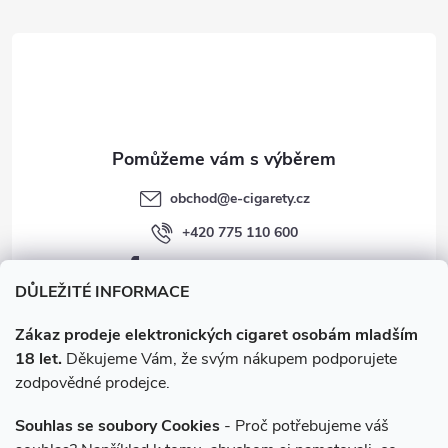
t
í
obchod
@
e-cigarety.cz
+420 775 110 600
facebook.com/e-cigarety.cz
DŮLEŽITÉ INFORMACE
Zákaz prodeje elektronických cigaret osobám mladším
18 let.
Děkujeme Vám, že svým nákupem podporujete
zodpovědné prodejce.
Souhlas se soubory Cookies
- Proč potřebujeme váš