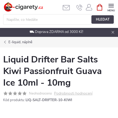
Přejít
NÁKUPNÍ
KOŠÍK
na
obsah
HLEDAT
⛟ Doprava ZDARMA od 3000 Kč!
E-liquid, náplně
Liquid Drifter Bar Salts
Kiwi Passionfruit Guava
Ice 10ml - 10mg
Podrobnosti hodnocení
Neohodnoceno
Kód produktu:
LIQ-SALT-DRIFTER-10-KIWI