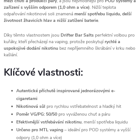
mezi chutí a produkcí páry
, a jsou nejvhodnější pro
POD systémy a
zařízení s vyšším odporem (1,0 ohm a více)
. Nižší teplota
odpařování nikotinové soli znamená
menší spotřebu liquidu, delší
životnost žhavicích hlav a nižší zatížení baterie
.
Díky těmto vlastnostem jsou
Drifter Bar Salts
perfektní volbou pro
kuřáky, kteří přecházejí na vaping, protože poskytují
rychlé a
uspokojivé dodání nikotinu
bez nepříjemného škrábání v krku nebo
kašlání.
Klíčové vlastnosti:
Autentické příchutě inspirované jednorázovými e-
cigaretami
Nikotinová sůl
pro rychlou vstřebatelnost a hladký hit
Poměr VG/PG: 50/50
pro vyváženou chuť a páru
Efektivnější vstřebávání nikotinu
, menší spotřeba liquidu
Určeno pro MTL vaping
– ideální pro POD systémy a vyšší
odpory (1,0 ohm a více)