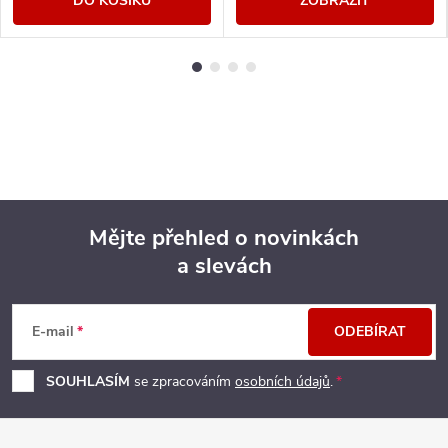
DO KOŠÍKU
ZOBRAZIT
Mějte přehled o novinkách
a slevách
Z
á
E-mail
ODEBÍRAT
p
SOUHLASÍM
se zpracováním
osobních údajů
.
a