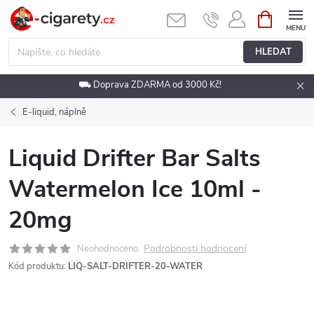
Přejít
NÁKUPNÍ
KOŠÍK
na
obsah
HLEDAT
⛟ Doprava ZDARMA od 3000 Kč!
E-liquid, náplně
Liquid Drifter Bar Salts
Watermelon Ice 10ml -
20mg
Podrobnosti hodnocení
Neohodnoceno
Kód produktu:
LIQ-SALT-DRIFTER-20-WATER