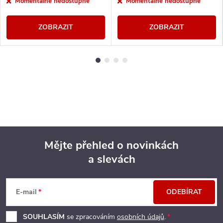
Momentálně nedostupné
Momentálně nedostupné
ZOBRAZIT
ZOBRAZIT
Mějte přehled o novinkách
a slevách
Z
á
E-mail
ODEBÍRAT
p
SOUHLASÍM
se zpracováním
osobních údajů
.