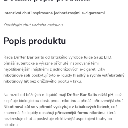
Intenzivní chuť inspirovaná jednorázovými e-cigaretami
Osvěžující chuť vodního melounu.
Popis produktu
Řada
Drifter Bar Salts
od britského výrobce
Juice Sauz LTD.
přináší autentické a výrazné příchutě inspirované těmi
nejoblíbenějšími náplněmi z jednorázových e-cigaret. Díky
nikotinové soli
poskytují tyto e-liquidy
hladký a rychle vstřebatelný
nikotinový hit
bez dráždivého pocitu v krku.
Na rozdíl od běžných e-liquidů mají
Drifter Bar Salts nižší pH
, což
zlepšuje biologickou dostupnost nikotinu a přináší přirozenější chuť.
Nikotinová sůl se v přírodě vyskytuje v tabákových listech
, což
znamená, že liquidy obsahují
přirozenější formu nikotinu
, která
nezkresluje chuť a poskytuje efektivnější uspokojení touhy po
nikotinu.