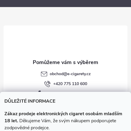
a
t
í
obchod
@
e-cigarety.cz
+420 775 110 600
facebook.com/e-cigarety.cz
DŮLEŽITÉ INFORMACE
Zákaz prodeje elektronických cigaret osobám mladším
18 let.
Děkujeme Vám, že svým nákupem podporujete
zodpovědné prodejce.