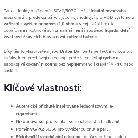
Tyto e-liquidy mají poměr
50VG/50PG
, což je
ideální rovnováha
mezi chutí a produkcí páry
, a jsou nejvhodnější pro
POD systémy a
zařízení s vyšším odporem (1,0 ohm a více)
. Nižší teplota
odpařování nikotinové soli znamená
menší spotřebu liquidu, delší
životnost žhavicích hlav a nižší zatížení baterie
.
Díky těmto vlastnostem jsou
Drifter Bar Salts
perfektní volbou pro
kuřáky, kteří přecházejí na vaping, protože poskytují
rychlé a
uspokojivé dodání nikotinu
bez nepříjemného škrábání v krku nebo
kašlání.
Klíčové vlastnosti:
Autentické příchutě inspirované jednorázovými e-
cigaretami
Nikotinová sůl
pro rychlou vstřebatelnost a hladký hit
Poměr VG/PG: 50/50
pro vyváženou chuť a páru
Efektivnější vstřebávání nikotinu
, menší spotřeba liquidu