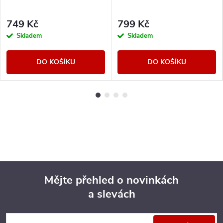
749 Kč
799 Kč
Skladem
Skladem
DO KOŠÍKU
DO KOŠÍKU
Mějte přehled o novinkách
a slevách
Z