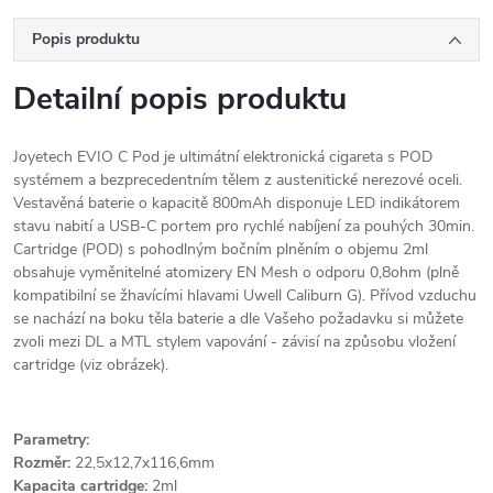
Popis produktu
Detailní popis produktu
Joyetech EVIO C Pod je ultimátní elektronická cigareta s POD
systémem a bezprecedentním tělem z austenitické nerezové oceli.
Vestavěná baterie o kapacitě 800mAh disponuje LED indikátorem
stavu nabití a USB-C portem pro rychlé nabíjení za pouhých 30min.
Cartridge (POD) s pohodlným bočním plněním o objemu 2ml
obsahuje vyměnitelné atomizery EN Mesh o odporu 0,8ohm (plně
kompatibilní se žhavícími hlavami Uwell Caliburn G). Přívod vzduchu
se nachází na boku těla baterie a dle Vašeho požadavku si můžete
zvoli mezi DL a MTL stylem vapování - závisí na způsobu vložení
cartridge (viz obrázek).
Parametry:
Rozměr:
22,5x12,7x116,6mm
Kapacita cartridge:
2ml