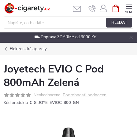
Přejít
NÁKUPNÍ
KOŠÍK
na
obsah
HLEDAT
⛟ Doprava ZDARMA od 3000 Kč!
Elektronické cigarety
Joyetech EVIO C Pod
800mAh Zelená
Podrobnosti hodnocení
Neohodnoceno
Kód produktu:
CIG-JOYE-EVIOC-800-GN