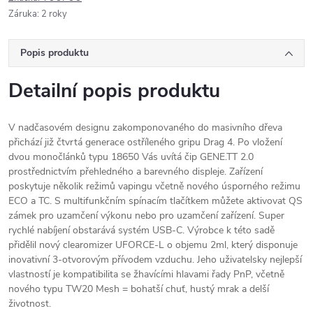
Záruka
:
2 roky
Popis produktu
Detailní popis produktu
V nadčasovém designu zakomponovaného do masivního dřeva
přichází již čtvrtá generace ostříleného gripu Drag 4. Po vložení
dvou monočlánků typu 18650 Vás uvítá čip GENE.TT 2.0
prostřednictvím přehledného a barevného displeje. Zařízení
poskytuje několik režimů vapingu včetně nového úsporného režimu
ECO a TC. S multifunkčním spínacím tlačítkem můžete aktivovat QS
zámek pro uzamčení výkonu nebo pro uzamčení zařízení. Super
rychlé nabíjení obstarává systém USB-C. Výrobce k této sadě
přidělil nový clearomizer UFORCE-L o objemu 2ml, který disponuje
inovativní 3-otvorovým přívodem vzduchu. Jeho uživatelsky nejlepší
vlastností je kompatibilita se žhavícími hlavami řady PnP, včetně
nového typu TW20 Mesh = bohatší chuť, hustý mrak a delší
životnost.