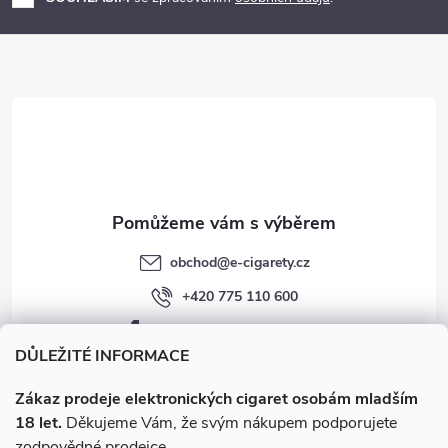
a
t
í
obchod
@
e-cigarety.cz
+420 775 110 600
facebook.com/e-cigarety.cz
DŮLEŽITÉ INFORMACE
Zákaz prodeje elektronických cigaret osobám mladším
18 let.
Děkujeme Vám, že svým nákupem podporujete
zodpovědné prodejce.