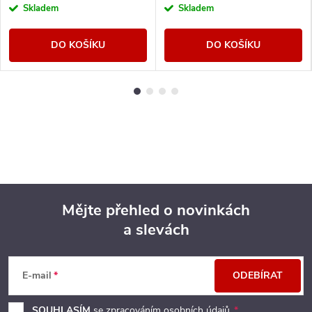
Skladem
Skladem
DO KOŠÍKU
DO KOŠÍKU
Mějte přehled o novinkách
a slevách
Z
á
E-mail
ODEBÍRAT
p
SOUHLASÍM
se zpracováním
osobních údajů
.