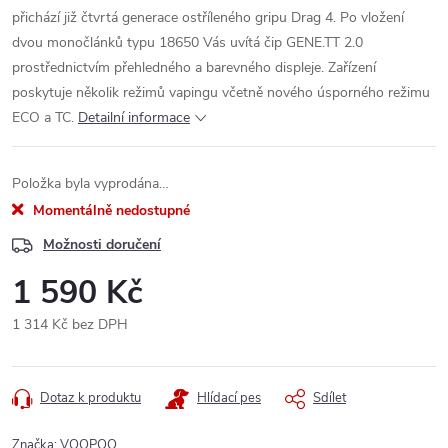
přichází již čtvrtá generace ostříleného gripu Drag 4. Po vložení
dvou monočlánků typu 18650 Vás uvítá čip GENE.TT 2.0
prostřednictvím přehledného a barevného displeje. Zařízení
poskytuje několik režimů vapingu včetně nového úsporného režimu
ECO a TC.
Detailní informace
Položka byla vyprodána…
Momentálně nedostupné
Možnosti doručení
1 590 Kč
1 314 Kč bez DPH
Měrná
cena:
Dotaz k produktu
Hlídací pes
Sdílet
Značka:
VOOPOO