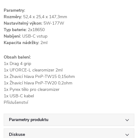
Parametry:
Rozměry:
52,4 x 25,4 x 147,3mm
Nastavitelný výkon:
5W-177W
Typ baterie:
2x18650
Nabíjení:
USB-C vstup
Kapacita nádržky:
2ml
Obsah balení:
1x Drag 4 grip
1x UFORCE-L clearomizer 2ml
1x Žhavicí hlava PnP-TW15 0,15ohm
1x Žhavicí hlava PnP-TW20 0,2ohm
1x Pyrex tělo pro clearomizer
1x USB-C kabel
Příslušenství
Parametry produktu
Diskuse