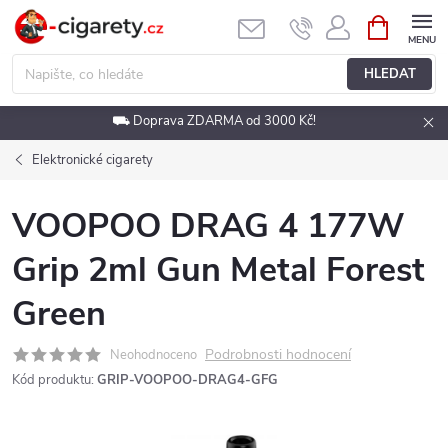
Přejít
NÁKUPNÍ
KOŠÍK
na
obsah
HLEDAT
⛟ Doprava ZDARMA od 3000 Kč!
Elektronické cigarety
VOOPOO DRAG 4 177W
Grip 2ml Gun Metal Forest
Green
Podrobnosti hodnocení
Neohodnoceno
Kód produktu:
GRIP-VOOPOO-DRAG4-GFG