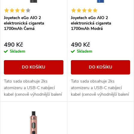
i
í
s
Joyetech eGo AIO 2
Joyetech eGo AIO 2
p
elektronická cigareta
elektronická cigareta
p
1700mAh Černá
1700mAh Modrá
r
r
490 Kč
490 Kč
o
Skladem
Skladem
o
d
DO KOŠÍKU
DO KOŠÍKU
d
u
Tato sada obsahuje 2ks
Tato sada obsahuje 2ks
u
atomizeru a USB-C nabíjecí
atomizeru a USB-C nabíjecí
k
kabel (cenově výhodnější balení
kabel (cenově výhodnější balení
k
oproti základní verzi). Ikona
oproti základní verzi). Ikona
elektronických cigaret All in
elektronických cigaret All in
t
One (AIO) od...
One (AIO) od...
t
ů