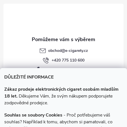
t
v
í
k
y
v
obchod
@
e-cigarety.cz
ý
+420 775 110 600
p
facebook.com/e-cigarety.cz
i
DŮLEŽITÉ INFORMACE
s
Zákaz prodeje elektronických cigaret osobám mladším
18 let.
Děkujeme Vám, že svým nákupem podporujete
u
zodpovědné prodejce.
Souhlas se soubory Cookies
- Proč potřebujeme váš
souhlas? Například k tomu, abychom si pamatovali, co