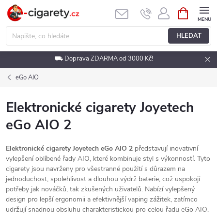
Přejít
NÁKUPNÍ
KOŠÍK
na
obsah
HLEDAT
⛟ Doprava ZDARMA od 3000 Kč!
eGo AIO
Elektronické cigarety Joyetech
eGo AIO 2
Elektronické cigarety Joyetech eGo AIO 2
představují inovativní
vylepšení oblíbené řady AIO, které kombinuje styl s výkonností. Tyto
cigarety jsou navrženy pro všestranné použití s důrazem na
jednoduchost, spolehlivost a dlouhou výdrž baterie, což uspokojí
potřeby jak nováčků, tak zkušených uživatelů. Nabízí vylepšený
design pro lepší ergonomii a efektivnější vaping zážitek, zatímco
udržují snadnou obsluhu charakteristickou pro celou řadu eGo AIO.