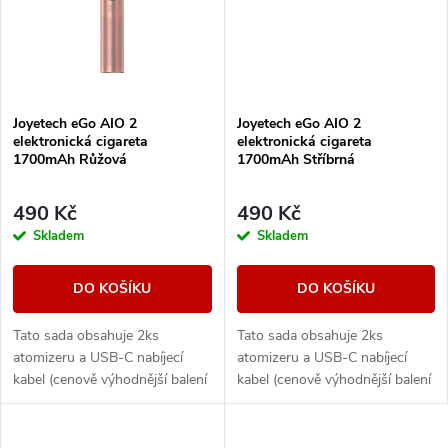
ů
Joyetech eGo AIO 2
Joyetech eGo AIO 2
elektronická cigareta
elektronická cigareta
1700mAh Růžová
1700mAh Stříbrná
490 Kč
490 Kč
Skladem
Skladem
DO KOŠÍKU
DO KOŠÍKU
Tato sada obsahuje 2ks
Tato sada obsahuje 2ks
atomizeru a USB-C nabíjecí
atomizeru a USB-C nabíjecí
kabel (cenově výhodnější balení
kabel (cenově výhodnější balení
oproti základní verzi). Ikona
oproti základní verzi). Ikona
elektronických cigaret All in
elektronických cigaret All in
One (AIO) od...
One (AIO) od...