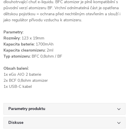
dlouhotrvající chuť e-liquidu. BFC atomizer je plně kompatibilní s
původní verzí atomizeru BF. Vrchní odnímatelná část je opatřena
dětskou pojistkou = ochrana před nechtěným otevřením a slouží i
jako regulátor přívodu vzduchu k atomizeru.
Parametry:
Rozměry:
123 x 19mm
Kapacita baterie:
1700mAh
Kapacita clearomizeru:
2ml
Typ atomizeru:
BFC 0,8ohm / BF
Obsah balení:
1x eGo AIO 2 baterie
2x BCF 0,8ohm atomizer
1x USB-C kabel
Parametry produktu
Diskuse