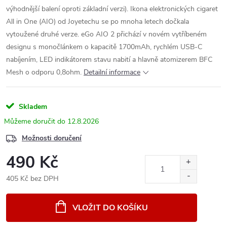
výhodnější balení oproti základní verzi). Ikona elektronických cigaret
All in One (AIO) od Joyetechu se po mnoha letech dočkala
vytoužené druhé verze. eGo AIO 2 přichází v novém vytříbeném
designu s monočlánkem o kapacitě 1700mAh, rychlém USB-C
nabíjením, LED indikátorem stavu nabití a hlavně atomizerem BFC
Mesh o odporu 0,8ohm.
Detailní informace
Skladem
12.8.2026
Možnosti doručení
490 Kč
405 Kč bez DPH
Měrná
cena:
VLOŽIT DO KOŠÍKU