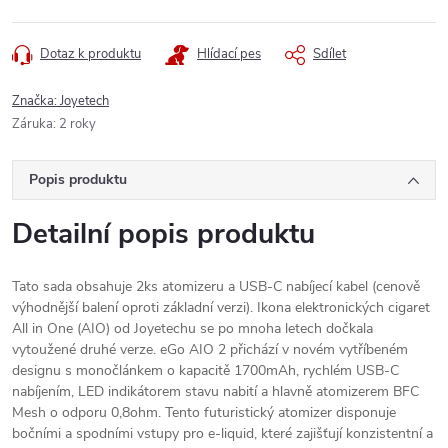
Dotaz k produktu
Hlídací pes
Sdílet
Značka:
Joyetech
Záruka
:
2 roky
Popis produktu
Detailní popis produktu
Tato sada obsahuje 2ks atomizeru a USB-C nabíjecí kabel (cenově
výhodnější balení oproti základní verzi). Ikona elektronických cigaret
All in One (AIO) od Joyetechu se po mnoha letech dočkala
vytoužené druhé verze. eGo AIO 2 přichází v novém vytříbeném
designu s monočlánkem o kapacitě 1700mAh, rychlém USB-C
nabíjením, LED indikátorem stavu nabití a hlavně atomizerem BFC
Mesh o odporu 0,8ohm. Tento futuristický atomizer disponuje
bočními a spodními vstupy pro e-liquid, které zajišťují konzistentní a