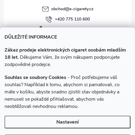
obchod
@
e-cigarety.cz
+420 775 110 600
facebook.com/e-cigarety.cz
DŮLEŽITÉ INFORMACE
Zákaz prodeje elektronických cigaret osobám mladším
18 let.
Děkujeme Vám, že svým nákupem podporujete
zodpovědné prodejce.
Souhlas se soubory Cookies
- Proč potřebujeme váš
souhlas? Například k tomu, abychom si pamatovali, co
máte v košíku, abyste snadno zjistili stav objednávky a
Instagram
nemuseli se pokaždé přihlašovat, abychom vás
neobtěžovali nevhodnou reklamou.
Copyright 2026
e-cigarety.cz
. Všechna práva vyhrazena.
Upravit
Nastavení
nastavení cookies