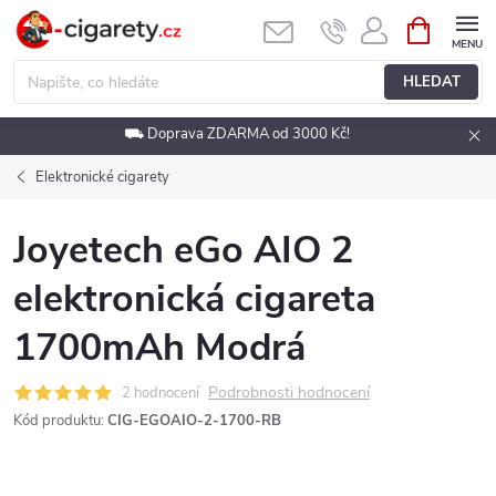
Přejít
NÁKUPNÍ
KOŠÍK
na
obsah
HLEDAT
⛟ Doprava ZDARMA od 3000 Kč!
Elektronické cigarety
Joyetech eGo AIO 2
elektronická cigareta
1700mAh Modrá
Podrobnosti hodnocení
2 hodnocení
Kód produktu:
CIG-EGOAIO-2-1700-RB