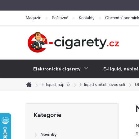
Přejít
na
Magazín
Poštovné
Kontakty
Obchodní podmín
obsah
Elektronické cigarety
E-liquid, náplně
E-liquid, náplně
E-liquid s nikotinovou solí
D
Domů
P
Přeskočit
Kategorie
kategorie
o
N
n
Novinky