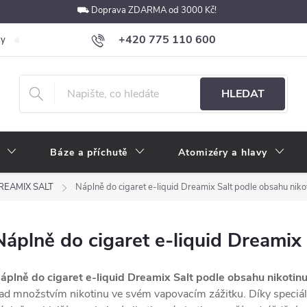
⛟ Doprava ZDARMA od 3000 Kč!
+420 775 110 600
ky
Podmínky ochrany osobních údajů
Velkoobchod
Pokyny k p
obchod@e-cigarety.cz
HLEDAT
Báze a příchutě
Atomizéry a hlavy
REAMIX SALT
Náplně do cigaret e-liquid Dreamix Salt podle obsahu niko
Náplně do cigaret e-liquid Dreamix
áplně do cigaret e-liquid Dreamix Salt podle obsahu nikotin
ad množstvím nikotinu ve svém vapovacím zážitku. Díky speciáln