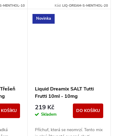
tracené
pomocníkem při obnově ztracené
S-MENTHOL-10
Kód:
LIQ-DREAM-S-MENTHOL-20
hárky
chuti. Oživte chuťové pohárky
vlnou...
Novinka
 Třešeň
Liquid Dreamix SALT Tutti
0mg
Frutti 10ml - 10mg
219 Kč
 KOŠÍKU
DO KOŠÍKU
Skladem
ladká
Příchuť, která se neomrzí. Tento mix