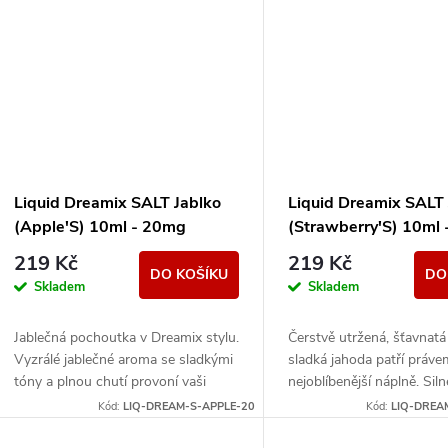
ů
t
ů
Liquid Dreamix SALT Jablko
Liquid Dreamix SALT
(Apple'S) 10ml - 20mg
(Strawberry'S) 10ml
219 Kč
219 Kč
DO KOŠÍKU
DO
Skladem
Skladem
Jablečná pochoutka v Dreamix stylu.
Čerstvě utržená, šťavnatá
Vyzrálé jablečné aroma se sladkými
sladká jahoda patří práv
tóny a plnou chutí provoní vaši
nejoblíbenější náplně. Sil
každodenní rutinu.
tóny zanechávají dlouhou
Kód:
LIQ-DREAM-S-APPLE-20
Kód:
LIQ-DREA
příjemnou dochuť.