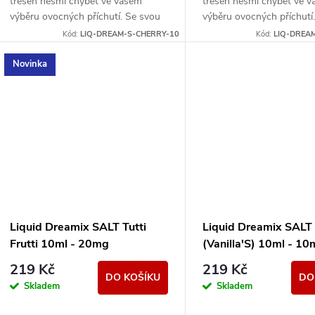
třešeň nesmí chybět ve vašem
třešeň nesmí chybět ve 
výběru ovocných příchutí. Se svou
výběru ovocných příchutí
věrnou chutí se snadno stane vaší
věrnou chutí se snadno s
Kód:
LIQ-DREAM-S-CHERRY-10
Kód:
LIQ-DREA
oblíbenou.
oblíbenou.
Novinka
Liquid Dreamix SALT Tutti
Liquid Dreamix SALT 
Frutti 10ml - 20mg
(Vanilla'S) 10ml - 1
219 Kč
219 Kč
DO KOŠÍKU
DO
Skladem
Skladem