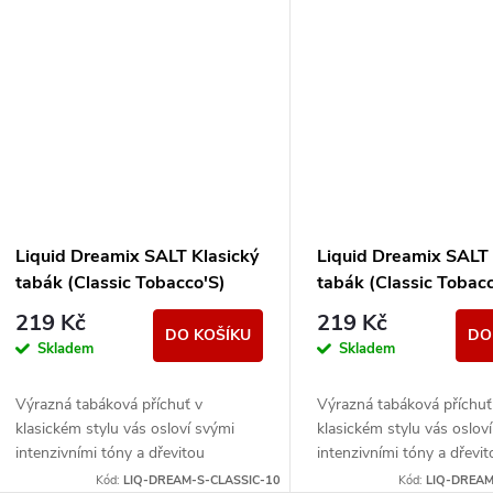
Liquid Dreamix SALT Klasický
Liquid Dreamix SALT 
tabák (Classic Tobacco'S)
tabák (Classic Tobac
10ml - 10mg
10ml - 20mg
219 Kč
219 Kč
DO KOŠÍKU
DO
Skladem
Skladem
Výrazná tabáková příchuť v
Výrazná tabáková příchuť
klasickém stylu vás osloví svými
klasickém stylu vás oslov
intenzivními tóny a dřevitou
intenzivními tóny a dřevi
dochutí.
dochutí.
Kód:
LIQ-DREAM-S-CLASSIC-10
Kód:
LIQ-DREAM