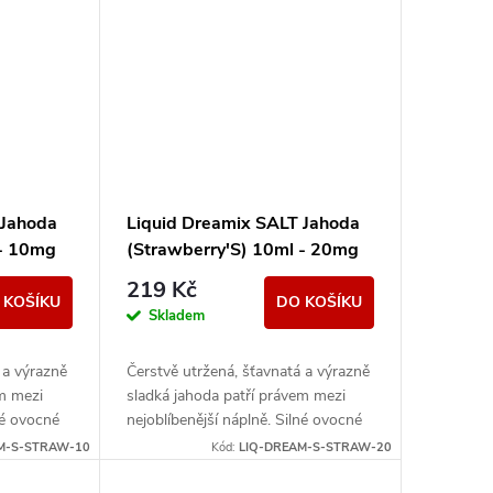
 Jahoda
Liquid Dreamix SALT Jahoda
 - 10mg
(Strawberry'S) 10ml - 20mg
219 Kč
 KOŠÍKU
DO KOŠÍKU
Skladem
 a výrazně
Čerstvě utržená, šťavnatá a výrazně
em mezi
sladká jahoda patří právem mezi
né ovocné
nejoblíbenější náplně. Silné ovocné
 a
tóny zanechávají dlouhou a
M-S-STRAW-10
Kód:
LIQ-DREAM-S-STRAW-20
příjemnou dochuť.