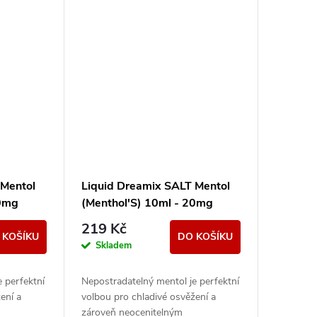
vynikající náplni.
 Mentol
Liquid Dreamix SALT Mentol
10mg
(Menthol'S) 10ml - 20mg
219 Kč
 KOŠÍKU
DO KOŠÍKU
Skladem
 perfektní
Nepostradatelný mentol je perfektní
ení a
volbou pro chladivé osvěžení a
zároveň neocenitelným