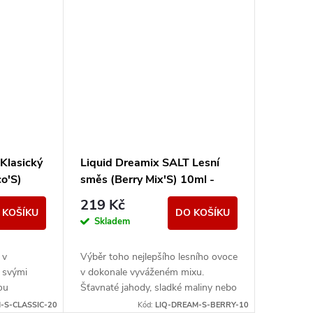
Klasický
Liquid Dreamix SALT Lesní
co'S)
směs (Berry Mix'S) 10ml -
10mg
219 Kč
 KOŠÍKU
DO KOŠÍKU
Skladem
 v
Výběr toho nejlepšího lesního ovoce
í svými
v dokonale vyváženém mixu.
tou
Šťavnaté jahody, sladké maliny nebo
vyzrálé borůvky, to vše v jedné
-S-CLASSIC-20
Kód:
LIQ-DREAM-S-BERRY-10