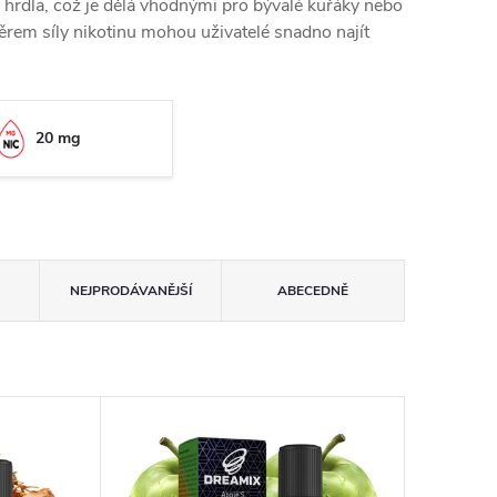
 hrdla, což je dělá vhodnými pro bývalé kuřáky nebo
ýběrem síly nikotinu mohou uživatelé snadno najít
20 mg
NEJPRODÁVANĚJŠÍ
ABECEDNĚ