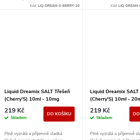
vyzrálé borůvky, to vše v jedné
pomocníkem při obnově z
Kód:
LIQ-DREAM-S-BERRY-20
Kód:
LIQ-DREAM-
vynikající náplni.
chuti. Oživte chuťové po
vlnou...
Liquid Dreamix SALT Třešeň
Liquid Dreamix SALT
(Cherry'S) 10ml - 10mg
(Cherry'S) 10ml - 2
219 Kč
219 Kč
DO KOŠÍKU
DO
Skladem
Skladem
Plně vyzrálá a příjemně sladká
Plně vyzrálá a příjemně s