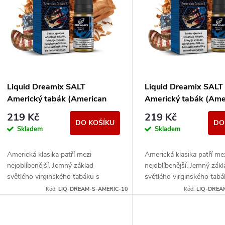
n
p
p
s
r
p
Liquid Dreamix SALT
Liquid Dreamix SALT
o
Americký tabák (American
Americký tabák (Ame
r
Dream'S) 10ml - 10mg
Dream'S) 10ml - 20
219 Kč
219 Kč
d
DO KOŠÍKU
DO
Skladem
Skladem
o
u
Americká klasika patří mezi
Americká klasika patří me
d
nejoblíbenější. Jemný základ
nejoblíbenější. Jemný zák
k
světlého virginského tabáku s
světlého virginského tabá
u
sebou nese nenápadné lehce
sebou nese nenápadné le
Kód:
LIQ-DREAM-S-AMERIC-10
Kód:
LIQ-DREA
t
nasládlé tóny. Výborná příchuť pro...
nasládlé tóny. Výborná pří
k