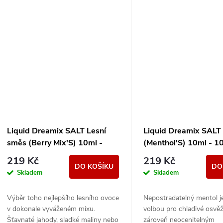
Liquid Dreamix SALT Lesní
Liquid Dreamix SALT
směs (Berry Mix'S) 10ml -
(Menthol'S) 10ml - 
20mg
219 Kč
219 Kč
DO KOŠÍKU
DO
Skladem
Skladem
Výběr toho nejlepšího lesního ovoce
Nepostradatelný mentol je
v dokonale vyváženém mixu.
volbou pro chladivé osvěž
Šťavnaté jahody, sladké maliny nebo
zároveň neocenitelným