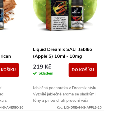
Liquid Dreamix SALT Jablko
rican
(Apple'S) 10ml - 10mg
mg
219 Kč
 KOŠÍKU
DO KOŠÍKU
Skladem
zi
Jablečná pochoutka v Dreamix stylu.
lad
Vyzrálé jablečné aroma se sladkými
ku s
tóny a plnou chutí provoní vaši
hce
každodenní rutinu.
M-S-AMERIC-20
Kód:
LIQ-DREAM-S-APPLE-10
chuť pro...