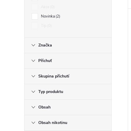
Akce
0
Novinka
2
Tip
0
Značka
Příchuť
Skupina příchutí
Typ produktu
Obsah
Obsah nikotinu