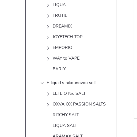
n
LIQUA
í
e
FRUTIE
i
DREAMIX
l
JOYETECH TOP
EMPORIO
WAY to VAPE
BARLY
E-liquid s nikotinovou solí
ELFLIQ Nic SALT
OXVA OX PASSION SALTS
RITCHY SALT
LIQUA SALT
ARAMAX SALT