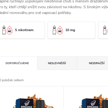
áplně rychlejší uspokojení nikotinové chuti s menším drážděním
ro ty, kteří chtějí snížit svou závislost na nikotinu. S širokým v
deální rovnováhu pro své vapovací potřeby.
S nikotinem
10 mg
Ř
DOPORUČUJEME
NEJLEVNĚJŠÍ
NEJDRAŽŠÍ
a
0
položek celkem
z
V
e
ý