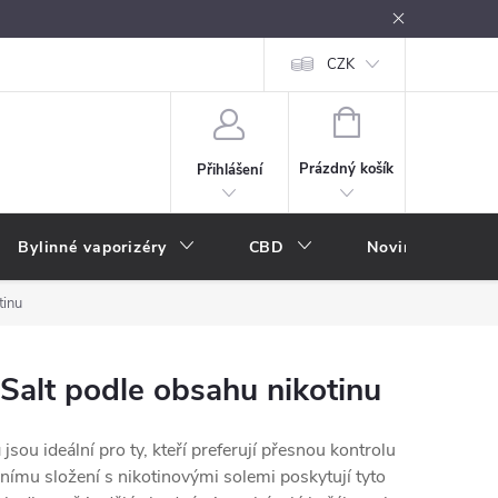
oužívání
Návody k použití
Vše o e-kouření
CZK
Nákupní rádce
NÁKUPNÍ
KOŠÍK
Prázdný košík
Přihlášení
Bylinné vaporizéry
CBD
Novinky
A
tinu
 Salt podle obsahu nikotinu
u
jsou ideální pro ty, kteří preferují přesnou kontrolu
ímu složení s nikotinovými solemi poskytují tyto