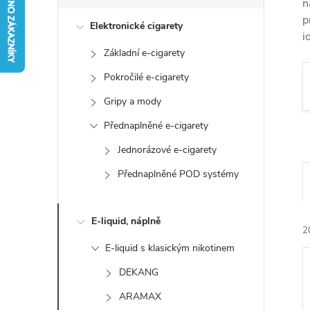
s
n
p
Elektronické cigarety
t
i
Základní e-cigarety
r
Pokročilé e-cigarety
a
Gripy a mody
Přednaplněné e-cigarety
n
Jednorázové e-cigarety
n
Přednaplněné POD systémy
í
E-liquid, náplně
2
p
E-liquid s klasickým nikotinem
a
DEKANG
ARAMAX