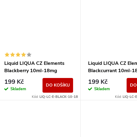
Liquid LIQUA CZ Elements
Liquid LIQUA CZ Ele
Blackberry 10ml-18mg
Blackcurrant 10ml-
(ostružina)
(černý rybíz)
199 Kč
199 Kč
DO KOŠÍKU
DO
Skladem
Skladem
Kód:
LIQ-LC-E-BLACK-10-18
Kód:
LIQ-LC-