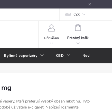
oužívání
Návody k použití
Vše o e-kouření
CZK
Nákupní rádce
NÁKUPNÍ
KOŠÍK
Prázdný košík
Přihlášení
Bylinné vaporizéry
CBD
Novinky
A
8 mg
vapery, kteří preferují vysoký obsah nikotinu. Tyto
hodobé uživatele e-cigaret. Nabízejí rozmanité