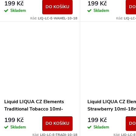
199 Kč
199 Kč
DO KOŠÍKU
DO
Skladem
Skladem
Kód:
LIQ-LC-E-WAMEL-10-18
Kód:
LIQ-LC
Liquid LIQUA CZ Elements
Liquid LIQUA CZ Ele
Traditional Tobacco 10ml-
Strawberry 10ml-18
18mg (Tradiční tabák)
(Jahoda)
199 Kč
199 Kč
DO KOŠÍKU
DO
Skladem
Skladem
Kód:
LIQ-LC-E-TRADI-10-18
Kód:
LIQ-LC-