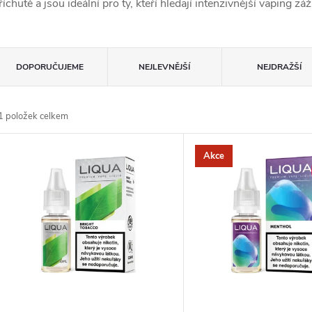
říchutě a jsou ideální pro ty, kteří hledají intenzivnější vaping záž
Ř
DOPORUČUJEME
NEJLEVNĚJŠÍ
NEJDRAŽŠÍ
a
1
položek celkem
z
V
Akce
e
ý
n
p
p
s
r