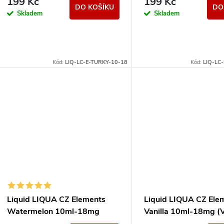
199 Kč
199 Kč
DO KOŠÍKU
DO
Skladem
Skladem
Kód:
LIQ-LC-E-TURKY-10-18
Kód:
LIQ-LC
Liquid LIQUA CZ Elements
Liquid LIQUA CZ Ele
Watermelon 10ml-18mg
Vanilla 10ml-18mg (V
(Vodní meloun)