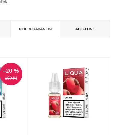
itek.
NEJPRODÁVANĚJŠÍ
ABECEDNĚ
–20 %
199 Kč