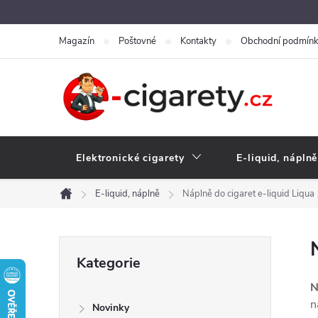
Přejít
na
Magazín
Poštovné
Kontakty
Obchodní podmín
obsah
Elektronické cigarety
E-liquid, náplně
E-liquid, náplně
Náplně do cigaret e-liquid Liqu
Domů
P
Přeskočit
Kategorie
kategorie
o
N
n
Novinky