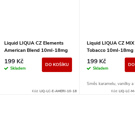
Liquid LIQUA CZ Elements
Liquid LIQUA CZ MIX
American Blend 10ml-18mg
Tobacco 10ml-18mg
(Americký míchaný tabák)
199 Kč
199 Kč
DO KOŠÍKU
DO
Skladem
Skladem
Směs karamelu, vanilky a
Kód:
LIQ-LC-E-AMERI-10-18
Kód:
LIQ-LC-
O
v