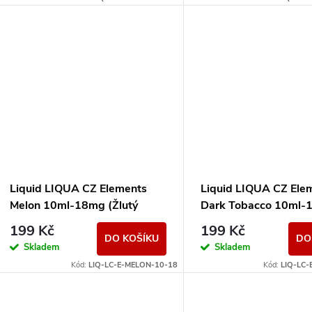
Liquid LIQUA CZ Elements
Liquid LIQUA CZ Ele
Melon 10ml-18mg (Žlutý
Dark Tobacco 10ml-
meloun)
(Silný tabák)
199 Kč
199 Kč
DO KOŠÍKU
DO
Skladem
Skladem
Kód:
LIQ-LC-E-MELON-10-18
Kód:
LIQ-LC-