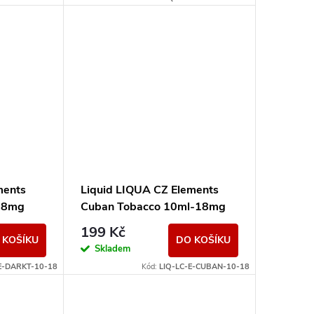
ments
Liquid LIQUA CZ Elements
18mg
Cuban Tobacco 10ml-18mg
(Kubánský doutník)
199 Kč
 KOŠÍKU
DO KOŠÍKU
Skladem
E-DARKT-10-18
Kód:
LIQ-LC-E-CUBAN-10-18