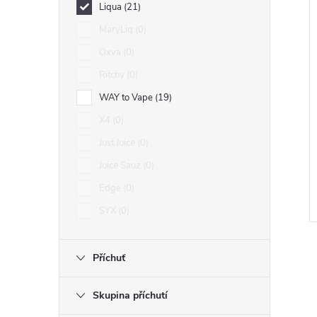
Liqua
21
MaryLiq
0
Oxva
0
Ritchy
0
WAY to Vape
19
X4
0
Just Juice
0
Juice Sauz
0
Edge
0
SYX
0
Příchuť
Skupina příchutí