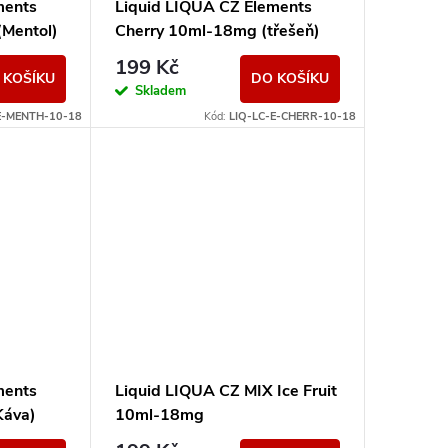
ments
Liquid LIQUA CZ Elements
Mentol)
Cherry 10ml-18mg (třešeň)
199 Kč
 KOŠÍKU
DO KOŠÍKU
Skladem
E-MENTH-10-18
Kód:
LIQ-LC-E-CHERR-10-18
ments
Liquid LIQUA CZ MIX Ice Fruit
Káva)
10ml-18mg