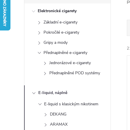
s
p
Elektronické cigarety
t
Základní e-cigarety
r
Pokročilé e-cigarety
a
Gripy a mody
2
Přednaplněné e-cigarety
n
Jednorázové e-cigarety
n
Přednaplněné POD systémy
í
E-liquid, náplně
í
p
i
E-liquid s klasickým nikotinem
a
DEKANG
ARAMAX