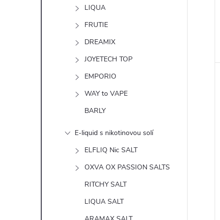
n
LIQUA
e
FRUTIE
DREAMIX
l
JOYETECH TOP
EMPORIO
WAY to VAPE
BARLY
E-liquid s nikotinovou solí
ELFLIQ Nic SALT
OXVA OX PASSION SALTS
RITCHY SALT
LIQUA SALT
ARAMAX SALT