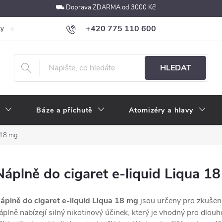
⛟ Doprava ZDARMA od 3000 Kč!
+420 775 110 600
ky
Podmínky ochrany osobních údajů
Velkoobchod
Pokyny k p
obchod@e-cigarety.cz
HLEDAT
Báze a příchutě
Atomizéry a hlavy
a 18 mg
Náplně do cigaret e-liquid Liqua 1
áplně do cigaret e-liquid Liqua 18 mg
jsou určeny pro zkušené 
áplně nabízejí silný nikotinový účinek, který je vhodný pro dlou