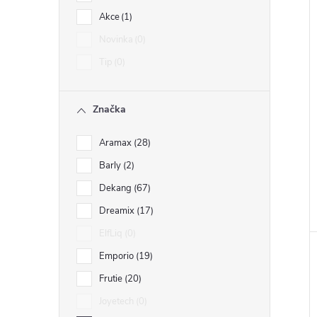
Akce
1
Novinka
0
Tip
0
Značka
Aramax
28
Barly
2
Dekang
67
Dreamix
17
ElfLiq
0
Emporio
19
Frutie
20
Joyetech
0