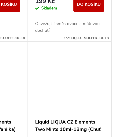
199 Kč
 KOŠÍKU
DO KOŠÍKU
Skladem
Osvěžující směs ovoce s mátovou
dochutí
-E-COFFE-10-18
Kód:
LIQ-LC-M-ICEFR-10-18
ments
Liquid LIQUA CZ Elements
anilka)
Two Mints 10ml-18mg (Chuť
máty a mentolu)