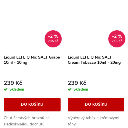
–2 %
–2 %
245 Kč
245 Kč
Liquid ELFLIQ Nic SALT Grape
Liquid ELFLIQ Nic SALT
10ml - 10mg
Cream Tobacco 10ml - 20mg
239 Kč
239 Kč
Skladem
Skladem
DO KOŠÍKU
DO KOŠÍKU
Chuť čerstvých hroznů se
Výběrový tabák s krémovými
sladkokyselou dochutí.
tóny.