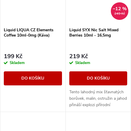
–12 %
249 Kč
Liquid LIQUA CZ Elements
Liquid SYX Nic Salt Mixed
Coffee 10ml-0mg (Káva)
Berries 10ml - 16,5mg
199 Kč
219 Kč
Skladem
Skladem
DO KOŠÍKU
DO KOŠÍKU
Tento lahodný mix šťavnatých
borůvek, malin, ostružin a jahod
přináší explozi přírodní
sladkosti a svěžesti v každém
potahu.