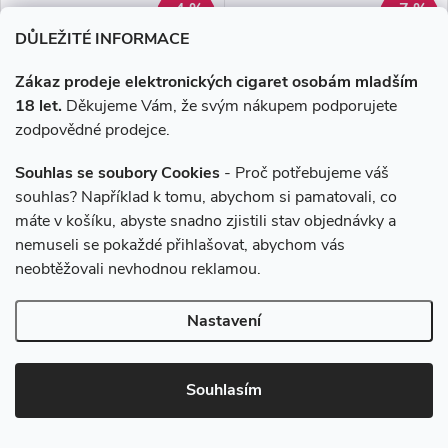
–4 %
–7 %
249 Kč
735 Kč
DŮLEŽITÉ INFORMACE
Zákaz prodeje elektronických cigaret osobám mladším
Liquid EDGE LIQ Nic Salt
Liquid ELFLIQ Nic SALT
Apple Peach 10ml - 15mg
Strawberry Ice 30ml (3x10ml)
18 let.
Děkujeme Vám, že svým nákupem podporujete
- 20mg
zodpovědné prodejce.
239 Kč
679 Kč
Souhlas se soubory Cookies
- Proč potřebujeme váš
Skladem
Skladem
souhlas? Například k tomu, abychom si pamatovali, co
máte v košíku, abyste snadno zjistili stav objednávky a
nemuseli se pokaždé přihlašovat, abychom vás
DO KOŠÍKU
DO KOŠÍKU
neobtěžovali nevhodnou reklamou.
Svěží chuť jablka se dokonale
Pěkně vychlazené, sladké a
doplňuje s hebkou sladkostí
voňavé jahody.
Nastavení
broskve a nabízí lehký,
harmonický ovocný zážitek.
Souhlasím