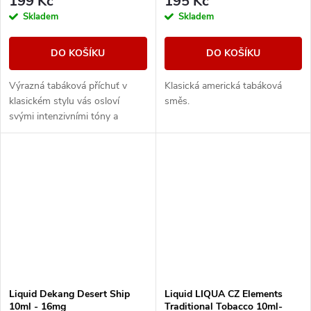
199 Kč
195 Kč
Skladem
Skladem
DO KOŠÍKU
DO KOŠÍKU
Výrazná tabáková příchuť v
Klasická americká tabáková
klasickém stylu vás osloví
směs.
svými intenzivními tóny a
dřevitou dochutí.
Liquid Dekang Desert Ship
Liquid LIQUA CZ Elements
10ml - 16mg
Traditional Tobacco 10ml-