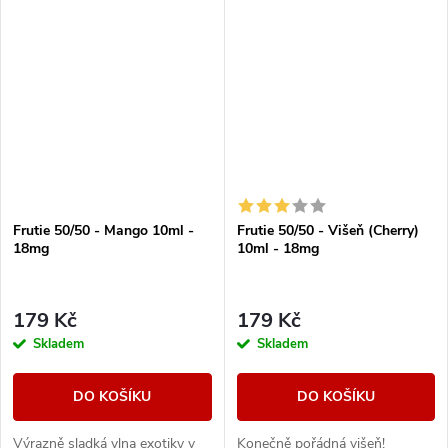
závěr, který vytváří
se jí nabažit.
harmonický...
Frutie 50/50 - Mango 10ml -
Frutie 50/50 - Višeň (Cherry)
18mg
10ml - 18mg
179 Kč
179 Kč
Skladem
Skladem
DO KOŠÍKU
DO KOŠÍKU
Výrazně sladká vlna exotiky v
Konečně pořádná višeň!