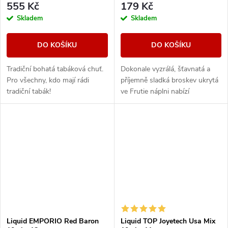
555 Kč
179 Kč
Skladem
Skladem
DO KOŠÍKU
DO KOŠÍKU
Tradiční bohatá tabáková chuť.
Dokonale vyzrálá, šťavnatá a
Pro všechny, kdo mají rádi
příjemně sladká broskev ukrytá
tradiční tabák!
ve Frutie náplni nabízí
autentickou ovocnou příchuť.
Intenzivní a výrazná broskev s
plnou chutí...
Liquid EMPORIO Red Baron
Liquid TOP Joyetech Usa Mix