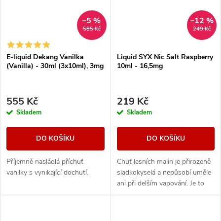
–5 %
–12 %
585 Kč
249 Kč
E-liquid Dekang Vanilka
Liquid SYX Nic Salt Raspberry
(Vanilla) - 30ml (3x10ml), 3mg
10ml - 16,5mg
555 Kč
219 Kč
Skladem
Skladem
DO KOŠÍKU
DO KOŠÍKU
Příjemně nasládlá příchuť
Chuť lesních malin je přirozeně
vanilky s vynikající dochutí.
sladkokyselá a nepůsobí uměle
ani při delším vapování. Je to
ten typ e-liquidu, který tě
neunaví a klidně ho zvládneš...