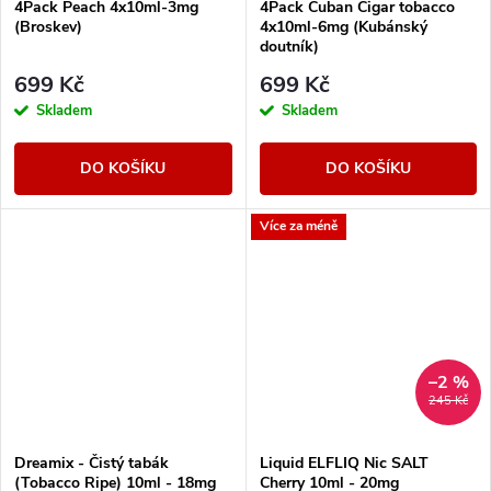
4Pack Peach 4x10ml-3mg
4Pack Cuban Cigar tobacco
(Broskev)
4x10ml-6mg (Kubánský
doutník)
699 Kč
699 Kč
Skladem
Skladem
DO KOŠÍKU
DO KOŠÍKU
Více za méně
–2 %
245 Kč
Dreamix - Čistý tabák
Liquid ELFLIQ Nic SALT
(Tobacco Ripe) 10ml - 18mg
Cherry 10ml - 20mg