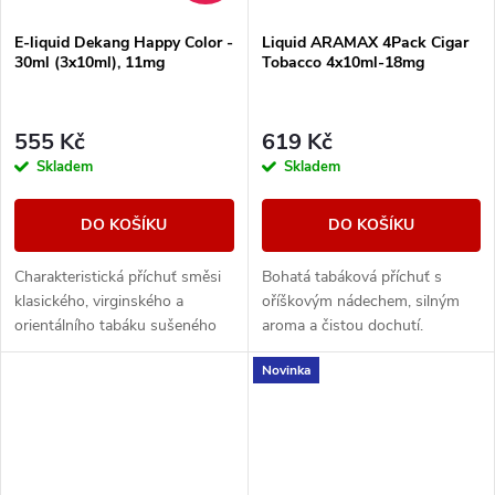
E-liquid Dekang Happy Color -
Liquid ARAMAX 4Pack Cigar
30ml (3x10ml), 11mg
Tobacco 4x10ml-18mg
555 Kč
619 Kč
Skladem
Skladem
DO KOŠÍKU
DO KOŠÍKU
Charakteristická příchuť směsi
Bohatá tabáková příchuť s
klasického, virginského a
oříškovým nádechem, silným
orientálního tabáku sušeného
aroma a čistou dochutí.
žárem slunce.
Novinka