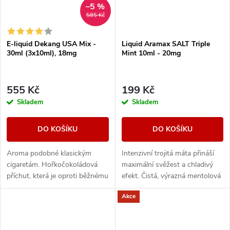
–5 %
585 Kč
E-liquid Dekang USA Mix -
Liquid Aramax SALT Triple
30ml (3x10ml), 18mg
Mint 10ml - 20mg
555 Kč
199 Kč
Skladem
Skladem
DO KOŠÍKU
DO KOŠÍKU
Aroma podobné klasickým
Intenzivní trojitá máta přináší
cigaretám. Hořkočokoládová
maximální svěžest a chladivý
příchut, která je oproti běžnému
efekt. Čistá, výrazná mentolová
tabáku jemnější a nasládlejší. Z
chuť pro milovníky silného
Akce
nabídky e-liquidů je tato
osvěžení.
značka...