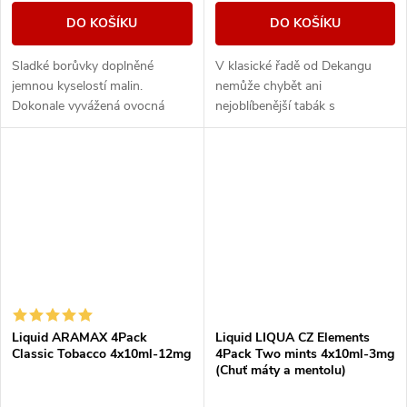
DO KOŠÍKU
DO KOŠÍKU
Sladké borůvky doplněné
V klasické řadě od Dekangu
jemnou kyselostí malin.
nemůže chybět ani
Dokonale vyvážená ovocná
nejoblíbenější tabák s
směs, která kombinuje sladké i
legendárním velbloudem.
svěží tóny.
Liquid ARAMAX 4Pack
Liquid LIQUA CZ Elements
Classic Tobacco 4x10ml-12mg
4Pack Two mints 4x10ml-3mg
(Chuť máty a mentolu)