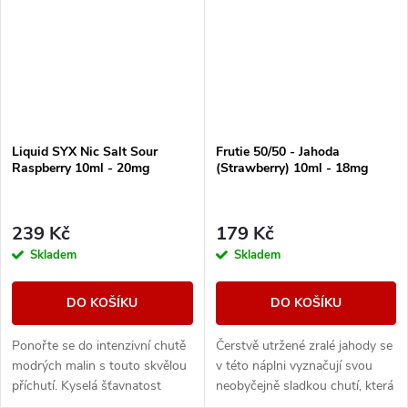
Liquid SYX Nic Salt Sour
Frutie 50/50 - Jahoda
Raspberry 10ml - 20mg
(Strawberry) 10ml - 18mg
239 Kč
179 Kč
Skladem
Skladem
DO KOŠÍKU
DO KOŠÍKU
Ponořte se do intenzivní chutě
Čerstvě utržené zralé jahody se
modrých malin s touto skvělou
v této náplni vyznačují svou
příchutí. Kyselá šťavnatost
neobyčejně sladkou chutí, která
malin zde zdůrazňuje chladivý
vás nadchne a nebudete moci