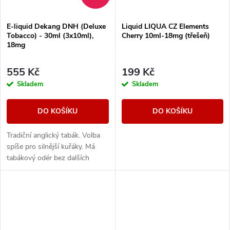
E-liquid Dekang DNH (Deluxe
Liquid LIQUA CZ Elements
Tobacco) - 30ml (3x10ml),
Cherry 10ml-18mg (třešeň)
18mg
555 Kč
199 Kč
Skladem
Skladem
DO KOŠÍKU
DO KOŠÍKU
Tradiční anglický tabák. Volba
spíše pro silnější kuřáky. Má
tabákový odér bez dalších
aromatických prvků.