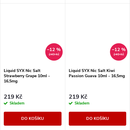
sebou nese nenápadné lehce
kombinaci, která přináší
nasládlé tóny. Výborná příchuť
neodolatelné osvěžení a
pro...
výrazné tóny v každém
potahu....
–12 %
–12 %
249 Kč
249 Kč
Liquid SYX Nic Salt
Liquid SYX Nic Salt Kiwi
Strawberry Grape 10ml -
Passion Guava 10ml - 16,5mg
16,5mg
219 Kč
219 Kč
Skladem
Skladem
DO KOŠÍKU
DO KOŠÍKU