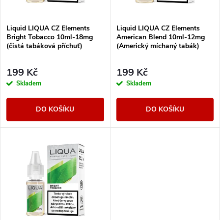
í
s
Liquid LIQUA CZ Elements
Liquid LIQUA CZ Elements
p
Bright Tobacco 10ml-18mg
American Blend 10ml-12mg
p
(čistá tabáková příchuť)
(Americký míchaný tabák)
r
r
199 Kč
199 Kč
o
Skladem
Skladem
o
d
DO KOŠÍKU
DO KOŠÍKU
d
u
u
k
k
t
t
ů