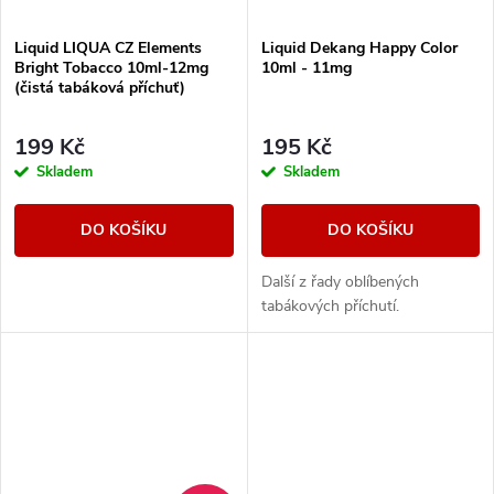
ů
Liquid LIQUA CZ Elements
Liquid Dekang Happy Color
Bright Tobacco 10ml-12mg
10ml - 11mg
(čistá tabáková příchuť)
199 Kč
195 Kč
Skladem
Skladem
DO KOŠÍKU
DO KOŠÍKU
Další z řady oblíbených
tabákových příchutí.