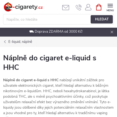
Přejít
NÁKUPNÍ
KOŠÍK
na
obsah
HLEDAT
⛟ Doprava ZDARMA od 3000 Kč!
E-liquid, náplně
Náplně do cigaret e-liquid s
HHC
Náplně do cigaret e-liquid s HHC
nabízejí unikátní zážitek pro
uživatele elektronických cigaret, kteří hledají alternativu k běžným
nikotinovým e-liquidům. HHC, neboli hexahydrokanabinol, je látka
podobná THC, ale s méně psychoaktivními účinky, což poskytuje
uživatelům relaxační efekt bez výrazného změnění vnímání. Tyto e-
liquidy jsou oblíbené díky jejich potenciálním relaxačním vlastnostem
a jsou vhodné pro ty, kteří hledají alternativu k tradičnímu vaping