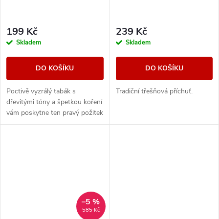
199 Kč
239 Kč
Skladem
Skladem
DO KOŠÍKU
DO KOŠÍKU
Poctivě vyzrálý tabák s
Tradiční třešňová příchuť.
dřevitými tóny a špetkou koření
vám poskytne ten pravý požitek
z vapování vynikající tabákové
příchutě.
–5 %
585 Kč