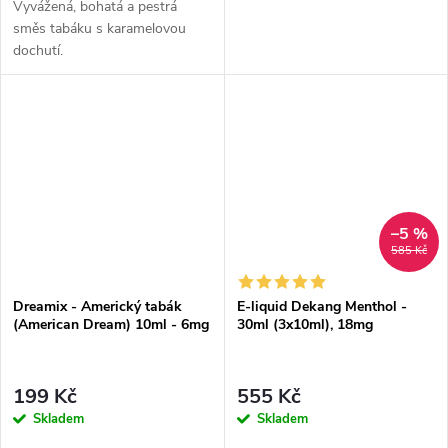
Vyvážená, bohatá a pestrá
směs tabáku s karamelovou
dochutí.
–5 %
585 Kč
Dreamix - Americký tabák
E-liquid Dekang Menthol -
(American Dream) 10ml - 6mg
30ml (3x10ml), 18mg
199 Kč
555 Kč
Skladem
Skladem