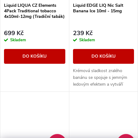
Liquid LIQUA CZ Elements
Liquid EDGE LIQ Nic Salt
4Pack Traditional tobacco
Banana Ice 10ml - 15mg
4x10ml-12mg (Tradiční tabák)
699 Kč
239 Kč
Skladem
Skladem
DO KOŠÍKU
DO KOŠÍKU
Krémová sladkost zralého
banánu se spojuje s jemným
ledovým efektem a vytváří
hladkou, osvěžující chuť s
příjemně chladivým dozvukem.