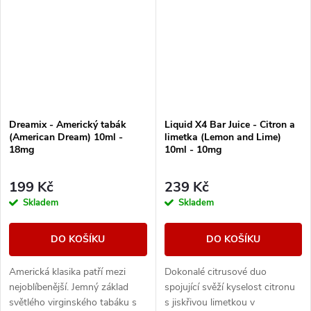
Dreamix - Americký tabák
Liquid X4 Bar Juice - Citron a
(American Dream) 10ml -
limetka (Lemon and Lime)
18mg
10ml - 10mg
199 Kč
239 Kč
Skladem
Skladem
DO KOŠÍKU
DO KOŠÍKU
Americká klasika patří mezi
Dokonalé citrusové duo
nejoblíbenější. Jemný základ
spojující svěží kyselost citronu
světlého virginského tabáku s
s jiskřivou limetkou v