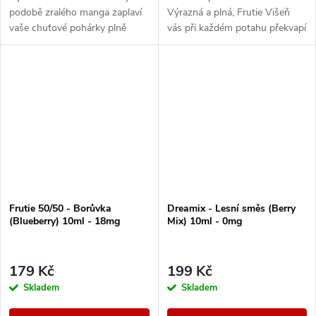
podobě zralého manga zaplaví
Výrazná a plná, Frutie Višeň
vaše chuťové pohárky plně
vás při každém potahu překvapí
ovocnou příchutí.
svou intenzivní a věrnou chutí,
které se nebudete moci nabažit.
Frutie 50/50 - Borůvka
Dreamix - Lesní směs (Berry
(Blueberry) 10ml - 18mg
Mix) 10ml - 0mg
179 Kč
199 Kč
Skladem
Skladem