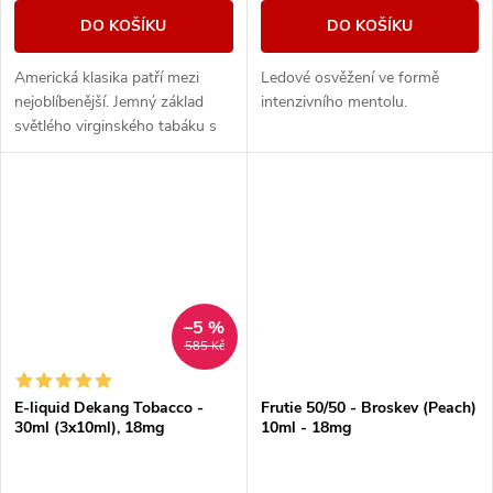
DO KOŠÍKU
DO KOŠÍKU
Americká klasika patří mezi
Ledové osvěžení ve formě
nejoblíbenější. Jemný základ
intenzivního mentolu.
světlého virginského tabáku s
sebou nese nenápadné lehce
nasládlé tóny. Výborná příchuť
pro...
–5 %
585 Kč
E-liquid Dekang Tobacco -
Frutie 50/50 - Broskev (Peach)
30ml (3x10ml), 18mg
10ml - 18mg