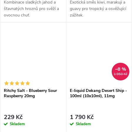
Kombinace sladkých jahod a
Exotická směs kiwi, marakuji a
šťavnatých hroznů pro svěží a
guavy pro tropický a osvěžující
ovocnou chuť.
zážitek.
–8 %
1 950 Kč
Ritchy Salt - Blueberry Sour
E-liquid Dekang Desert Ship -
Raspberry 20mg
100ml (10x10ml), 11mg
229 Kč
1 790 Kč
Skladem
Skladem