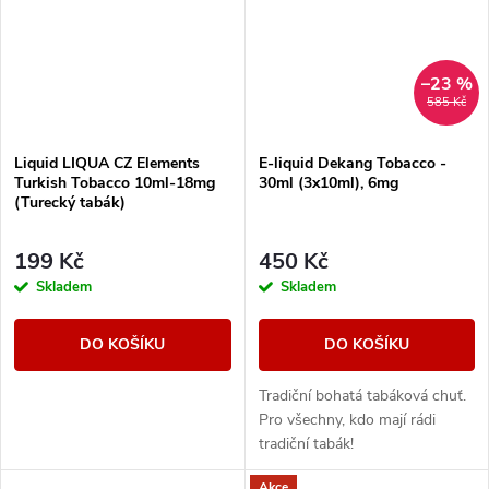
–23 %
585 Kč
Liquid LIQUA CZ Elements
E-liquid Dekang Tobacco -
Turkish Tobacco 10ml-18mg
30ml (3x10ml), 6mg
(Turecký tabák)
199 Kč
450 Kč
Skladem
Skladem
DO KOŠÍKU
DO KOŠÍKU
Tradiční bohatá tabáková chuť.
Pro všechny, kdo mají rádi
tradiční tabák!
Akce