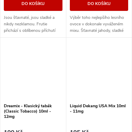
DO KOŠÍKU
DO KOŠÍKU
Jsou šťavnaté, jsou sladké a
Výběr toho nejlepšího lesního
nikdy nezklamou. Frutie
ovoce v dokonale vyváženém
přichází s oblíbenou příchutí
mixu. Šťavnaté jahody, sladké
borůvek, která vám prostě
maliny nebo vyzrálé borůvky, to
nesmí chybět. Plná chuť zralých
vše v jedné vynikající náplni.
borůvek zaútočí...
Dreamix - Klasický tabák
Liquid Dekang USA Mix 10ml
(Classic Tobacco) 10ml -
- 11mg
12mg