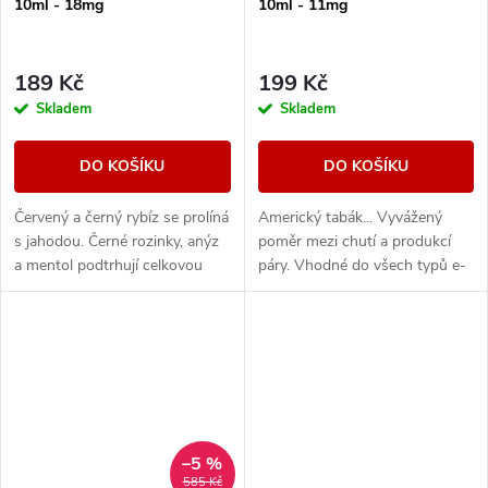
10ml - 18mg
10ml - 11mg
189 Kč
199 Kč
Skladem
Skladem
DO KOŠÍKU
DO KOŠÍKU
Červený a černý rybíz se prolíná
Americký tabák... Vyvážený
s jahodou. Černé rozinky, anýz
poměr mezi chutí a produkcí
a mentol podtrhují celkovou
páry. Vhodné do všech typů e-
kompozici.
cigaret
–5 %
585 Kč