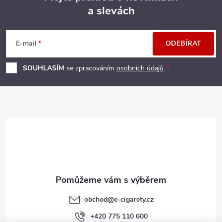
a slevách
Z
á
E-mail
ODEBÍRAT
p
SOUHLASÍM
se zpracováním
osobních údajů
.
a
t
í
obchod
@
e-cigarety.cz
+420 775 110 600