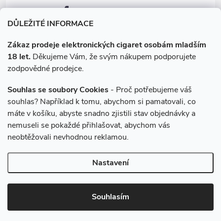
facebook.com/e-cigarety.cz
DŮLEŽITÉ INFORMACE
Zákaz prodeje elektronických cigaret osobám mladším
18 let.
Děkujeme Vám, že svým nákupem podporujete
zodpovědné prodejce.
Souhlas se soubory Cookies
- Proč potřebujeme váš
souhlas? Například k tomu, abychom si pamatovali, co
máte v košíku, abyste snadno zjistili stav objednávky a
Instagram
nemuseli se pokaždé přihlašovat, abychom vás
neobtěžovali nevhodnou reklamou.
Copyright 2026
e-cigarety.cz
. Všechna práva vyhrazena.
Upravit
Nastavení
nastavení cookies
Vytvořil Shoptet
Souhlasím
Používáme
ověření věku Adulto