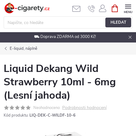
Přejít
NÁKUPNÍ
KOŠÍK
na
obsah
HLEDAT
⛟ Doprava ZDARMA od 3000 Kč!
E-liquid, náplně
Liquid Dekang Wild
Strawberry 10ml - 6mg
(Lesní jahoda)
Podrobnosti hodnocení
Neohodnoceno
Kód produktu:
LIQ-DEK-C-WILDF-10-6