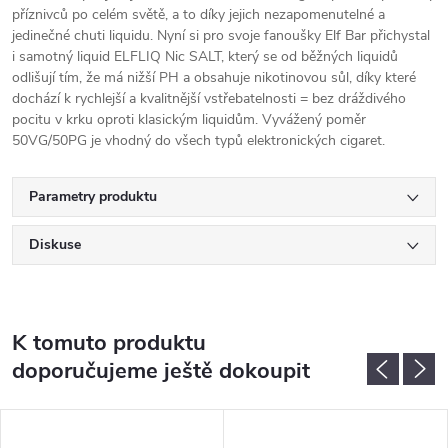
příznivců po celém světě, a to díky jejich nezapomenutelné a
jedinečné chuti liquidu. Nyní si pro svoje fanoušky Elf Bar přichystal
i samotný liquid ELFLIQ Nic SALT, který se od běžných liquidů
odlišují tím, že má nižší PH a obsahuje nikotinovou sůl, díky které
dochází k rychlejší a kvalitnější vstřebatelnosti = bez dráždivého
pocitu v krku oproti klasickým liquidům. Vyvážený poměr
50VG/50PG je vhodný do všech typů elektronických cigaret.
Parametry produktu
Diskuse
K tomuto produktu
doporučujeme ještě dokoupit