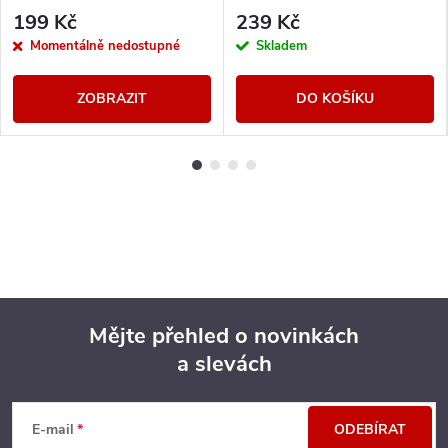
199 Kč
239 Kč
Momentálně nedostupné
Skladem
ZOBRAZIT
DO KOŠÍKU
Mějte přehled o novinkách
a slevách
Z
á
E-mail
ODEBÍRAT