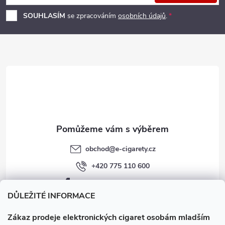
p
SOUHLASÍM
se zpracováním
osobních údajů
.
a
t
í
obchod
@
e-cigarety.cz
+420 775 110 600
facebook.com/e-cigarety.cz
DŮLEŽITÉ INFORMACE
Zákaz prodeje elektronických cigaret osobám mladším