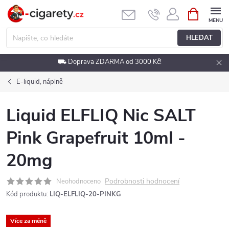
Přejít
NÁKUPNÍ
KOŠÍK
na
obsah
HLEDAT
⛟ Doprava ZDARMA od 3000 Kč!
E-liquid, náplně
Liquid ELFLIQ Nic SALT
Pink Grapefruit 10ml -
20mg
Podrobnosti hodnocení
Neohodnoceno
Kód produktu:
LIQ-ELFLIQ-20-PINKG
Více za méně