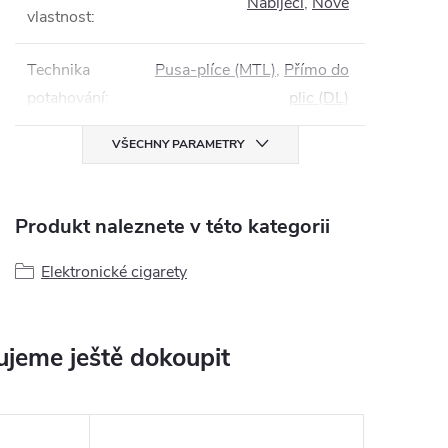
Nabíjecí
,
Nové
vlastnost
:
Technika
Pusa-plíce (MTL)
,
Přímo do
potahování
:
plic (DL)
VŠECHNY PARAMETRY
Produkt naleznete v této kategorii
Elektronické cigarety
jeme ještě dokoupit