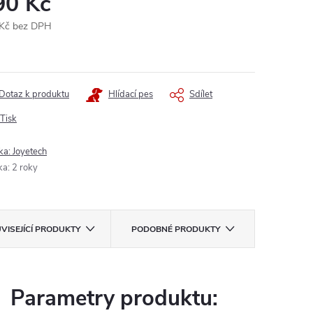
90 Kč
Kč bez DPH
ná
:
Dotaz k produktu
Hlídací pes
Sdílet
Tisk
ka:
Joyetech
ka
:
2 roky
VISEJÍCÍ PRODUKTY
PODOBNÉ PRODUKTY
Parametry produktu: