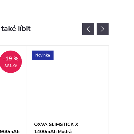
Novinka
Novinka
–19 %
361 Kč
OXVA SLIMSTICK X
OXVA N
ta 960mAh
1400mAh Modrá
Rose Go