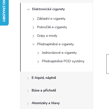
s
Elektronické cigarety
t
Základní e-cigarety
r
Pokročilé e-cigarety
a
Gripy a mody
Přednaplněné e-cigarety
n
Jednorázové e-cigarety
n
Přednaplněné POD systémy
í
E-liquid, náplně
p
Báze a příchutě
a
Atomizéry a hlavy