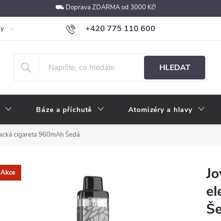
⛟ Doprava ZDARMA od 3000 Kč!
+420 775 110 600
ky
Podmínky ochrany osobních údajů
Velkoobchod
Pokyny k p
obchod@e-cigarety.cz
HLEDAT
Báze a příchutě
Atomizéry a hlavy
nická cigareta 960mAh Šedá
Jo
Akce
el
Š