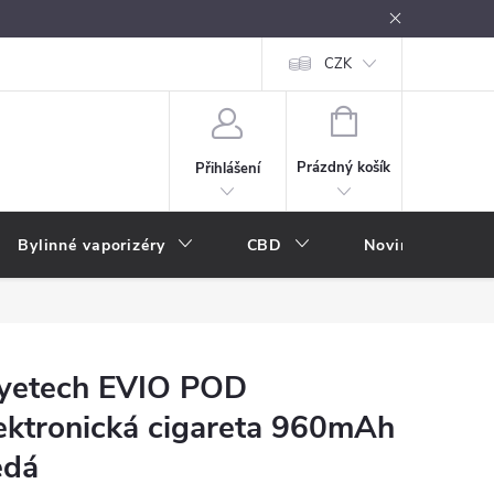
oužívání
Návody k použití
Vše o e-kouření
CZK
Nákupní rádce
NÁKUPNÍ
KOŠÍK
Prázdný košík
Přihlášení
Bylinné vaporizéry
CBD
Novinky
A
yetech EVIO POD
ektronická cigareta 960mAh
edá