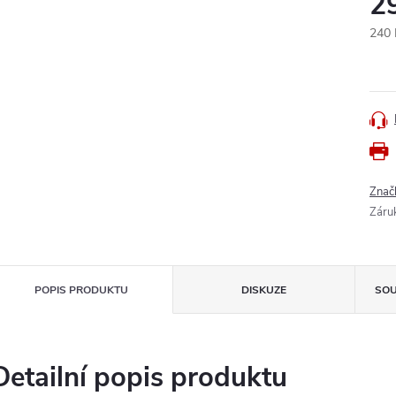
2
240 
Měr
cena
Znač
Záru
POPIS PRODUKTU
DISKUZE
SOU
Detailní popis produktu