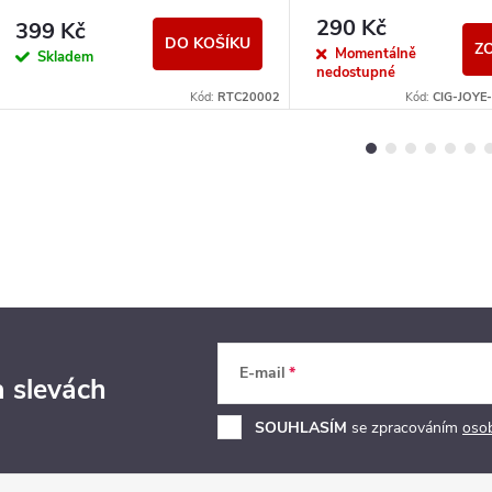
Modrá
290 Kč
399 Kč
DO KOŠÍKU
Z
Momentálně
Skladem
nedostupné
Kód:
RTC20002
Kód:
CIG-JOYE
E-mail
a slevách
SOUHLASÍM
se zpracováním
oso