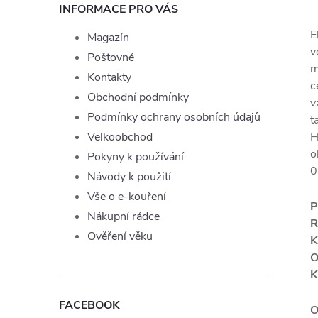
INFORMACE PRO VÁS
E
Magazín
v
Poštovné
m
Kontakty
c
Obchodní podmínky
v
Podmínky ochrany osobních údajů
t
Velkoobchod
H
o
Pokyny k používání
0
Návody k použití
Vše o e-kouření
P
Nákupní rádce
R
Ověření věku
K
O
K
FACEBOOK
O