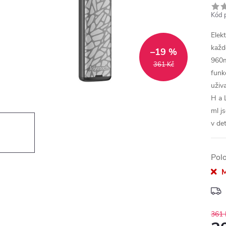
Kód 
Elek
každ
–19 %
960m
361 Kč
funk
uživ
H a 
ml j
v de
Pol
M
361 