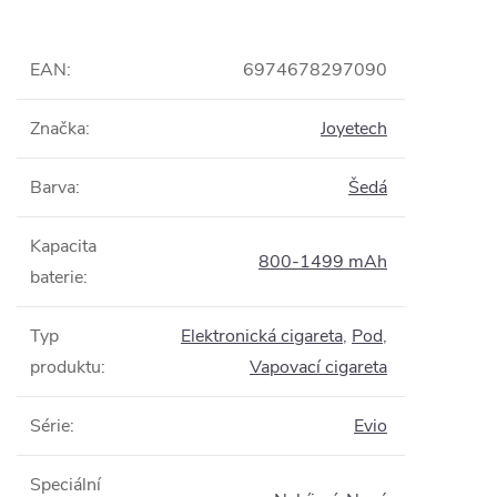
EAN
:
6974678297090
Značka
:
Joyetech
Barva
:
Šedá
Kapacita
800-1499 mAh
baterie
:
Typ
Elektronická cigareta
,
Pod
,
produktu
:
Vapovací cigareta
Série
:
Evio
Speciální