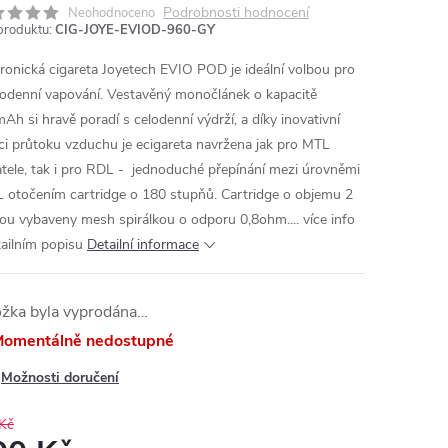
Podrobnosti hodnocení
Neohodnoceno
produktu:
CIG-JOYE-EVIOD-960-GY
tronická cigareta Joyetech EVIO POD je ideální volbou pro
odenní vapování. Vestavěný monočlánek o kapacitě
Ah si hravě poradí s celodenní výdrží, a díky inovativní
ci průtoku vzduchu je ecigareta navržena jak pro MTL
atele, tak i pro RDL - jednoduché přepínání mezi úrovněmi
L otočením cartridge o 180 stupňů. Cartridge o objemu 2
sou vybaveny mesh spirálkou o odporu 0,8ohm.... více info
tailním popisu
Detailní informace
ožka byla vyprodána…
omentálně nedostupné
Možnosti doručení
Kč