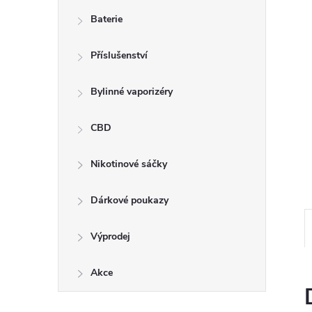
n
Baterie
e
Příslušenství
l
Bylinné vaporizéry
CBD
Nikotinové sáčky
Dárkové poukazy
Výprodej
Akce