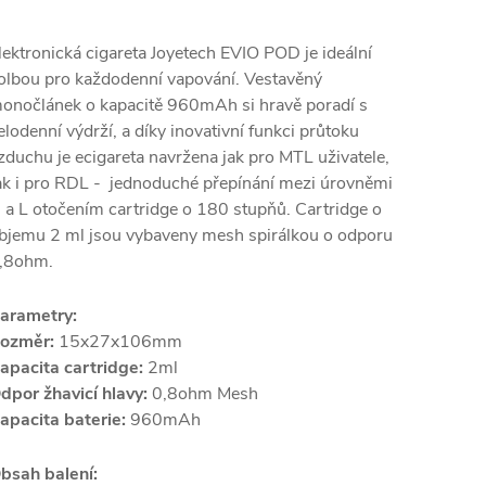
lektronická cigareta Joyetech EVIO POD je ideální
olbou pro každodenní vapování. Vestavěný
onočlánek o kapacitě 960mAh si hravě poradí s
elodenní výdrží, a díky inovativní funkci průtoku
zduchu je ecigareta navržena jak pro MTL uživatele,
ak i pro RDL - jednoduché přepínání mezi úrovněmi
 a L otočením cartridge o 180 stupňů. Cartridge o
bjemu 2 ml jsou vybaveny mesh spirálkou o odporu
,8ohm.
arametry:
ozměr:
15x27x106mm
apacita cartridge:
2ml
dpor žhavicí hlavy:
0,8ohm Mesh
apacita baterie:
960mAh
bsah balení: