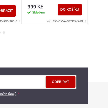
399 Kč
999 K
DO KOŠÍKU
OBRAZIT
Skladem
Sklad
-EVIOD-960-BU
Kód:
CIG-OXVA-SSTICK-X-BLU
ODEBÍRAT
bních údajů
.