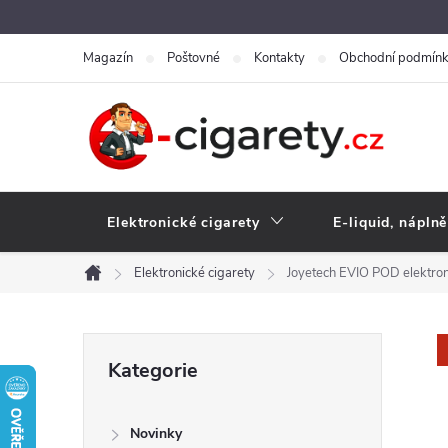
Přejít
na
Magazín
Poštovné
Kontakty
Obchodní podmín
obsah
Elektronické cigarety
E-liquid, náplně
Elektronické cigarety
Joyetech EVIO POD elektro
Domů
P
Přeskočit
Kategorie
kategorie
o
Novinky