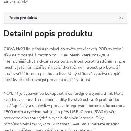
Záruka
:
2 roky
Popis produktu
Detailní popis produktu
OXVA NeXLIM
přináší revoluci do světa otevřených POD systémů
díky nejmodernější technologii
Dual Mesh
, která poskytuje
intenzivnější chuť a dvojnásobnou životnost oproti tradičním single
mesh systémům. Zařízení nabízí dva režimy –
Boost
pro bohatší
chuť s větší topnou plochou a
Eco
, který střídavě využívá dvojité
spirálky pro efektivnější provoz a delší životnost.
NeXLIM je vybaven
velkokapacitní cartridgí o objemu 2 ml
, která
zvládne více než 15 naplnění a díky
5vrstvé ochraně proti úniku
zajišťuje čistý a spolehlivý provoz. Integrovaná
baterie s kapacitou
1500 mAh
a rychlým nabíjením přes
USB-C port (5V/2A)
vám
poskytne dlouhou výdrž a rychlé doplnění energie. Díky
přizpůsobitelnému výkonu v rozmezí
5–40 W
si můžete snadno
nastavit zážitek z vapování podle svých preferencí.