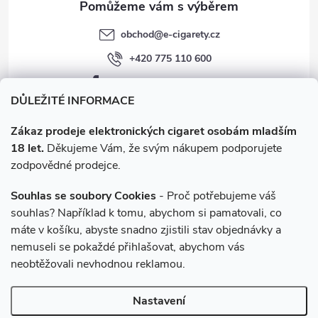
obchod
@
e-cigarety.cz
+420 775 110 600
facebook.com/e-cigarety.cz
DŮLEŽITÉ INFORMACE
Zákaz prodeje elektronických cigaret osobám mladším
18 let.
Děkujeme Vám, že svým nákupem podporujete
zodpovědné prodejce.
Souhlas se soubory Cookies
- Proč potřebujeme váš
souhlas? Například k tomu, abychom si pamatovali, co
máte v košíku, abyste snadno zjistili stav objednávky a
Instagram
nemuseli se pokaždé přihlašovat, abychom vás
neobtěžovali nevhodnou reklamou.
Copyright 2026
e-cigarety.cz
. Všechna práva vyhrazena.
Upravit
Nastavení
nastavení cookies