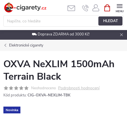
Přejít
NÁKUPNÍ
KOŠÍK
na
obsah
HLEDAT
⛟ Doprava ZDARMA od 3000 Kč!
Elektronické cigarety
OXVA NeXLIM 1500mAh
Terrain Black
Podrobnosti hodnocení
Neohodnoceno
Kód produktu:
CIG-OXVA-NEXLIM-TBK
Novinka