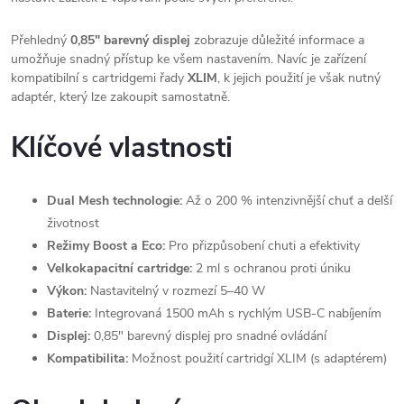
Přehledný
0,85" barevný displej
zobrazuje důležité informace a
umožňuje snadný přístup ke všem nastavením. Navíc je zařízení
kompatibilní s cartridgemi řady
XLIM
, k jejich použití je však nutný
adaptér, který lze zakoupit samostatně.
Klíčové vlastnosti
Dual Mesh technologie:
Až o 200 % intenzivnější chuť a delší
životnost
Režimy Boost a Eco:
Pro přizpůsobení chuti a efektivity
Velkokapacitní cartridge:
2 ml s ochranou proti úniku
Výkon:
Nastavitelný v rozmezí 5–40 W
Baterie:
Integrovaná 1500 mAh s rychlým USB-C nabíjením
Displej:
0,85" barevný displej pro snadné ovládání
Kompatibilita:
Možnost použití cartridgí XLIM (s adaptérem)