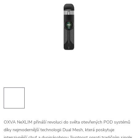
OXVA NeXLIM přináší revoluci do světa otevřených POD systémů
díky nejmodernější technologii Dual Mesh, která poskytuje
intenzivnější chuť a dvojnásobnou životnost oproti tradičním single