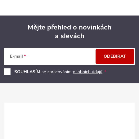
Mějte přehled o novinkách
a slevách
Z
á
E-mail
ODEBÍRAT
p
SOUHLASÍM
se zpracováním
osobních údajů
.
a
t
í