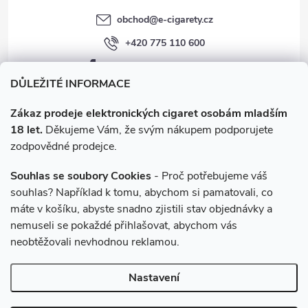
obchod
@
e-cigarety.cz
+420 775 110 600
facebook.com/e-cigarety.cz
DŮLEŽITÉ INFORMACE
Zákaz prodeje elektronických cigaret osobám mladším
18 let.
Děkujeme Vám, že svým nákupem podporujete
zodpovědné prodejce.
Souhlas se soubory Cookies
- Proč potřebujeme váš
souhlas? Například k tomu, abychom si pamatovali, co
máte v košíku, abyste snadno zjistili stav objednávky a
Instagram
nemuseli se pokaždé přihlašovat, abychom vás
neobtěžovali nevhodnou reklamou.
Copyright 2026
e-cigarety.cz
. Všechna práva vyhrazena.
Upravit
Nastavení
nastavení cookies