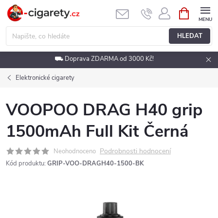
Přejít
NÁKUPNÍ
KOŠÍK
na
obsah
HLEDAT
⛟ Doprava ZDARMA od 3000 Kč!
Elektronické cigarety
VOOPOO DRAG H40 grip
1500mAh Full Kit Černá
Podrobnosti hodnocení
Neohodnoceno
Kód produktu:
GRIP-VOO-DRAGH40-1500-BK