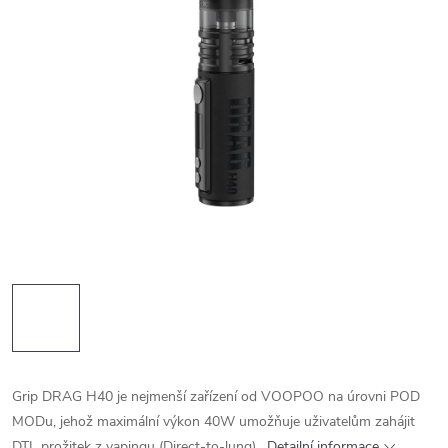
Grip DRAG H40 je nejmenší zařízení od VOOPOO na úrovni POD
MODu, jehož maximální výkon 40W umožňuje uživatelům zahájit
DTL prožitek z vapingu (Direct-to-lung).
Detailní informace