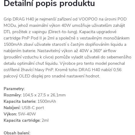
Detailní popis produktu
Grip DRAG H40 je nejmenší zařízení od VOOPOO na úrovni POD
MODu, jehož maximální výkon 40W umožňuje uživatelům zahájit
DTL prožitek z vapingu (Direct-to-lung). Kapacita upgradové
cartridge PnP Pod II je 2ml a společně s vestavěným monočlánkem
1500mAh zbaví uživatele starostí s častým doplňováním liquidu a
nabíjením baterie. Nastavitelný výkon až 40W a 360° airflow
(proudění vzduchu k cívce) pomůže vyladit uživateli do sebemenšího
detailu optimální chuť liquidu. Výrobce pro tento model ponechal
ostřílené žhavící hlavy PnP. Kromě toho DRAG H40 nabízí 0,56
palcový OLED displej pro snadné nastavení hodnot.
Parametry:
Rozměry:
104,5 x 27,5 x 26,1mm
Kapacita baterie:
1500mAh
Nabíjení:
USB-C port
Výkon:
5W-40W
Kapacita cartridge:
2ml
Obsah balení: