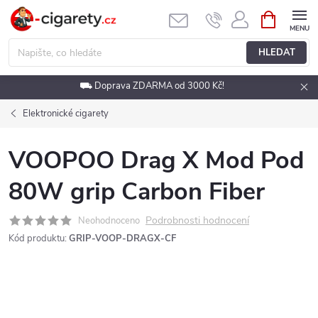
Přejít
NÁKUPNÍ
KOŠÍK
na
obsah
HLEDAT
⛟ Doprava ZDARMA od 3000 Kč!
Elektronické cigarety
VOOPOO Drag X Mod Pod
80W grip Carbon Fiber
Podrobnosti hodnocení
Neohodnoceno
Kód produktu:
GRIP-VOOP-DRAGX-CF