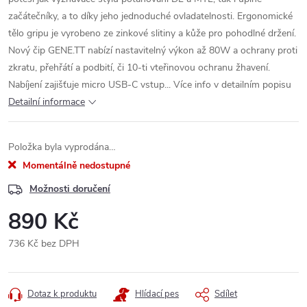
začátečníky, a to díky jeho jednoduché ovladatelnosti. Ergonomické
tělo gripu je vyrobeno ze zinkové slitiny a kůže pro pohodlné držení.
Nový čip GENE.TT nabízí nastavitelný výkon až 80W a ochrany proti
zkratu, přehřátí a podbití, či 10-ti vteřinovou ochranu žhavení.
Nabíjení zajišťuje micro USB-C vstup... Více info v detailním popisu
Detailní informace
Položka byla vyprodána…
Momentálně nedostupné
Možnosti doručení
890 Kč
736 Kč bez DPH
Měrná
cena:
Dotaz k produktu
Hlídací pes
Sdílet