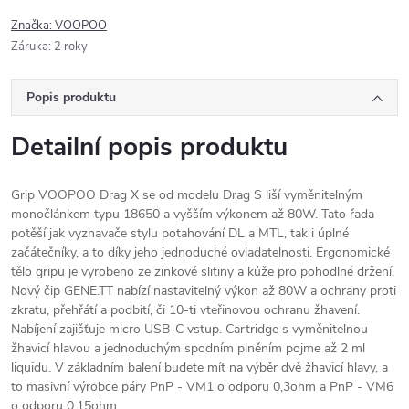
Značka:
VOOPOO
Záruka
:
2 roky
Popis produktu
Detailní popis produktu
Grip VOOPOO Drag X se od modelu Drag S liší vyměnitelným
monočlánkem typu 18650 a vyšším výkonem až 80W. Tato řada
potěší jak vyznavače stylu potahování DL a MTL, tak i úplné
začátečníky, a to díky jeho jednoduché ovladatelnosti. Ergonomické
tělo gripu je vyrobeno ze zinkové slitiny a kůže pro pohodlné držení.
Nový čip GENE.TT nabízí nastavitelný výkon až 80W a ochrany proti
zkratu, přehřátí a podbití, či 10-ti vteřinovou ochranu žhavení.
Nabíjení zajišťuje micro USB-C vstup. Cartridge s vyměnitelnou
žhavicí hlavou a jednoduchým spodním plněním pojme až 2 ml
liquidu. V základním balení budete mít na výběr dvě žhavicí hlavy, a
to masivní výrobce páry PnP - VM1 o odporu 0,3ohm a PnP - VM6
o odporu 0,15ohm.