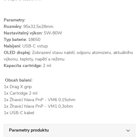
Parametry:
Rozměry:
95x32,5x28mm
Nastavitelný výkon:
5W-80W
Typ baterie:
18650
Nabíjení:
USB-C vstup
OLED displej:
Zobrazení stavu nabití, odporu atomizeru, aktuálního
výkonu, teploty, napětí a režimu
Kapacita cartridge:
2 ml
Obsah balení:
1x Drag X grip
1x Cartridge 2 ml
1x Žhavicí hlava PnP - VM6 0,15ohm
1x Žhavicí hlava PnP - VM1 0,3ohm
1x USB-C kabel
Parametry produktu