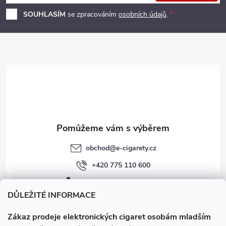
p
SOUHLASÍM
se zpracováním
osobních údajů
.
a
t
í
obchod
@
e-cigarety.cz
+420 775 110 600
facebook.com/e-cigarety.cz
DŮLEŽITÉ INFORMACE
Zákaz prodeje elektronických cigaret osobám mladším