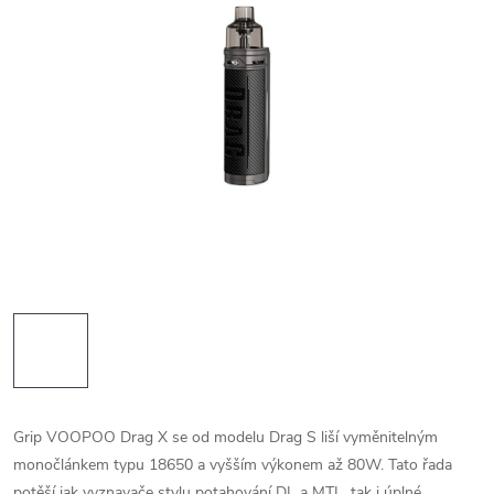
Grip VOOPOO Drag X se od modelu Drag S liší vyměnitelným
monočlánkem typu 18650 a vyšším výkonem až 80W. Tato řada
potěší jak vyznavače stylu potahování DL a MTL, tak i úplné