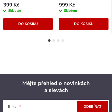
399 Kč
999 Kč
Skladem
Skladem
DO KOŠÍKU
DO KOŠÍKU
Mějte přehled o novinkách
a slevách
Z
á
E-mail
ODEBÍRAT