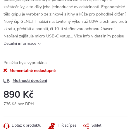
začátečníky, a to díky jeho jednoduché ovladatelnosti. Ergonomické
tělo gripu je vyrobeno ze zinkové slitiny a kůže pro pohodlné držení.
Nový čip GENE.TT nabízí nastavitelný výkon až 80W a ochrany proti
zkratu, přehřátí a podbití, či 10-ti vteřinovou ochranu žhavení.
Nabíjení zajišťuje micro USB-C vstup... Více info v detailním popisu
Detailní informace
Položka byla vyprodána…
Momentálně nedostupné
Možnosti doručení
890 Kč
736 Kč bez DPH
Měrná
cena:
Dotaz k produktu
Hlídací pes
Sdílet