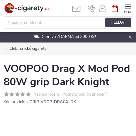
Přejít
NÁKUPNÍ
KOŠÍK
na
obsah
HLEDAT
⛟ Doprava ZDARMA od 3000 Kč!
Elektronické cigarety
VOOPOO Drag X Mod Pod
80W grip Dark Knight
Podrobnosti hodnocení
Neohodnoceno
Kód produktu:
GRIP-VOOP-DRAGX-DK