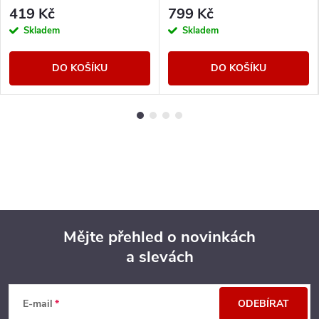
419 Kč
799 Kč
Skladem
Skladem
DO KOŠÍKU
DO KOŠÍKU
Mějte přehled o novinkách
a slevách
Z
á
E-mail
ODEBÍRAT