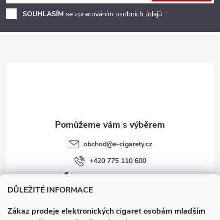
p
SOUHLASÍM
se zpracováním
osobních údajů
.
a
t
í
obchod
@
e-cigarety.cz
+420 775 110 600
facebook.com/e-cigarety.cz
DŮLEŽITÉ INFORMACE
Zákaz prodeje elektronických cigaret osobám mladším