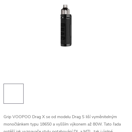
Grip VOOPOO Drag X se od modelu Drag S liší vyměnitelným
monočlánkem typu 18650 a vyšším výkonem až 80W. Tato řada
potěší jak vyznavače stylu potahování DL a MTL, tak i úplné