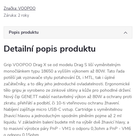
Značka:
VOOPOO
Záruka
:
2 roky
Popis produktu
Detailní popis produktu
Grip VOOPOO Drag X se od modelu Drag S liší vyměnitelným
monočlánkem typu 18650 a vyšším výkonem až 80W. Tato řada
potěší jak vyznavače stylu potahování DL i MTL, tak i úplné
začátečníky, a to díky jeho jednoduché ovladatelnosti. Ergonomické
tělo gripu je vyrobeno ze zinkové slitiny a kůže pro pohodlné držení.
Nový čip GENE.TT nabízí nastavitelný výkon až 80W a ochrany proti
zkratu, přehřátí a podbití, či 10-ti vteřinovou ochranu žhavení.
Nabíjení zajišťuje micro USB-C vstup. Cartridge s vyměnitelnou
žhavicí hlavou a jednoduchým spodním plněním pojme až 2 ml
liquidu. V základním balení budete mít na výběr dvě žhavicí hlavy, a
to masivní výrobce páry PnP - VM1 o odporu 0,3ohm a PnP - VM6
o odporu 0,15ohm.