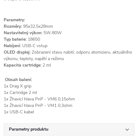
Parametry:
Rozměry:
95x32,5x28mm
Nastavitelný výkon:
5W-80W
Typ baterie:
18650
Nabíjení:
USB-C vstup
OLED displej:
Zobrazení stavu nabití, odporu atomizeru, aktuálního
výkonu, teploty, napětí a režimu
Kapacita cartridge:
2 ml
Obsah balení:
1x Drag X grip
1x Cartridge 2 ml
1x Žhavicí hlava PnP - VM6 0,15ohm
1x Žhavicí hlava PnP - VM1 0,3ohm
1x USB-C kabel
Parametry produktu