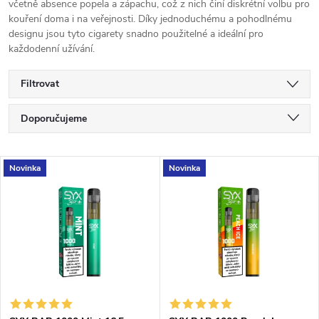
včetně absence popela a zápachu, což z nich činí diskrétní volbu pro
kouření doma i na veřejnosti. Díky jednoduchému a pohodlnému
designu jsou tyto cigarety snadno použitelné a ideální pro
každodenní užívání.
Filtrovat
Ř
Doporučujeme
a
Nejlevnější
V
Novinka
Novinka
Nejdražší
z
ý
Nejprodávanější
e
p
Abecedně
n
i
í
s