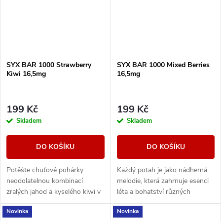
SYX BAR 1000 Strawberry
SYX BAR 1000 Mixed Berries
Kiwi 16,5mg
16,5mg
199 Kč
199 Kč
Skladem
Skladem
DO KOŠÍKU
DO KOŠÍKU
Potěšte chuťové pohárky
Každý potah je jako nádherná
neodolatelnou kombinací
melodie, která zahrnuje esenci
zralých jahod a kyselého kiwi v
léta a bohatství různých
jednorázové e-cigaretě SYX
ovocných chutí.
Novinka
Novinka
BAR Strawberry Kiwi Fusion.