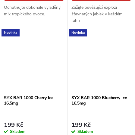
Ochutnujte dokonale vyladěný
Zažijte osvěžující explozi
mix tropického ovoce.
šťavnatých jablek v každém
tahu.
Novinka
Novinka
SYX BAR 1000 Cherry Ice
SYX BAR 1000 Blueberry Ice
16,5mg
16,5mg
199 Kč
199 Kč
Skladem
Skladem