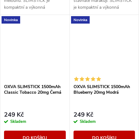
melounu. SLIMSTICK je
šťavnaté marakuji. SLIMSTICK
kompaktní a výkonná
je kompaktní a výkonná
elektronická cigareta s
elektronická cigareta s
Novinka
Novinka
předplněnou cartridgí o objemu
předplněnou cartridgí o objemu
2ml.
2ml.
OXVA SLIMSTICK 1500mAh
OXVA SLIMSTICK 1500mAh
Classic Tobacco 20mg Černá
Blueberry 20mg Modrá
249 Kč
249 Kč
Skladem
Skladem
DO KOŠÍKU
DO KOŠÍKU