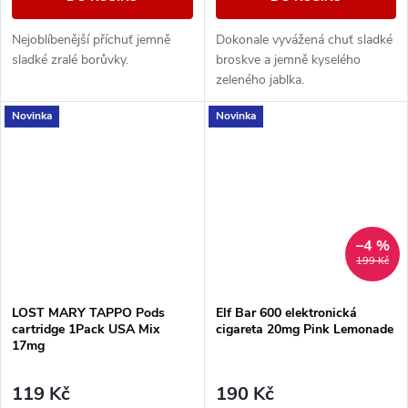
Nejoblíbenější příchuť jemně
Dokonale vyvážená chuť sladké
sladké zralé borůvky.
broskve a jemně kyselého
zeleného jablka.
Novinka
Novinka
–4 %
199 Kč
LOST MARY TAPPO Pods
Elf Bar 600 elektronická
cartridge 1Pack USA Mix
cigareta 20mg Pink Lemonade
17mg
119 Kč
190 Kč