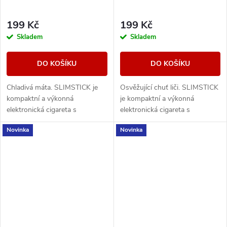
199 Kč
199 Kč
Skladem
Skladem
DO KOŠÍKU
DO KOŠÍKU
Chladivá máta. SLIMSTICK je
Osvěžující chuť liči. SLIMSTICK
kompaktní a výkonná
je kompaktní a výkonná
elektronická cigareta s
elektronická cigareta s
předplněnou cartridgí o objemu
předplněnou cartridgí o objemu
Novinka
Novinka
2ml.
2ml.