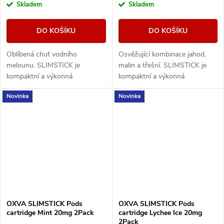
Skladem
Skladem
DO KOŠÍKU
DO KOŠÍKU
Oblíbená chuť vodního
Osvěžující kombinace jahod,
melounu. SLIMSTICK je
malin a třešní. SLIMSTICK je
kompaktní a výkonná
kompaktní a výkonná
elektronická cigareta s
elektronická cigareta s
Novinka
Novinka
předplněnou cartridgí o objemu
předplněnou cartridgí o objemu
2ml.
2ml.
OXVA SLIMSTICK Pods
OXVA SLIMSTICK Pods
cartridge Mint 20mg 2Pack
cartridge Lychee Ice 20mg
2Pack