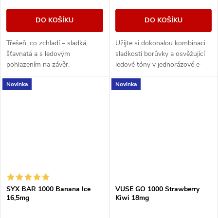
DO KOŠÍKU
DO KOŠÍKU
Třešeň, co zchladí – sladká,
Užijte si dokonalou kombinaci
šťavnatá a s ledovým
sladkosti borůvky a osvěžující
pohlazením na závěr.
ledové tóny v jednorázové e-
cigaretě SYX BAR Blueberry
Novinka
Novinka
Ice.
SYX BAR 1000 Banana Ice
VUSE GO 1000 Strawberry
16,5mg
Kiwi 18mg