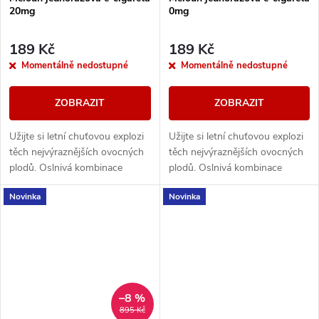
20mg
0mg
189 Kč
189 Kč
Momentálně nedostupné
Momentálně nedostupné
ZOBRAZIT
ZOBRAZIT
Užijte si letní chuťovou explozi
Užijte si letní chuťovou explozi
těch nejvýraznějších ovocných
těch nejvýraznějších ovocných
plodů. Oslnivá kombinace
plodů. Oslnivá kombinace
tropické sladkosti se silně
tropické sladkosti se silně
Novinka
Novinka
šťavnatými tóny Vás s každým
šťavnatými tóny Vás s každým
potahem...
potahem...
–8 %
895 Kč