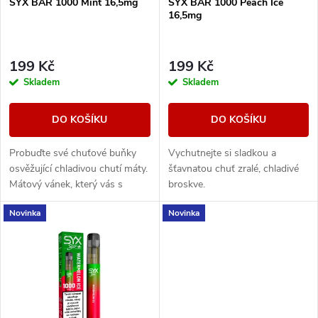
SYX BAR 1000 Mint 16,5mg
SYX BAR 1000 Peach Ice
p
16,5mg
p
r
r
199 Kč
199 Kč
o
Skladem
Skladem
o
d
DO KOŠÍKU
DO KOŠÍKU
d
u
Probuďte své chuťové buňky
Vychutnejte si sladkou a
u
osvěžující chladivou chutí máty.
šťavnatou chuť zralé, chladivé
k
Mátový vánek, který vás s
broskve.
k
každým výdechem osvěží.
Novinka
Novinka
t
t
ů
ů