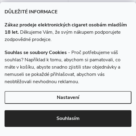
DŮLEŽITÉ INFORMACE
Zákaz prodeje elektronických cigaret osobám mladším
18 let.
Děkujeme Vám, že svým nákupem podporujete
X4 Bar Růžová limonáda
X4 Bar Mango a guava
jednorázová e-cigareta 20mg
jednorázová e-cigareta 20mg
zodpovědné prodejce.
Souhlas se soubory Cookies
- Proč potřebujeme váš
189 Kč
189 Kč
souhlas? Například k tomu, abychom si pamatovali, co
máte v košíku, abyste snadno zjistili stav objednávky a
Skladem
Skladem
nemuseli se pokaždé přihlašovat, abychom vás
neobtěžovali nevhodnou reklamou.
DO KOŠÍKU
DO KOŠÍKU
Nastavení
Čerstvá a osvěžující limonáda s
Exotická směs plná výrazně
citrusovým základem je tou
šťavnatých chutí se silně
pravou vzpruhou pro Vaše
sladkými tóny. Vyzrálé mango a
zhýčkané chuťové pohárky.
guava jsou skvělou kombinací a
Souhlasím
Novinka
Novinka
Lehce kyselý nádech zjemňují
připomínkou vynikajících
sladké tóny...
tropických plodů.