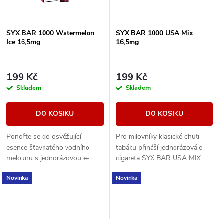
SYX BAR 1000 Watermelon
SYX BAR 1000 USA Mix
Ice 16,5mg
16,5mg
199 Kč
199 Kč
Skladem
Skladem
DO KOŠÍKU
DO KOŠÍKU
Ponořte se do osvěžující
Pro milovníky klasické chuti
esence šťavnatého vodního
tabáku přináší jednorázová e-
melounu s jednorázovou e-
cigareta SYX BAR USA MIX
cigaretou SYX BAR
známý a uspokojivý zážitek.
Novinka
Novinka
Watermelon Ice.