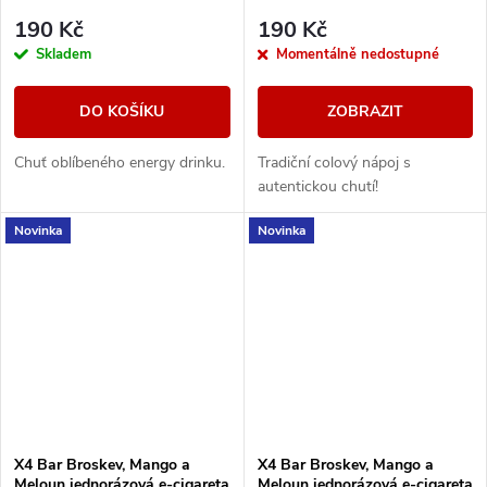
190 Kč
190 Kč
Skladem
Momentálně nedostupné
DO KOŠÍKU
ZOBRAZIT
Chuť oblíbeného energy drinku.
Tradiční colový nápoj s
autentickou chutí!
Novinka
Novinka
X4 Bar Broskev, Mango a
X4 Bar Broskev, Mango a
Meloun jednorázová e-cigareta
Meloun jednorázová e-cigareta