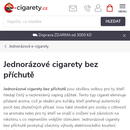
Přejít
NÁKUPNÍ
KOŠÍK
na
obsah
HLEDAT
⛟ Doprava ZDARMA od 3000 Kč!
Jednorázové e-cigarety
Jednorázové cigarety bez
příchutě
Jednorázové cigarety bez příchutě
jsou skvělou volbou pro ty, kteří
hledají čistý a nezkreslený vaping zážitek. Tento typ cigaret eliminuje
přidané aroma, což je ideální pro kuřáky, kteří preferují autentický
pocit bez zbytečných přísad. Jsou také vhodné pro osoby s citlivostí
na aromata nebo pro ty, kteří se snaží o snížení své závislosti na
nikotinu s co nejmenším vnějším stimulem. Jednorázové cigarety
bez příchutě poskytují všechny výhody elektronického kouření,