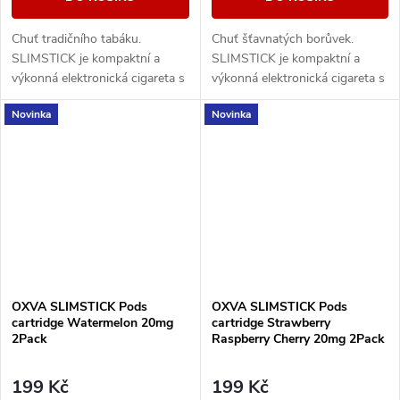
Chuť tradičního tabáku.
Chuť šťavnatých borůvek.
SLIMSTICK je kompaktní a
SLIMSTICK je kompaktní a
výkonná elektronická cigareta s
výkonná elektronická cigareta s
předplněnou cartridgí o objemu
předplněnou cartridgí o objemu
Novinka
Novinka
2ml.
2ml.
OXVA SLIMSTICK Pods
OXVA SLIMSTICK Pods
cartridge Watermelon 20mg
cartridge Strawberry
2Pack
Raspberry Cherry 20mg 2Pack
199 Kč
199 Kč