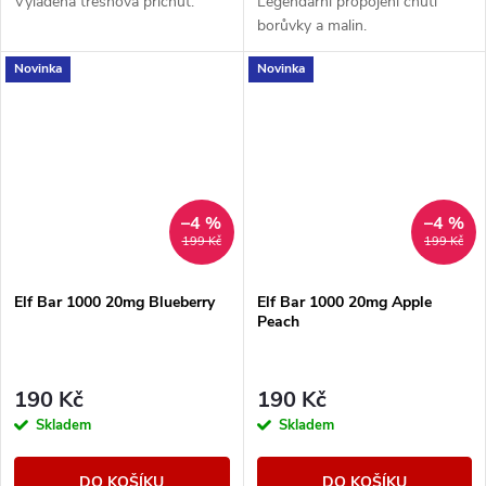
Vyladěná třešňová příchuť.
Legendární propojení chutí
borůvky a malin.
Novinka
Novinka
–4 %
–4 %
199 Kč
199 Kč
Elf Bar 1000 20mg Blueberry
Elf Bar 1000 20mg Apple
Peach
190 Kč
190 Kč
Skladem
Skladem
DO KOŠÍKU
DO KOŠÍKU