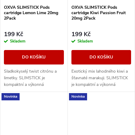
OXVA SLIMSTICK Pods
OXVA SLIMSTICK Pods
cartridge Lemon Lime 20mg
cartridge Kiwi Passion Fruit
2Pack
20mg 2Pack
199 Kč
199 Kč
Skladem
Skladem
DO KOŠÍKU
DO KOŠÍKU
Sladkokyselý twist citrónu a
Exotický mix lahodného kiwi a
limetky. SLIMSTICK je
šťavnaté marakuji. SLIMSTICK
kompaktní a výkonná
je kompaktní a výkonná
elektronická cigareta s
elektronická cigareta s
Novinka
Novinka
předplněnou cartridgí o objemu
předplněnou cartridgí o objemu
2ml.
2ml.