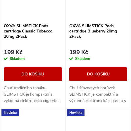
OXVA SLIMSTICK Pods
OXVA SLIMSTICK Pods
cartridge Classic Tobacco
cartridge Blueberry 20mg
20mg 2Pack
2Pack
199 Kč
199 Kč
Skladem
Skladem
DO KOŠÍKU
DO KOŠÍKU
Chuť tradičního tabáku.
Chuť šťavnatých borůvek.
SLIMSTICK je kompaktní a
SLIMSTICK je kompaktní a
výkonná elektronická cigareta s
výkonná elektronická cigareta s
předplněnou cartridgí o objemu
předplněnou cartridgí o objemu
Novinka
Novinka
2ml.
2ml.