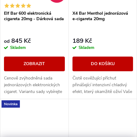
Elf Bar 600 elektronická
X4 Bar Menthol jednorázová
cigareta 20mg - Dárková sada
e-cigareta 20mg
845 Kč
189 Kč
od
Skladem
Skladem
ZOBRAZIT
DO KOŠÍKU
Cenově zvýhodněná sada
Čistě osvěžující příchuť
jednorázových elektronických
přinášející intenzivní chladivý
cigaret. Variantu sady vybírejte
efekt, který okamžitě oživí Vaše
v detailu produktu.
chuťové pohárky. Silný, čistý a
Novinka
pronikavý mentolový nádech...