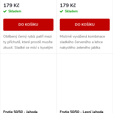
179 Kč
179 Kč
Skladem
Skladem
DO KOŠÍKU
DO KOŠÍKU
Oblíbený černý rybíz patří mezi
Mistrně vyvážená kombinace
ty příchutě, které prostě musíte
sladkého červeného a lehce
zkusit. Sladké se mísí s kyselým
nakyslého zeleného jablka
a tahle šťavnatá Frutie náplň
vytváří dokonalou a plnou
zaplaví vaše chuťové pohárky...
ovocnou náplň.
Frutie 50/50 - Jahoda
Frutie 50/50 - Lesní jahoda