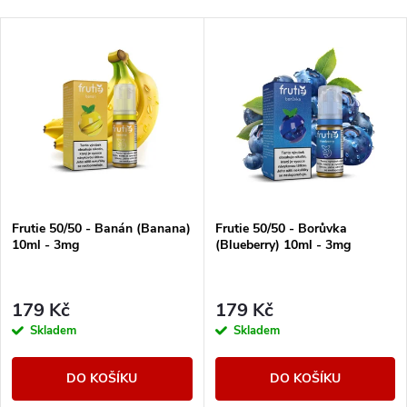
a
Nejlevnější
V
Nejdražší
z
ý
Nejprodávanější
e
p
Abecedně
n
i
í
s
Frutie 50/50 - Banán (Banana)
Frutie 50/50 - Borůvka
p
10ml - 3mg
(Blueberry) 10ml - 3mg
p
r
r
179 Kč
179 Kč
o
Skladem
Skladem
o
d
DO KOŠÍKU
DO KOŠÍKU
d