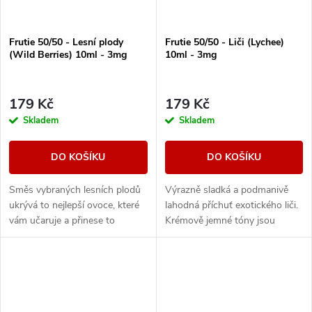
Frutie 50/50 - Lesní plody
Frutie 50/50 - Liči (Lychee)
(Wild Berries) 10ml - 3mg
10ml - 3mg
179 Kč
179 Kč
Skladem
Skladem
DO KOŠÍKU
DO KOŠÍKU
Směs vybraných lesních plodů
Výrazně sladká a podmanivě
ukrývá to nejlepší ovoce, které
lahodná příchuť exotického liči.
vám učaruje a přinese to
Krémově jemné tóny jsou
nejlepší z různých druhů bobulí.
nepopsatelně svůdné a s
Výrazně ovocná chuť pro celý
každým potahem vás přenesou
den.
na sluncem vyhřáté...