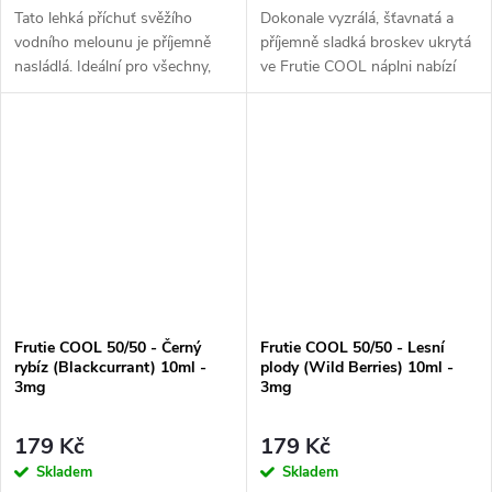
Tato lehká příchuť svěžího
Dokonale vyzrálá, šťavnatá a
vodního melounu je příjemně
příjemně sladká broskev ukrytá
nasládlá. Ideální pro všechny,
ve Frutie COOL náplni nabízí
kteří si chtějí odpočinou od
kromě autentické ovocné
intenzivních příchutí.
příchuti také výrazně chladivou
složku, se...
Frutie COOL 50/50 - Černý
Frutie COOL 50/50 - Lesní
rybíz (Blackcurrant) 10ml -
plody (Wild Berries) 10ml -
3mg
3mg
179 Kč
179 Kč
Skladem
Skladem