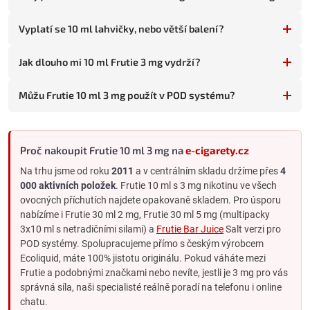
3 mg vs. 6 mg
: 6 mg je dvojnásobek, znatelně silnější throat
hit. Pro slabší kuřáky bude 6 mg více uspokojivá.
Vyplatí se 10 ml lahvičky, nebo větší balení?
Frutie 10 ml 3 mg vs. Frutie 30 ml multipack
Jak dlouho mi 10 ml Frutie 3 mg vydrží?
Frutie 30 ml má netradiční síly nikotinu - blízko 3 mg jsou 2 mg a
5 mg:
Můžu Frutie 10 ml 3 mg použít v POD systému?
Frutie 10 ml 3 mg
(aktuální): standardní jednotlivá lahvička,
flexibilita.
Frutie 30 ml 2 mg
: o trochu jemnější, multipack 3x10 ml ve
stejné chuti, úspora za mililitr.
Proč nakoupit Frutie 10 ml 3 mg na
e-cigarety.cz
Frutie 30 ml 5 mg
: o trochu silnější, multipack 3x10 ml ve
Na trhu jsme od roku
2011
a v centrálním skladu držíme přes
4
stejné chuti, úspora za mililitr.
000 aktivních položek
. Frutie 10 ml s 3 mg nikotinu ve všech
ovocných příchutích najdete opakovaně skladem. Pro úsporu
3 mg free-base vs. Salt liquidy s nízkou koncentrací
nabízíme i Frutie 30 ml 2 mg, Frutie 30 ml 5 mg (multipacky
Pokud používáte POD systém a uvažujete o jemnějším nikotinu,
3x10 ml s netradičními silami) a
Frutie Bar Juice
Salt verzi pro
máte dvě možnosti:
POD systémy. Spolupracujeme přímo s českým výrobcem
Frutie 10 ml 3 mg (free-base)
: jemný throat hit, klasická
Ecoliquid, máte 100% jistotu originálu. Pokud váháte mezi
chuť, pomalejší vstřebatelnost. Vhodné hlavně pro MTL
Frutie a podobnými značkami nebo nevíte, jestli je 3 mg pro vás
atomizéry.
správná síla, naši specialisté reálně poradí na telefonu i online
chatu.
Frutie Bar Juice
v nižší koncentraci
: ještě hladší inhalace,