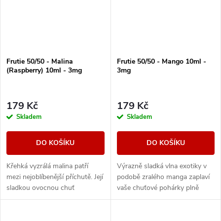
Frutie 50/50 - Malina
Frutie 50/50 - Mango 10ml -
(Raspberry) 10ml - 3mg
3mg
179 Kč
179 Kč
Skladem
Skladem
DO KOŠÍKU
DO KOŠÍKU
Křehká vyzrálá malina patří
Výrazně sladká vlna exotiky v
mezi nejoblíbenější příchutě. Její
podobě zralého manga zaplaví
sladkou ovocnou chuť
vaše chuťové pohárky plně
perfektně dokreslují kyselé
ovocnou příchutí.
podtóny a vy si tak užijete další
výjimečný...