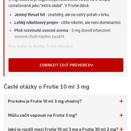
označovaná jako "extra slabé". V Frutie dává:
Jemný throat hit
- znatelný, ale ne ostrý potah v krku.
Lehký nikotinový projev
- cítíte nikotin, ale není dominantní.
Plně rozvinuté ovocné aroma
- 3 mg dovolí intenzivní
ovocné chuti naplno zazářit.
Pro koho je Frutie 3 mg vhodný
Tato kombinace nejjemnější síly a 10 ml lahvičky sedí třem
skupinám vaperů:
ZOBRAZIT CELÝ PRŮVODCE
Slabší kuřáci milující ovoce
(méně než 10 cigaret denně) na
dlouhodobém vapování.
Vaperi v pokročilé fázi snižování nikotinu
- 3 mg je
Časté otázky o Frutie 10 ml 3 mg
předposlední krok před 0 mg.
Vaperi preferující intenzivní chuť bez ostrého throat hitu
-
Pro koho je Frutie 10 ml 3 mg vhodný?
3 mg dovolí ovocnému aroma dominovat.
3 mg vs. okolní síly v Frutie
Můžu začít vapovat na Frutie 3 mg?
0 mg vs. 3 mg
: 3 mg dává jemný throat hit a lehký nikotinový
projev, 0 mg je čistá chuť bez efektu.
Jaký je rozdíl mezi Frutie 10 ml 3 mg a Frutie 30 ml 2 mg?