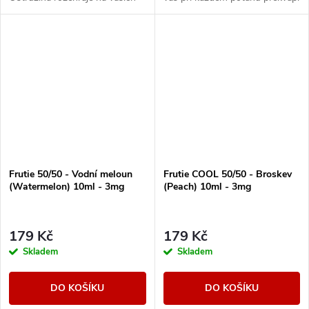
chuťových pohárcích komplexní
svou intenzivní a věrnou chutí,
ovocnou partii, které se
které se nebudete moci nabažit.
nebudete moci...
Frutie 50/50 - Vodní meloun
Frutie COOL 50/50 - Broskev
(Watermelon) 10ml - 3mg
(Peach) 10ml - 3mg
179 Kč
179 Kč
Skladem
Skladem
DO KOŠÍKU
DO KOŠÍKU