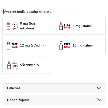
Vyberte podle obsahu nikotinu
0 mg (bez
6 mg (slabé)
nikotinu)
12 mg (střední)
18 mg (silné)
Všechny síly
Filtrovat
Ř
Doporučujeme