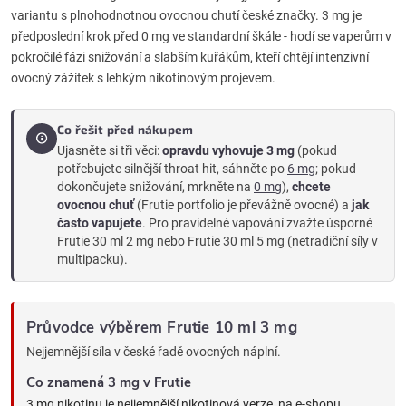
i
variantu s plnohodnotnou ovocnou chutí české značky. 3 mg je
předposlední krok před 0 mg ve standardní škále - hodí se vaperům v
s
pokročilé fázi snižování a slabším kuřákům, kteří chtějí intenzivní
u
ovocný zážitek s lehkým nikotinovým projevem.
Co řešit před nákupem
Ujasněte si tři věci:
opravdu vyhovuje 3 mg
(pokud
potřebujete silnější throat hit, sáhněte po
6 mg
; pokud
dokončujete snižování, mrkněte na
0 mg
),
chcete
ovocnou chuť
(Frutie portfolio je převážně ovocné) a
jak
často vapujete
. Pro pravidelné vapování zvažte úsporné
Frutie 30 ml 2 mg nebo Frutie 30 ml 5 mg (netradiční síly v
multipacku).
Průvodce výběrem Frutie 10 ml 3 mg
Nejjemnější síla v české řadě ovocných náplní.
Co znamená 3 mg v Frutie
3 mg nikotinu je nejjemnější nikotinová verze, na e-shopu