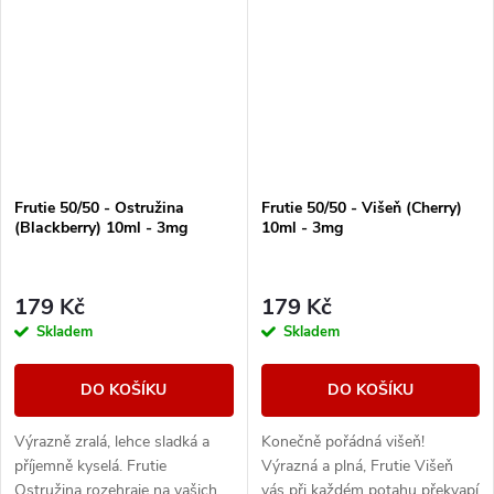
Frutie 50/50 - Ostružina
Frutie 50/50 - Višeň (Cherry)
(Blackberry) 10ml - 3mg
10ml - 3mg
179 Kč
179 Kč
Skladem
Skladem
DO KOŠÍKU
DO KOŠÍKU
Výrazně zralá, lehce sladká a
Konečně pořádná višeň!
příjemně kyselá. Frutie
Výrazná a plná, Frutie Višeň
Ostružina rozehraje na vašich
vás při každém potahu překvapí