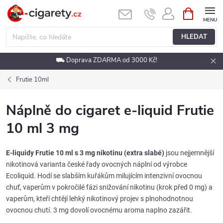
Přejít
NÁKUPNÍ
KOŠÍK
na
obsah
HLEDAT
⛟ Doprava ZDARMA od 3000 Kč!
Frutie 10ml
Náplně do cigaret e-liquid Frutie
10 ml 3 mg
E-liquidy Frutie 10 ml s 3 mg nikotinu (extra slabé)
jsou nejjemnější
nikotinová varianta české řady ovocných náplní od výrobce
Ecoliquid. Hodí se slabším kuřákům milujícím intenzivní ovocnou
chuť, vaperům v pokročilé fázi snižování nikotinu (krok před 0 mg) a
vaperům, kteří chtějí lehký nikotinový projev s plnohodnotnou
ovocnou chutí. 3 mg dovolí ovocnému aroma naplno zazářit.