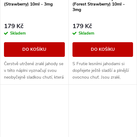
(Strawberry) 10ml - 3mg
(Forest Strawberry) 10ml -
3mg
179 Kč
179 Kč
Skladem
Skladem
DO KOŠÍKU
DO KOŠÍKU
Čerstvě utržené zralé jahody se
S Frutie lesními jahodami si
v této náplni vyznačují svou
dopřejete ještě sladší a plnější
neobyčejně sladkou chutí, která
ovocnou chuť. Jsou zralé,
vás nadchne a nebudete moci
pořádně šťavnaté a ve vaší e-
se jí nabažit.
cigaretě vykouzlí krásně
výraznou příchuť.