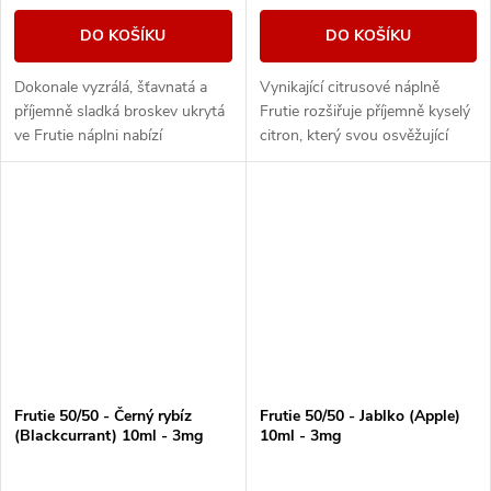
DO KOŠÍKU
DO KOŠÍKU
Dokonale vyzrálá, šťavnatá a
Vynikající citrusové náplně
příjemně sladká broskev ukrytá
Frutie rozšiřuje příjemně kyselý
ve Frutie náplni nabízí
citron, který svou osvěžující
autentickou ovocnou příchuť.
příchutí dokonale zpestří
Intenzivní a výrazná broskev s
sladkou rutinu.
plnou chutí...
Frutie 50/50 - Černý rybíz
Frutie 50/50 - Jablko (Apple)
(Blackcurrant) 10ml - 3mg
10ml - 3mg