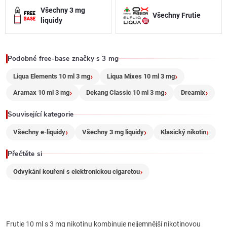
a
Všechny 3 mg
Všechny Frutie
liquidy
c
í
Podobné free-base značky s 3 mg
p
Liqua Elements 10 ml 3 mg
Liqua Mixes 10 ml 3 mg
r
Aramax 10 ml 3 mg
Dekang Classic 10 ml 3 mg
Dreamix
v
Související kategorie
k
Všechny e-liquidy
Všechny 3 mg liquidy
Klasický nikotin
y
Přečtěte si
v
Odvykání kouření s elektronickou cigaretou
ý
p
Frutie 10 ml s 3 mg nikotinu kombinuje nejjemnější nikotinovou