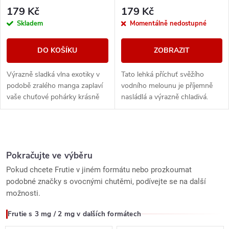
179 Kč
179 Kč
Skladem
Momentálně nedostupné
DO KOŠÍKU
ZOBRAZIT
Výrazně sladká vlna exotiky v
Tato lehká příchuť svěžího
podobě zralého manga zaplaví
vodního melounu je příjemně
vaše chuťové pohárky krásně
nasládlá a výrazně chladivá.
ovocnou příchutí společně se
Vychutnejte si melounový
silnou chladivou svěžestí.
koktejl s kostkami ledu. Těžko si
Ledové mango...
představit...
O
v
Pokračujte ve výběru
Pokud chcete Frutie v jiném formátu nebo prozkoumat
l
podobné značky s ovocnými chutěmi, podívejte se na další
možnosti.
á
Frutie s 3 mg / 2 mg v dalších formátech
d