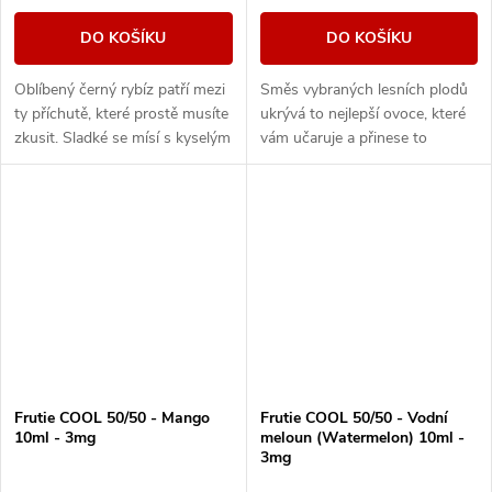
DO KOŠÍKU
DO KOŠÍKU
Oblíbený černý rybíz patří mezi
Směs vybraných lesních plodů
ty příchutě, které prostě musíte
ukrývá to nejlepší ovoce, které
zkusit. Sladké se mísí s kyselým
vám učaruje a přinese to
a tahle šťavnatá Frutie náplň
nejlepší z různých druhů bobulí.
zaplaví vaše chuťové pohárky...
Výrazně ovocná chuť pro celý
den.
Frutie COOL 50/50 - Mango
Frutie COOL 50/50 - Vodní
10ml - 3mg
meloun (Watermelon) 10ml -
3mg