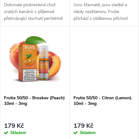
u
Dokonale prokreslená chuť
Jsou šťavnaté, jsou sladké a
u
zralých banánů s příjemně
nikdy nezklamou. Frutie
k
přetrvávající dochutí perfektně
přichází s oblíbenou příchutí
k
doplňuje Frutie nabídku a
borůvek, která vám prostě
omezený výběr banánových
nesmí chybět. Plná chuť zralých
t
náplní.
borůvek zaútočí...
t
ů
ů
Frutie 50/50 - Broskev (Peach)
Frutie 50/50 - Citron (Lemon)
10ml - 3mg
10ml - 3mg
179 Kč
179 Kč
Skladem
Skladem