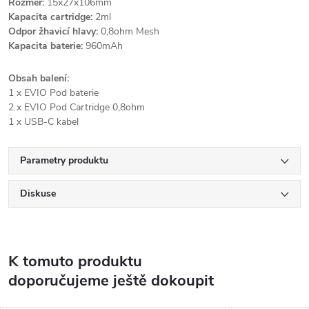
Rozměr:
15x27x106mm
Kapacita cartridge:
2ml
Odpor žhavicí hlavy:
0,8ohm Mesh
Kapacita baterie:
960mAh
Obsah balení:
1 x EVIO Pod baterie
2 x EVIO Pod Cartridge 0,8ohm
1 x USB-C kabel
Parametry produktu
Diskuse
K tomuto produktu
doporučujeme ještě dokoupit