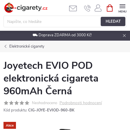
Přejít
NÁKUPNÍ
KOŠÍK
na
obsah
HLEDAT
⛟ Doprava ZDARMA od 3000 Kč!
Elektronické cigarety
Joyetech EVIO POD
elektronická cigareta
960mAh Černá
Podrobnosti hodnocení
Neohodnoceno
Kód produktu:
CIG-JOYE-EVIOD-960-BK
Akce