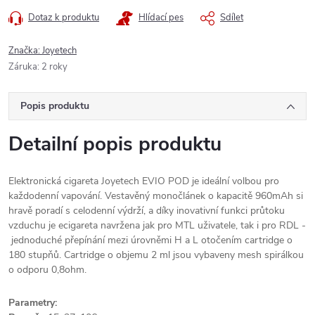
Dotaz k produktu
Hlídací pes
Sdílet
Značka:
Joyetech
Záruka
:
2 roky
Popis produktu
Detailní popis produktu
Elektronická cigareta Joyetech EVIO POD je ideální volbou pro
každodenní vapování. Vestavěný monočlánek o kapacitě 960mAh si
hravě poradí s celodenní výdrží, a díky inovativní funkci průtoku
vzduchu je ecigareta navržena jak pro MTL uživatele, tak i pro RDL -
jednoduché přepínání mezi úrovněmi H a L otočením cartridge o
180 stupňů. Cartridge o objemu 2 ml jsou vybaveny mesh spirálkou
o odporu 0,8ohm.
Parametry: