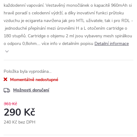
každodenní vapování. Vestavěný monočlánek o kapacitě 960mAh si
hravě poradí s celodenní výdrží, a díky inovativní funkci průtoku
vzduchu je ecigareta navržena jak pro MTL uživatele, tak i pro RDL -
jednoduché přepínání mezi úrovněmi H a L otočením cartridge o
180 stupňů. Cartridge o objemu 2 ml jsou vybaveny mesh spirálkou
o odporu 0,8ohm.... více info v detailním popisu
Detailní informace
Položka byla vyprodána…
Momentálně nedostupné
Možnosti doručení
361 Kč
290 Kč
240 Kč bez DPH
Měrná
cena: