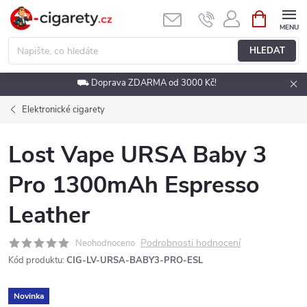
Přejít
NÁKUPNÍ
KOŠÍK
na
obsah
HLEDAT
⛟ Doprava ZDARMA od 3000 Kč!
Elektronické cigarety
Lost Vape URSA Baby 3
Pro 1300mAh Espresso
Leather
Podrobnosti hodnocení
Neohodnoceno
Kód produktu:
CIG-LV-URSA-BABY3-PRO-ESL
Novinka