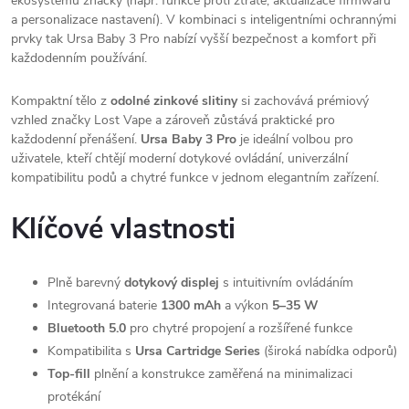
ekosystému značky (např. funkce proti ztrátě, aktualizace firmwaru
a personalizace nastavení). V kombinaci s inteligentními ochrannými
prvky tak Ursa Baby 3 Pro nabízí vyšší bezpečnost a komfort při
každodenním používání.
Kompaktní tělo z
odolné zinkové slitiny
si zachovává prémiový
vzhled značky Lost Vape a zároveň zůstává praktické pro
každodenní přenášení.
Ursa Baby 3 Pro
je ideální volbou pro
uživatele, kteří chtějí moderní dotykové ovládání, univerzální
kompatibilitu podů a chytré funkce v jednom elegantním zařízení.
Klíčové vlastnosti
Plně barevný
dotykový displej
s intuitivním ovládáním
Integrovaná baterie
1300 mAh
a výkon
5–35 W
Bluetooth 5.0
pro chytré propojení a rozšířené funkce
Kompatibilita s
Ursa Cartridge Series
(široká nabídka odporů)
Top-fill
plnění a konstrukce zaměřená na minimalizaci
protékání