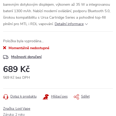
barevným dotykovým displejem, výkonem až 35 W a integrovanou
baterií 1300 mAh. Nabízí moderní ovládání, podporu Bluetooth 5.0,
širokou kompatibilitu s Ursa Cartridge Series a pohodlné top-fill
plnění pro MTL i RDL vapování.
Detailní informace
Položka byla vyprodána…
Momentálně nedostupné
Možnosti doručení
689 Kč
569 Kč bez DPH
Měrná
cena:
Dotaz k produktu
Hlídací pes
Sdílet
Značka:
Lost Vape
Záruka
:
2 roky