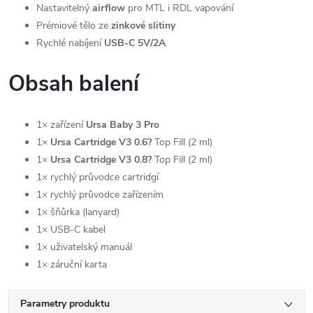
Nastavitelný
airflow
pro MTL i RDL vapování
Prémiové tělo ze
zinkové slitiny
Rychlé nabíjení
USB-C 5V/2A
Obsah balení
1× zařízení
Ursa Baby 3 Pro
1×
Ursa Cartridge V3 0.6?
Top Fill (2 ml)
1×
Ursa Cartridge V3 0.8?
Top Fill (2 ml)
1× rychlý průvodce cartridgí
1× rychlý průvodce zařízením
1× šňůrka (lanyard)
1× USB-C kabel
1× uživatelský manuál
1× záruční karta
Parametry produktu