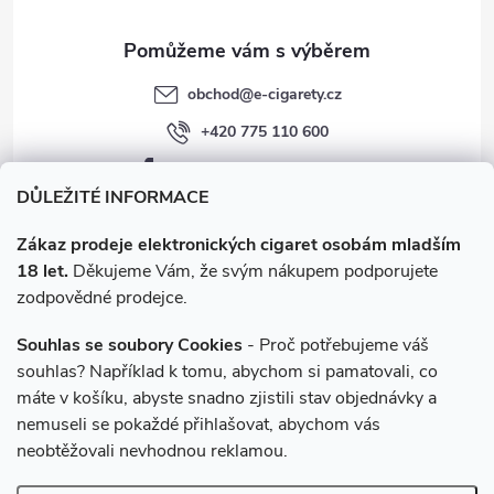
obchod
@
e-cigarety.cz
+420 775 110 600
facebook.com/e-cigarety.cz
DŮLEŽITÉ INFORMACE
Zákaz prodeje elektronických cigaret osobám mladším
18 let.
Děkujeme Vám, že svým nákupem podporujete
zodpovědné prodejce.
Souhlas se soubory Cookies
- Proč potřebujeme váš
souhlas? Například k tomu, abychom si pamatovali, co
máte v košíku, abyste snadno zjistili stav objednávky a
Instagram
nemuseli se pokaždé přihlašovat, abychom vás
neobtěžovali nevhodnou reklamou.