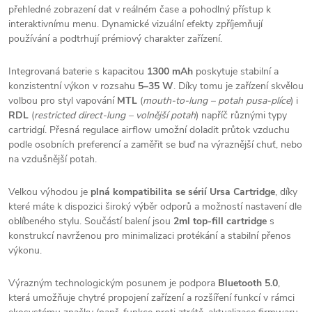
přehledné zobrazení dat v reálném čase a pohodlný přístup k
interaktivnímu menu. Dynamické vizuální efekty zpříjemňují
používání a podtrhují prémiový charakter zařízení.
Integrovaná baterie s kapacitou
1300 mAh
poskytuje stabilní a
konzistentní výkon v rozsahu
5–35 W
. Díky tomu je zařízení skvělou
volbou pro styl vapování
MTL
(
mouth-to-lung – potah pusa-plíce
) i
RDL
(
restricted direct-lung – volnější potah
) napříč různými typy
cartridgí. Přesná regulace airflow umožní doladit průtok vzduchu
podle osobních preferencí a zaměřit se buď na výraznější chuť, nebo
na vzdušnější potah.
Velkou výhodou je
plná kompatibilita se sérií Ursa Cartridge
, díky
které máte k dispozici široký výběr odporů a možností nastavení dle
oblíbeného stylu. Součástí balení jsou
2ml top-fill cartridge
s
konstrukcí navrženou pro minimalizaci protékání a stabilní přenos
výkonu.
Výrazným technologickým posunem je podpora
Bluetooth 5.0
,
která umožňuje chytré propojení zařízení a rozšíření funkcí v rámci