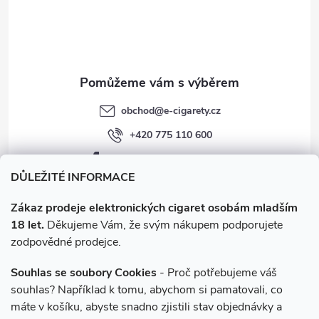
í
obchod
@
e-cigarety.cz
+420 775 110 600
facebook.com/e-cigarety.cz
DŮLEŽITÉ INFORMACE
Zákaz prodeje elektronických cigaret osobám mladším
18 let.
Děkujeme Vám, že svým nákupem podporujete
zodpovědné prodejce.
Souhlas se soubory Cookies
- Proč potřebujeme váš
souhlas? Například k tomu, abychom si pamatovali, co
máte v košíku, abyste snadno zjistili stav objednávky a