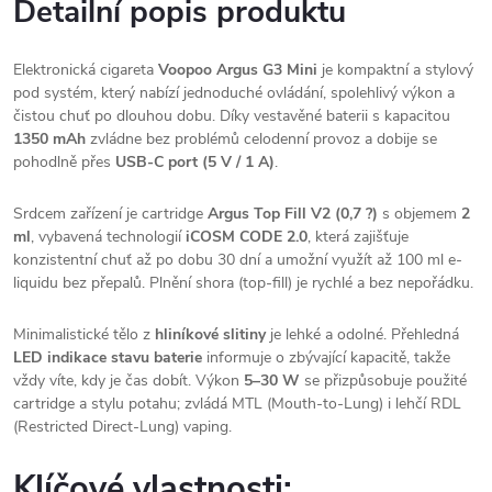
Detailní popis produktu
Elektronická cigareta
Voopoo Argus G3 Mini
je kompaktní a stylový
pod systém, který nabízí jednoduché ovládání, spolehlivý výkon a
čistou chuť po dlouhou dobu. Díky vestavěné baterii s kapacitou
1350 mAh
zvládne bez problémů celodenní provoz a dobije se
pohodlně přes
USB-C port (5 V / 1 A)
.
Srdcem zařízení je cartridge
Argus Top Fill V2 (0,7 ?)
s objemem
2
ml
, vybavená technologií
iCOSM CODE 2.0
, která zajišťuje
konzistentní chuť až po dobu 30 dní a umožní využít až 100 ml e-
liquidu bez přepalů. Plnění shora (top-fill) je rychlé a bez nepořádku.
Minimalistické tělo z
hliníkové slitiny
je lehké a odolné. Přehledná
LED indikace stavu baterie
informuje o zbývající kapacitě, takže
vždy víte, kdy je čas dobít. Výkon
5–30 W
se přizpůsobuje použité
cartridge a stylu potahu; zvládá MTL (Mouth-to-Lung) i lehčí RDL
(Restricted Direct-Lung) vaping.
Klíčové vlastnosti: