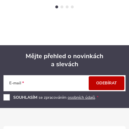
Mějte přehled o novinkách
a slevách
Z
á
E-mail
ODEBÍRAT
p
SOUHLASÍM
se zpracováním
osobních údajů
.
a
t