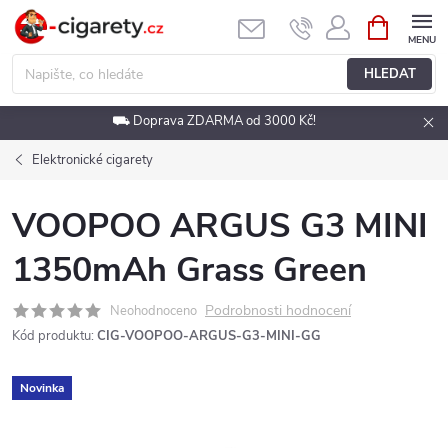
Přejít
NÁKUPNÍ
KOŠÍK
na
obsah
HLEDAT
⛟ Doprava ZDARMA od 3000 Kč!
Elektronické cigarety
VOOPOO ARGUS G3 MINI
1350mAh Grass Green
Podrobnosti hodnocení
Neohodnoceno
Kód produktu:
CIG-VOOPOO-ARGUS-G3-MINI-GG
Novinka