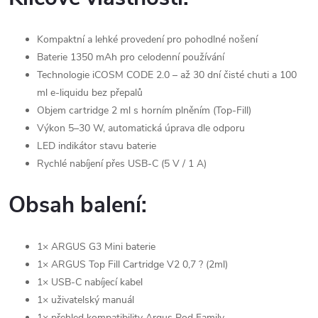
Kompaktní a lehké provedení pro pohodlné nošení
Baterie 1350 mAh pro celodenní používání
Technologie iCOSM CODE 2.0 – až 30 dní čisté chuti a 100
ml e-liquidu bez přepalů
Objem cartridge 2 ml s horním plněním (Top-Fill)
Výkon 5–30 W, automatická úprava dle odporu
LED indikátor stavu baterie
Rychlé nabíjení přes USB-C (5 V / 1 A)
Obsah balení:
1× ARGUS G3 Mini baterie
1× ARGUS Top Fill Cartridge V2 0,7 ? (2ml)
1× USB-C nabíjecí kabel
1× uživatelský manuál
1× přehled kompatibility Argus Pod Family