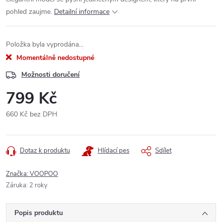
pohled zaujme.
Detailní informace
Položka byla vyprodána…
Momentálně nedostupné
Možnosti doručení
799 Kč
660 Kč bez DPH
Měrná
cena:
Dotaz k produktu
Hlídací pes
Sdílet
Značka:
VOOPOO
Záruka
:
2 roky
Popis produktu