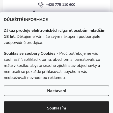
+420 775 110 600
facebook.com/e-cigarety.cz
DŮLEŽITÉ INFORMACE
Zákaz prodeje elektronických cigaret osobám mladším
18 let.
Děkujeme Vám, že svým nákupem podporujete
zodpovědné prodejce.
Souhlas se soubory Cookies
- Proč potřebujeme váš
souhlas? Například k tomu, abychom si pamatovali, co
máte v košíku, abyste snadno zjistili stav objednávky a
Instagram
nemuseli se pokaždé přihlašovat, abychom vás
neobtěžovali nevhodnou reklamou.
Copyright 2026
e-cigarety.cz
. Všechna práva vyhrazena.
Upravit
Nastavení
nastavení cookies
Vytvořil Shoptet
Souhlasím