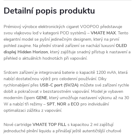
Detailní popis produktu
Prémiový výrobce elektronických cigaret VOOPOO představuje
svou vlajkovou loď v kategorii POD systémů –
VMATE MAX
. Tento
elegantní model se pyšní jedinečným designem, který na první
pohled zaujme. Na přední straně zařízení se nachází luxusní
OLED
displej Hidden Horizon
, který zajišťuje snadný přístup k nastavení a
přehled o aktuálních hodnotách při vapování.
Srdcem zařízení je integrovaná baterie o kapacitě 1200 mAh, která
nabízí dostatečnou výdrž pro celodenní používání. Díky
rychlonabíjení přes
USB-C port (5V/2A)
můžete své zařízení rychle
dobít a pokračovat v bezstarostném vapování. Model je vybaven
moderním čipem
GENE
, který umožňuje nastavení výkonu až na 30
W a nabízí tři režimy –
SPT
,
NOR
a
ECO
pro individuální
optimalizaci zážitku z vapování.
Nové cartridge
VMATE TOP FILL
s kapacitou 2 ml zajišťují
jednoduché plnění liquidu a přinášejí ještě autentičtější chuťové