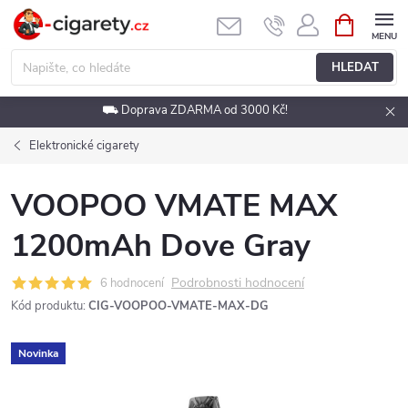
Přejít
NÁKUPNÍ
KOŠÍK
na
obsah
HLEDAT
⛟ Doprava ZDARMA od 3000 Kč!
Elektronické cigarety
VOOPOO VMATE MAX
1200mAh Dove Gray
Podrobnosti hodnocení
6 hodnocení
Kód produktu:
CIG-VOOPOO-VMATE-MAX-DG
Novinka