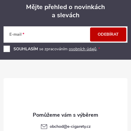
Mějte přehled o novinkách
a slevách
Z
á
E-mail
ODEBÍRAT
p
SOUHLASÍM
se zpracováním
osobních údajů
.
a
t
í
obchod
@
e-cigarety.cz