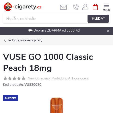
Přejít
NÁKUPNÍ
KOŠÍK
na
obsah
HLEDAT
⛟ Doprava ZDARMA od 3000 Kč!
Jednorázové e-cigarety
VUSE GO 1000 Classic
Peach 18mg
Podrobnosti hodnocení
Neohodnoceno
Kód produktu:
VUS20020
Novinka