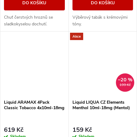
DO KOŠÍKU
DO KOŠÍKU
Chuť čerstvých hroznů se
Výběrový tabák s krémovými
sladkokyselou dochutí.
tóny.
Akce
–20 %
199 Kč
Liquid ARAMAX 4Pack
Liquid LIQUA CZ Elements
Classic Tobacco 4x10ml-18mg
Menthol 10ml-18mg (Mentol)
619 Kč
159 Kč
Skladem
Skladem