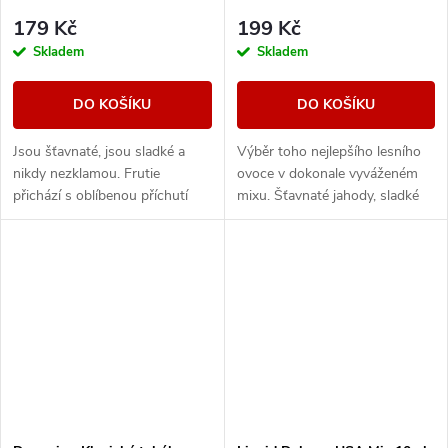
179 Kč
199 Kč
Skladem
Skladem
DO KOŠÍKU
DO KOŠÍKU
Jsou šťavnaté, jsou sladké a
Výběr toho nejlepšího lesního
nikdy nezklamou. Frutie
ovoce v dokonale vyváženém
přichází s oblíbenou příchutí
mixu. Šťavnaté jahody, sladké
borůvek, která vám prostě
maliny nebo vyzrálé borůvky, to
nesmí chybět. Plná chuť zralých
vše v jedné vynikající náplni.
borůvek zaútočí...