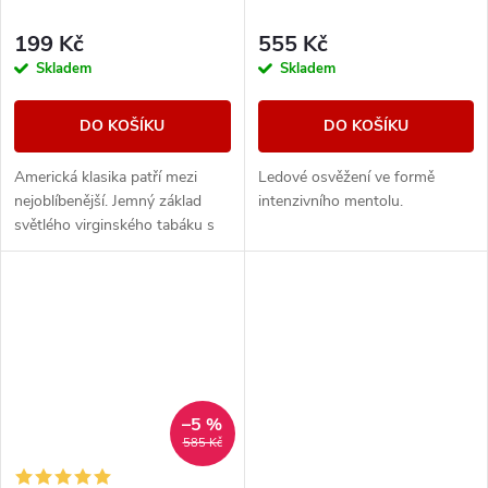
199 Kč
555 Kč
Skladem
Skladem
DO KOŠÍKU
DO KOŠÍKU
Americká klasika patří mezi
Ledové osvěžení ve formě
nejoblíbenější. Jemný základ
intenzivního mentolu.
světlého virginského tabáku s
sebou nese nenápadné lehce
nasládlé tóny. Výborná příchuť
pro...
–5 %
585 Kč