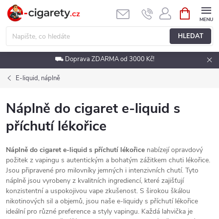
Přejít
NÁKUPNÍ
KOŠÍK
na
obsah
HLEDAT
⛟ Doprava ZDARMA od 3000 Kč!
E-liquid, náplně
Náplně do cigaret e-liquid s
příchutí lékořice
Náplně do cigaret e-liquid s příchutí lékořice
nabízejí opravdový
požitek z vapingu s autentickým a bohatým zážitkem chuti lékořice.
Jsou připravené pro milovníky jemných i intenzivních chutí. Tyto
náplně jsou vyrobeny z kvalitních ingrediencí, které zajišťují
konzistentní a uspokojivou vape zkušenost. S širokou škálou
nikotinových sil a objemů, jsou naše e-liquidy s příchutí lékořice
ideální pro různé preference a styly vapingu. Každá lahvička je