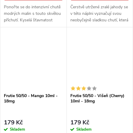
Ponořte se do intenzivní chutě
Čerstvě utržené zralé jahody se
modrých malin s touto skvělou
v této náplni vyznačují svou
příchutí. Kyselá šťavnatost
neobyčejně sladkou chutí, která
malin zde zdůrazňuje chladivý
vás nadchne a nebudete moci
závěr, který vytváří
se jí nabažit.
harmonický...
Frutie 50/50 - Mango 10ml -
Frutie 50/50 - Višeň (Cherry)
18mg
10ml - 18mg
179 Kč
179 Kč
Skladem
Skladem