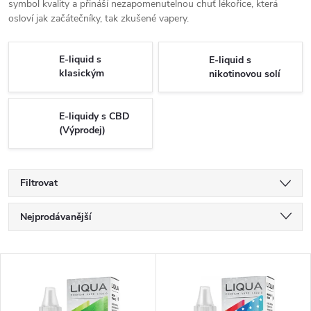
symbol kvality a přináší nezapomenutelnou chuť lékořice, která
osloví jak začátečníky, tak zkušené vapery.
E-liquid s
E-liquid s
klasickým
nikotinovou solí
nikotinem
E-liquidy s CBD
(Výprodej)
Filtrovat
Ř
Nejprodávanější
a
Doporučujeme
V
Nejlevnější
z
ý
Nejdražší