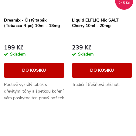
245 Kč
Dreamix - Čistý tabák
Liquid ELFLIQ Nic SALT
(Tobacco Ripe) 10ml - 18mg
Cherry 10ml - 20mg
199 Kč
239 Kč
Skladem
Skladem
DO KOŠÍKU
DO KOŠÍKU
Poctivě vyzrálý tabák s
Tradiční třešňová příchuť.
dřevitými tóny a špetkou koření
vám poskytne ten pravý požitek
z vapování vynikající tabákové
příchutě.