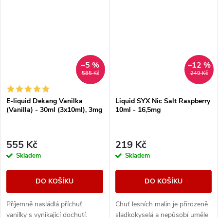
–5 %
–12 %
585 Kč
249 Kč
E-liquid Dekang Vanilka
Liquid SYX Nic Salt Raspberry
(Vanilla) - 30ml (3x10ml), 3mg
10ml - 16,5mg
555 Kč
219 Kč
Skladem
Skladem
DO KOŠÍKU
DO KOŠÍKU
Příjemně nasládlá příchuť
Chuť lesních malin je přirozeně
vanilky s vynikající dochutí.
sladkokyselá a nepůsobí uměle