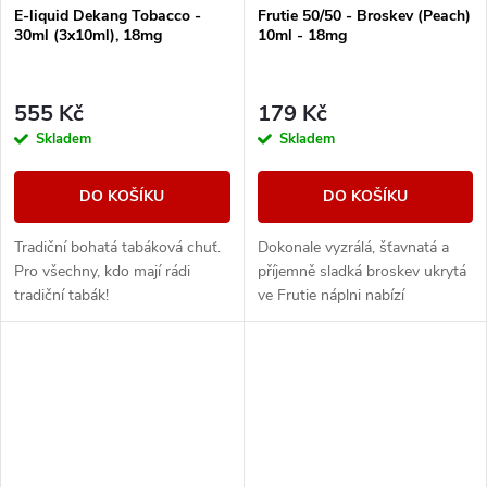
E-liquid Dekang Tobacco -
Frutie 50/50 - Broskev (Peach)
30ml (3x10ml), 18mg
10ml - 18mg
555 Kč
179 Kč
Skladem
Skladem
DO KOŠÍKU
DO KOŠÍKU
Tradiční bohatá tabáková chuť.
Dokonale vyzrálá, šťavnatá a
Pro všechny, kdo mají rádi
příjemně sladká broskev ukrytá
tradiční tabák!
ve Frutie náplni nabízí
autentickou ovocnou příchuť.
Intenzivní a výrazná broskev s
plnou chutí...