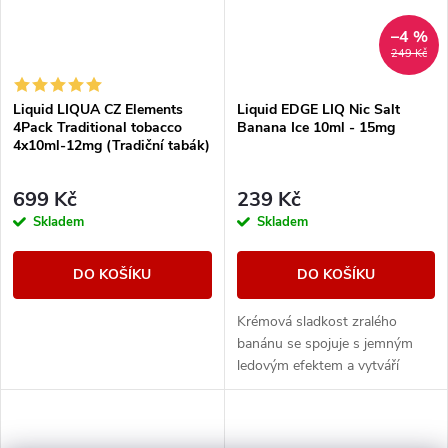
–4 %
249 Kč
Liquid LIQUA CZ Elements
Liquid EDGE LIQ Nic Salt
4Pack Traditional tobacco
Banana Ice 10ml - 15mg
4x10ml-12mg (Tradiční tabák)
699 Kč
239 Kč
Skladem
Skladem
DO KOŠÍKU
DO KOŠÍKU
Krémová sladkost zralého
banánu se spojuje s jemným
ledovým efektem a vytváří
hladkou, osvěžující chuť s
příjemně chladivým dozvukem.