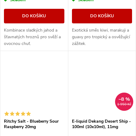
Skladem
Skladem
DO KOŠÍKU
DO KOŠÍKU
Kombinace sladkých jahod a
Exotická směs kiwi, marakuji a
šťavnatých hroznů pro svěží a
guavy pro tropický a osvěžující
ovocnou chuť.
zážitek.
–8 %
1 950 Kč
Ritchy Salt - Blueberry Sour
E-liquid Dekang Desert Ship -
Raspberry 20mg
100ml (10x10ml), 11mg