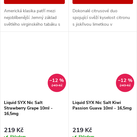
Americká klasika patří mezi
Dokonalé citrusové duo
nejoblíbenější. Jemný základ
spojující svěží kyselost citronu
světlého virginského tabáku s
s jiskřivou limetkou v
sebou nese nenápadné lehce
kombinaci, která přináší
nasládlé tóny. Výborná příchuť
neodolatelné osvěžení a
pro...
výrazné tóny v každém
potahu....
–12 %
–12 %
249 Kč
249 Kč
Liquid SYX Nic Salt
Liquid SYX Nic Salt Kiwi
Strawberry Grape 10ml -
Passion Guava 10ml - 16,5mg
16,5mg
219 Kč
219 Kč