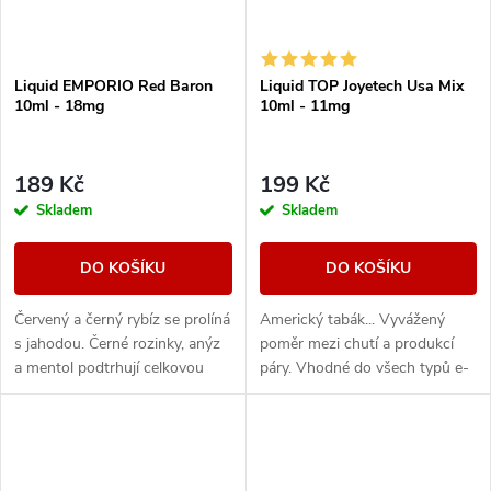
Liquid EMPORIO Red Baron
Liquid TOP Joyetech Usa Mix
10ml - 18mg
10ml - 11mg
189 Kč
199 Kč
Skladem
Skladem
DO KOŠÍKU
DO KOŠÍKU
Červený a černý rybíz se prolíná
Americký tabák... Vyvážený
s jahodou. Černé rozinky, anýz
poměr mezi chutí a produkcí
a mentol podtrhují celkovou
páry. Vhodné do všech typů e-
kompozici.
cigaret