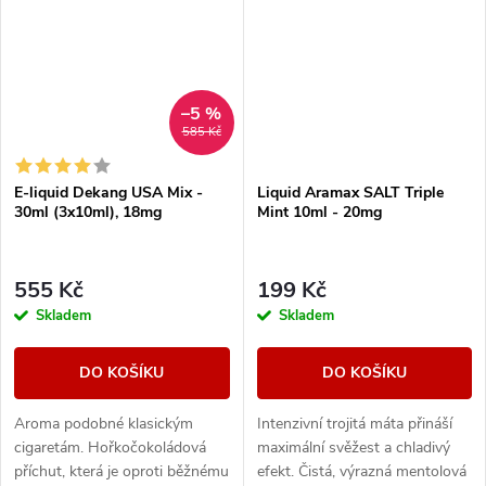
–5 %
585 Kč
E-liquid Dekang USA Mix -
Liquid Aramax SALT Triple
30ml (3x10ml), 18mg
Mint 10ml - 20mg
555 Kč
199 Kč
Skladem
Skladem
DO KOŠÍKU
DO KOŠÍKU
Aroma podobné klasickým
Intenzivní trojitá máta přináší
cigaretám. Hořkočokoládová
maximální svěžest a chladivý
příchut, která je oproti běžnému
efekt. Čistá, výrazná mentolová