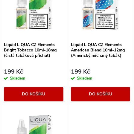
e
p
Abecedně
n
i
í
s
Liquid LIQUA CZ Elements
Liquid LIQUA CZ Elements
p
Bright Tobacco 10ml-18mg
American Blend 10ml-12mg
p
(čistá tabáková příchuť)
(Americký míchaný tabák)
r
r
199 Kč
199 Kč
o
Skladem
Skladem
o
d
DO KOŠÍKU
DO KOŠÍKU
d
u
u
k
k