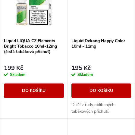
t
t
ů
ů
Liquid LIQUA CZ Elements
Liquid Dekang Happy Color
Bright Tobacco 10ml-12mg
10ml - 11mg
(čistá tabáková příchuť)
199 Kč
195 Kč
Skladem
Skladem
DO KOŠÍKU
DO KOŠÍKU
Další z řady oblíbených
tabákových příchutí.