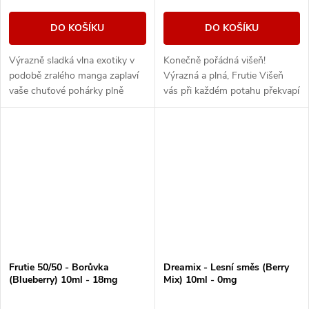
DO KOŠÍKU
DO KOŠÍKU
Výrazně sladká vlna exotiky v
Konečně pořádná višeň!
podobě zralého manga zaplaví
Výrazná a plná, Frutie Višeň
vaše chuťové pohárky plně
vás při každém potahu překvapí
ovocnou příchutí.
svou intenzivní a věrnou chutí,
které se nebudete moci nabažit.
Frutie 50/50 - Borůvka
Dreamix - Lesní směs (Berry
(Blueberry) 10ml - 18mg
Mix) 10ml - 0mg