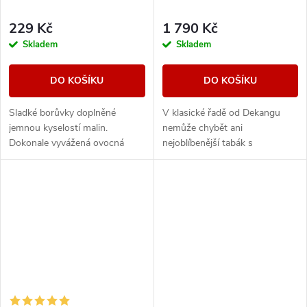
229 Kč
1 790 Kč
Skladem
Skladem
DO KOŠÍKU
DO KOŠÍKU
Sladké borůvky doplněné
V klasické řadě od Dekangu
jemnou kyselostí malin.
nemůže chybět ani
Dokonale vyvážená ovocná
nejoblíbenější tabák s
směs, která kombinuje sladké i
legendárním velbloudem.
svěží tóny.