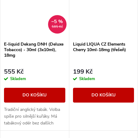
–5 %
585 Kč
E-liquid Dekang DNH (Deluxe
Liquid LIQUA CZ Elements
Tobacco) - 30ml (3x10ml),
Cherry 10ml-18mg (třešeň)
18mg
555 Kč
199 Kč
Skladem
Skladem
DO KOŠÍKU
DO KOŠÍKU
Tradiční anglický tabák. Volba
spíše pro silnější kuřáky. Má
tabákový odér bez dalších
aromatických prvků.