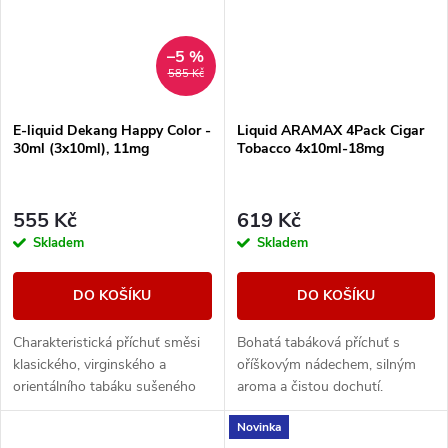
–5 %
585 Kč
E-liquid Dekang Happy Color -
Liquid ARAMAX 4Pack Cigar
30ml (3x10ml), 11mg
Tobacco 4x10ml-18mg
555 Kč
619 Kč
Skladem
Skladem
DO KOŠÍKU
DO KOŠÍKU
Charakteristická příchuť směsi
Bohatá tabáková příchuť s
klasického, virginského a
oříškovým nádechem, silným
orientálního tabáku sušeného
aroma a čistou dochutí.
žárem slunce.
Novinka