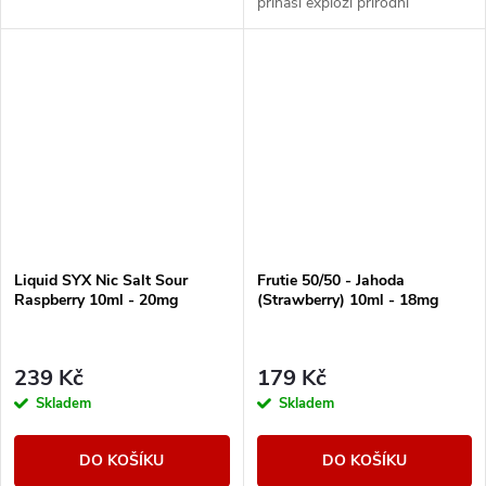
přináší explozi přírodní
sladkosti a svěžesti v každém
potahu.
Liquid SYX Nic Salt Sour
Frutie 50/50 - Jahoda
Raspberry 10ml - 20mg
(Strawberry) 10ml - 18mg
239 Kč
179 Kč
Skladem
Skladem
DO KOŠÍKU
DO KOŠÍKU