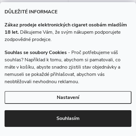
DŮLEŽITÉ INFORMACE
Zákaz prodeje elektronických cigaret osobám mladším
–4 %
–7 %
18 let.
Děkujeme Vám, že svým nákupem podporujete
249 Kč
735 Kč
zodpovědné prodejce.
Souhlas se soubory Cookies
- Proč potřebujeme váš
Liquid EDGE LIQ Nic Salt
Liquid ELFLIQ Nic SALT
Apple Peach 10ml - 15mg
Strawberry Ice 30ml (3x10ml)
souhlas? Například k tomu, abychom si pamatovali, co
- 20mg
máte v košíku, abyste snadno zjistili stav objednávky a
nemuseli se pokaždé přihlašovat, abychom vás
239 Kč
679 Kč
neobtěžovali nevhodnou reklamou.
Skladem
Skladem
Nastavení
DO KOŠÍKU
DO KOŠÍKU
Svěží chuť jablka se dokonale
Pěkně vychlazené, sladké a
Souhlasím
doplňuje s hebkou sladkostí
voňavé jahody.
broskve a nabízí lehký,