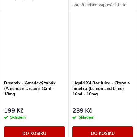
ani při delším vapování. Je to
ten typ e-liquidu, který tě
neunaví a klidně ho zvládneš...
Dreamix - Americký tabák
Liquid X4 Bar Juice - Citron a
(American Dream) 10ml -
limetka (Lemon and Lime)
18mg
10ml - 10mg
199 Kč
239 Kč
Skladem
Skladem
DO KOŠÍKU
DO KOŠÍKU