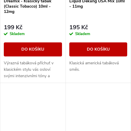
Dreamix - Klasický tabák
Liquid Dekang USA Mix 10ml
(Classic Tobacco) 10ml -
- 11mg
12mg
199 Kč
195 Kč
Skladem
Skladem
DO KOŠÍKU
DO KOŠÍKU
Výrazná tabáková příchuť v
Klasická americká tabáková
klasickém stylu vás osloví
směs.
svými intenzivními tóny a
dřevitou dochutí.