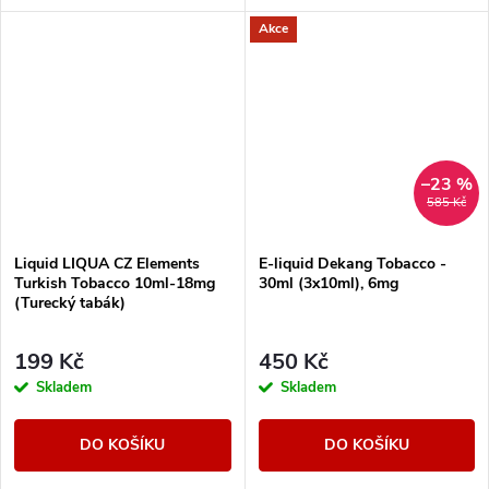
tabáku jemnější a nasládlejší. Z
chuť pro milovníky silného
Akce
nabídky e-liquidů je tato
osvěžení.
značka...
–23 %
585 Kč
Liquid LIQUA CZ Elements
E-liquid Dekang Tobacco -
Turkish Tobacco 10ml-18mg
30ml (3x10ml), 6mg
(Turecký tabák)
199 Kč
450 Kč
Skladem
Skladem
DO KOŠÍKU
DO KOŠÍKU