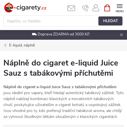
Přejít
NÁKUPNÍ
KOŠÍK
na
obsah
HLEDAT
⛟ Doprava ZDARMA od 3000 Kč!
E-liquid, náplně
Náplně do cigaret e-liquid Juice
Sauz s tabákovými příchutěmi
Náplně do cigaret e-liquid Juice Sauz s tabákovými příchutěmi
jsou ideální pro vapery, kteří hledají autentický tabákový zážitek. Tyto
náplně nabízejí kombinaci klasických a inovativních tabákových
chutí, poskytujíce uživatelům e-cigaret bohatý a uspokojivý zážitek.
Jsou vhodné pro ty, kdo preferují tradiční tabákové aroma, ale chtějí
se vyhnout škodlivým látkám obsaženým v klasických cigaretách.