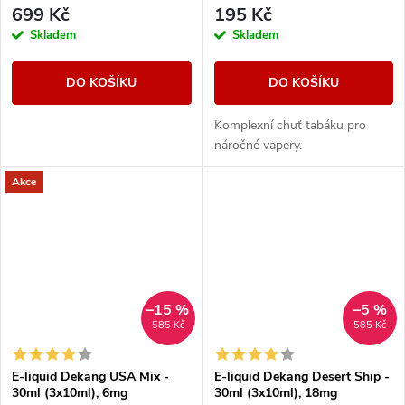
699 Kč
195 Kč
Skladem
Skladem
DO KOŠÍKU
DO KOŠÍKU
Komplexní chuť tabáku pro
náročné vapery.
Akce
–15 %
–5 %
585 Kč
585 Kč
E-liquid Dekang USA Mix -
E-liquid Dekang Desert Ship -
30ml (3x10ml), 6mg
30ml (3x10ml), 18mg