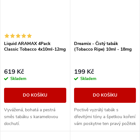
Liquid ARAMAX 4Pack
Dreamix - Čistý tabák
Classic Tobacco 4x10ml-12mg
(Tobacco Ripe) 10ml - 18mg
619 Kč
199 Kč
Skladem
Skladem
DO KOŠÍKU
DO KOŠÍKU
Vyvážená, bohatá a pestrá
Poctivě vyzrálý tabák s
směs tabáku s karamelovou
dřevitými tóny a špetkou koření
dochutí.
vám poskytne ten pravý požitek
z vapování vynikající tabákové
příchutě.