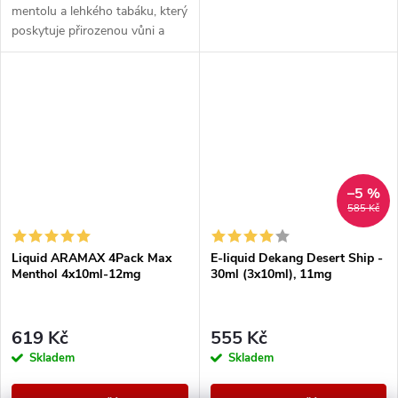
mentolu a lehkého tabáku, který
poskytuje přirozenou vůni a
maximální osvěžení.
–5 %
585 Kč
Liquid ARAMAX 4Pack Max
E-liquid Dekang Desert Ship -
Menthol 4x10ml-12mg
30ml (3x10ml), 11mg
619 Kč
555 Kč
Skladem
Skladem