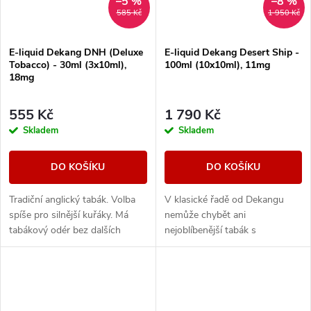
–5 %
–8 %
585 Kč
1 950 Kč
E-liquid Dekang DNH (Deluxe
E-liquid Dekang Desert Ship -
Tobacco) - 30ml (3x10ml),
100ml (10x10ml), 11mg
18mg
555 Kč
1 790 Kč
Skladem
Skladem
DO KOŠÍKU
DO KOŠÍKU
Tradiční anglický tabák. Volba
V klasické řadě od Dekangu
spíše pro silnější kuřáky. Má
nemůže chybět ani
tabákový odér bez dalších
nejoblíbenější tabák s
aromatických prvků.
legendárním velbloudem.