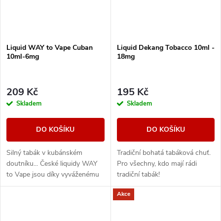
Liquid WAY to Vape Cuban
Liquid Dekang Tobacco 10ml -
10ml-6mg
18mg
209 Kč
195 Kč
Skladem
Skladem
DO KOŠÍKU
DO KOŠÍKU
Silný tabák v kubánském
Tradiční bohatá tabáková chuť.
doutníku... České liquidy WAY
Pro všechny, kdo mají rádi
to Vape jsou díky vyváženému
tradiční tabák!
poměru složek 50PG/50VG
Akce
vhodné do všech typů
elektronických cigaret. Při...