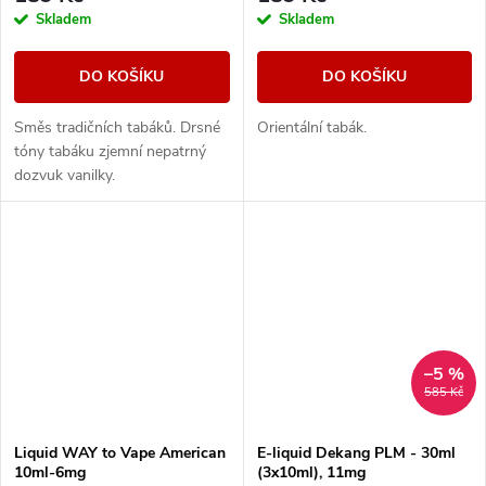
Skladem
Skladem
DO KOŠÍKU
DO KOŠÍKU
Směs tradičních tabáků. Drsné
Orientální tabák.
tóny tabáku zjemní nepatrný
dozvuk vanilky.
–5 %
585 Kč
Liquid WAY to Vape American
E-liquid Dekang PLM - 30ml
10ml-6mg
(3x10ml), 11mg