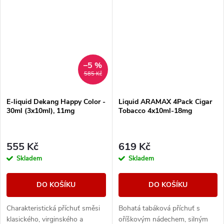
–5 %
585 Kč
E-liquid Dekang Happy Color -
Liquid ARAMAX 4Pack Cigar
30ml (3x10ml), 11mg
Tobacco 4x10ml-18mg
555 Kč
619 Kč
Skladem
Skladem
DO KOŠÍKU
DO KOŠÍKU
Charakteristická příchuť směsi
Bohatá tabáková příchuť s
klasického, virginského a
oříškovým nádechem, silným