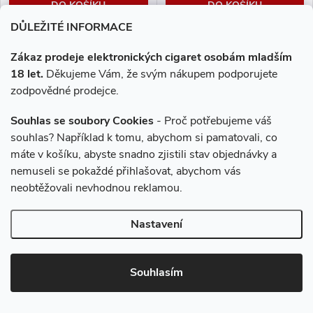
DO KOŠÍKU
DO KOŠÍKU
DŮLEŽITÉ INFORMACE
Max Menthol je prvotřídní směs
V klasické řadě od Dekangu
mentolu a lehkého tabáku, který
nemůže chybět ani
Zákaz prodeje elektronických cigaret osobám mladším
poskytuje přirozenou vůni a
nejoblíbenější tabák s
18 let.
Děkujeme Vám, že svým nákupem podporujete
maximální osvěžení.
legendárním velbloudem.
zodpovědné prodejce.
Souhlas se soubory Cookies
- Proč potřebujeme váš
souhlas? Například k tomu, abychom si pamatovali, co
máte v košíku, abyste snadno zjistili stav objednávky a
nemuseli se pokaždé přihlašovat, abychom vás
neobtěžovali nevhodnou reklamou.
–8 %
–8 %
1 950 Kč
1 950 Kč
Nastavení
E-liquid Dekang Tobacco -
E-liquid Dekang DAF - 100ml
100ml (10x10ml), 11mg
(10x10ml), 6mg
Souhlasím
1 790 Kč
1 790 Kč