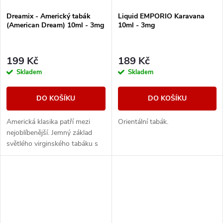
Dreamix - Americký tabák
Liquid EMPORIO Karavana
(American Dream) 10ml - 3mg
10ml - 3mg
199 Kč
189 Kč
Skladem
Skladem
DO KOŠÍKU
DO KOŠÍKU
Americká klasika patří mezi
Orientální tabák.
nejoblíbenější. Jemný základ
světlého virginského tabáku s
sebou nese nenápadné lehce
nasládlé tóny. Výborná příchuť
pro...