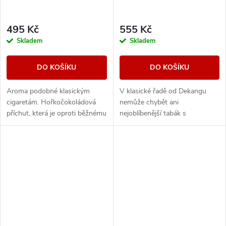
495 Kč
555 Kč
Skladem
Skladem
DO KOŠÍKU
DO KOŠÍKU
Aroma podobné klasickým
V klasické řadě od Dekangu
cigaretám. Hořkočokoládová
nemůže chybět ani
příchut, která je oproti běžnému
nejoblíbenější tabák s
tabáku jemnější a nasládlejší. Z
legendárním velbloudem.
nabídky e-liquidů je tato
značka...