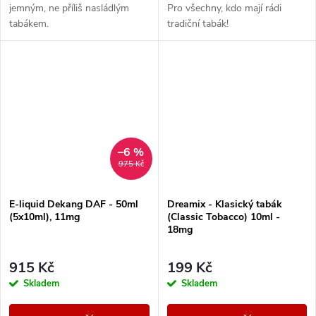
jemným, ne příliš nasládlým
Pro všechny, kdo mají rádi
tabákem.
tradiční tabák!
–6 %
975 Kč
E-liquid Dekang DAF - 50ml
Dreamix - Klasický tabák
(5x10ml), 11mg
(Classic Tobacco) 10ml -
18mg
915 Kč
199 Kč
Skladem
Skladem