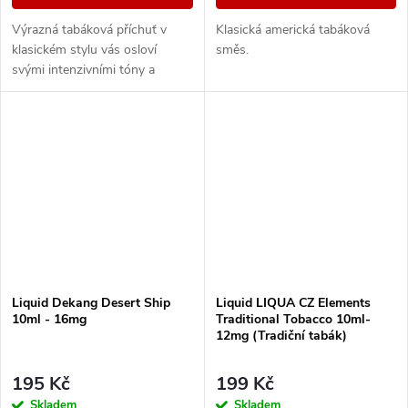
Výrazná tabáková příchuť v
Klasická americká tabáková
klasickém stylu vás osloví
směs.
svými intenzivními tóny a
dřevitou dochutí.
Liquid Dekang Desert Ship
Liquid LIQUA CZ Elements
10ml - 16mg
Traditional Tobacco 10ml-
12mg (Tradiční tabák)
195 Kč
199 Kč
Skladem
Skladem