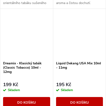
orientálního tabáku sušeného
aroma a čistou dochutí.
žárem slunce.
Dreamix - Klasický tabák
Liquid Dekang USA Mix 10ml
(Classic Tobacco) 10ml -
- 11mg
12mg
199 Kč
195 Kč
Skladem
Skladem
DO KOŠÍKU
DO KOŠÍKU