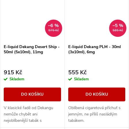
–6 %
–5 %
975 Kč
585 Kč
E-liquid Dekang Desert Ship -
E-liquid Dekang PLM - 30ml
50ml (5x10ml), 11mg
(3x10ml), 6mg
915 Kč
555 Kč
Skladem
Skladem
DO KOŠÍKU
DO KOŠÍKU
V klasické řadě od Dekangu
Oblíbená cigaretová příchuť s
nemůže chybět ani
jemným, ne příliš nasládlým
nejoblíbenější tabák s
tabákem.
legendárním velbloudem.