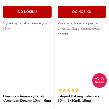
DO KOŠÍKU
DO KOŠÍKU
Výběrový tabák s krémovými
Vyvážená, bohatá a pestrá
tóny.
směs tabáku s karamelovou
dochutí.
–5 %
585 Kč
Dreamix - Americký tabák
E-liquid Dekang Tobacco -
(American Dream) 10ml - 6mg
30ml (3x10ml), 18mg