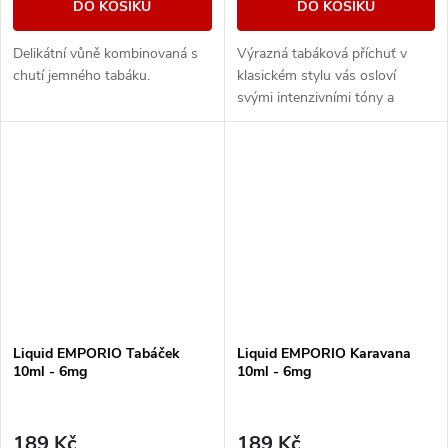
DO KOŠÍKU
DO KOŠÍKU
Delikátní vůně kombinovaná s
Výrazná tabáková příchuť v
chutí jemného tabáku.
klasickém stylu vás osloví
svými intenzivními tóny a
dřevitou dochutí.
Liquid EMPORIO Tabáček
Liquid EMPORIO Karavana
10ml - 6mg
10ml - 6mg
189 Kč
189 Kč