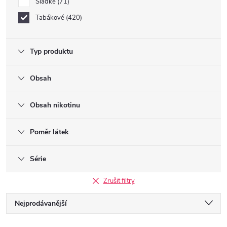
Sladké
71
Tabákové
420
Typ produktu
Obsah
Obsah nikotinu
Poměr látek
Série
Zrušit filtry
Ř
Nejprodávanější
Doporučujeme