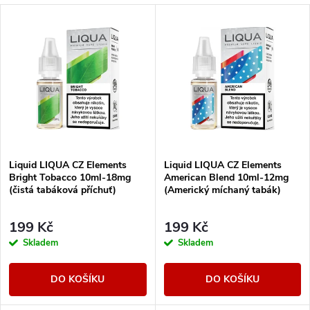
a
V
Nejlevnější
z
ý
Nejdražší
e
p
Abecedně
n
i
í
s
Liquid LIQUA CZ Elements
Liquid LIQUA CZ Elements
p
Bright Tobacco 10ml-18mg
American Blend 10ml-12mg
p
(čistá tabáková příchuť)
(Americký míchaný tabák)
r
r
199 Kč
199 Kč
o
Skladem
Skladem
o
d
DO KOŠÍKU
DO KOŠÍKU
d