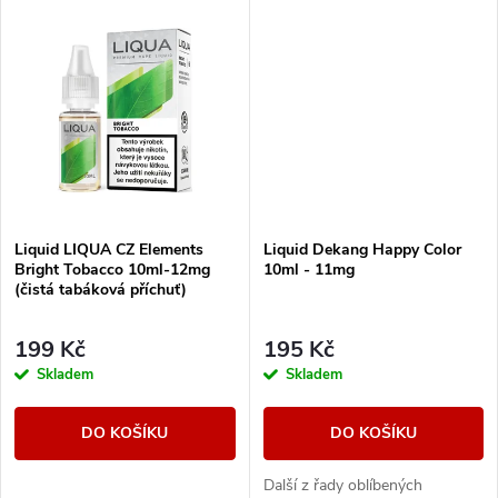
u
u
k
k
t
t
ů
ů
Liquid LIQUA CZ Elements
Liquid Dekang Happy Color
Bright Tobacco 10ml-12mg
10ml - 11mg
(čistá tabáková příchuť)
199 Kč
195 Kč
Skladem
Skladem
DO KOŠÍKU
DO KOŠÍKU
Další z řady oblíbených