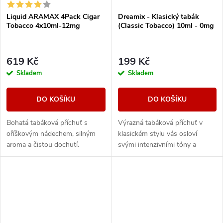
Liquid ARAMAX 4Pack Cigar
Dreamix - Klasický tabák
Tobacco 4x10ml-12mg
(Classic Tobacco) 10ml - 0mg
619 Kč
199 Kč
Skladem
Skladem
DO KOŠÍKU
DO KOŠÍKU
Bohatá tabáková příchuť s
Výrazná tabáková příchuť v
oříškovým nádechem, silným
klasickém stylu vás osloví
aroma a čistou dochutí.
svými intenzivními tóny a
dřevitou dochutí.