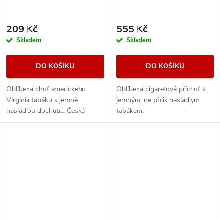
209 Kč
555 Kč
Skladem
Skladem
DO KOŠÍKU
DO KOŠÍKU
Oblíbená chuť amerického
Oblíbená cigaretová příchuť s
Virginia tabáku s jemně
jemným, ne příliš nasládlým
nasládlou dochutí... České
tabákem.
liquidy WAY to Vape jsou díky
vyváženému poměru složek
50PG/50VG vhodné do všech...