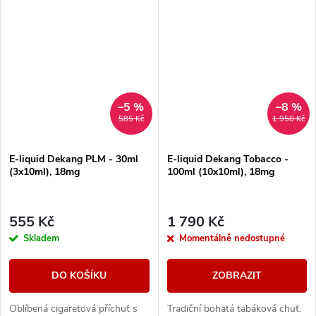
–5 %
–8 %
585 Kč
1 950 Kč
E-liquid Dekang PLM - 30ml
E-liquid Dekang Tobacco -
(3x10ml), 18mg
100ml (10x10ml), 18mg
555 Kč
1 790 Kč
Skladem
Momentálně nedostupné
DO KOŠÍKU
ZOBRAZIT
Oblíbená cigaretová příchuť s
Tradiční bohatá tabáková chuť.