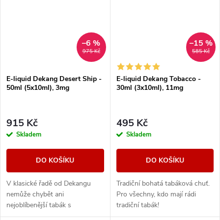
–6 %
–15 %
975 Kč
585 Kč
E-liquid Dekang Desert Ship -
E-liquid Dekang Tobacco -
50ml (5x10ml), 3mg
30ml (3x10ml), 11mg
915 Kč
495 Kč
Skladem
Skladem
DO KOŠÍKU
DO KOŠÍKU
V klasické řadě od Dekangu
Tradiční bohatá tabáková chuť.
nemůže chybět ani
Pro všechny, kdo mají rádi
nejoblíbenější tabák s
tradiční tabák!
legendárním velbloudem.