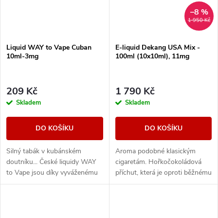
–8 %
1 950 Kč
Liquid WAY to Vape Cuban
E-liquid Dekang USA Mix -
10ml-3mg
100ml (10x10ml), 11mg
209 Kč
1 790 Kč
Skladem
Skladem
DO KOŠÍKU
DO KOŠÍKU
Silný tabák v kubánském
Aroma podobné klasickým
doutníku... České liquidy WAY
cigaretám. Hořkočokoládová
to Vape jsou díky vyváženému
příchut, která je oproti běžnému
poměru složek 50PG/50VG
tabáku jemnější a nasládlejší. Z
vhodné do všech typů
nabídky e-liquidů je tato
elektronických cigaret. Při...
značka...