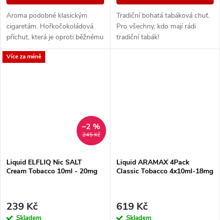
Aroma podobné klasickým
Tradiční bohatá tabáková chuť.
cigaretám. Hořkočokoládová
Pro všechny, kdo mají rádi
příchut, která je oproti běžnému
tradiční tabák!
tabáku jemnější a nasládlejší. Z
Více za méně
nabídky e-liquidů je tato
značka...
–2 %
245 Kč
Liquid ELFLIQ Nic SALT
Liquid ARAMAX 4Pack
Cream Tobacco 10ml - 20mg
Classic Tobacco 4x10ml-18mg
239 Kč
619 Kč
Skladem
Skladem