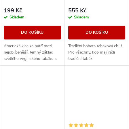
199 Kč
555 Kč
Skladem
Skladem
DO KOŠÍKU
DO KOŠÍKU
Americká klasika patří mezi
Tradiční bohatá tabáková chuť.
nejoblíbenější. Jemný základ
Pro všechny, kdo mají rádi
světlého virginského tabáku s
tradiční tabák!
sebou nese nenápadné lehce
nasládlé tóny. Výborná příchuť
pro...