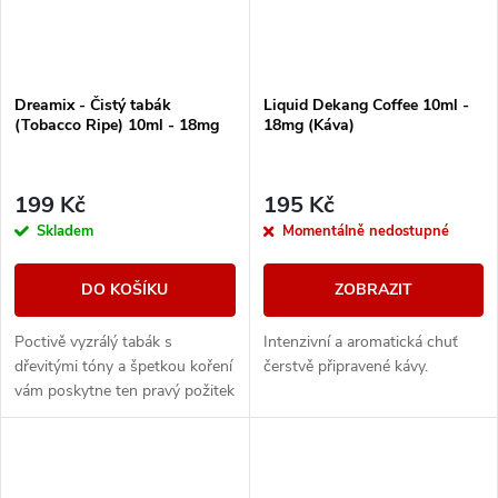
Dreamix - Čistý tabák
Liquid Dekang Coffee 10ml -
(Tobacco Ripe) 10ml - 18mg
18mg (Káva)
199 Kč
195 Kč
Skladem
Momentálně nedostupné
DO KOŠÍKU
ZOBRAZIT
Poctivě vyzrálý tabák s
Intenzivní a aromatická chuť
dřevitými tóny a špetkou koření
čerstvě připravené kávy.
vám poskytne ten pravý požitek
z vapování vynikající tabákové
příchutě.