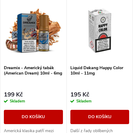
V
Nejlevnější
z
ý
Nejdražší
e
p
Abecedně
n
i
í
s
Dreamix - Americký tabák
Liquid Dekang Happy Color
p
(American Dream) 10ml - 6mg
10ml - 11mg
p
r
r
199 Kč
195 Kč
o
Skladem
Skladem
o
d
DO KOŠÍKU
DO KOŠÍKU
d
u
Americká klasika patří mezi
Další z řady oblíbených