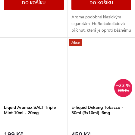
DO KOŠÍKU
DO KOŠÍKU
Aroma podobné klasickým
cigaretám. Hořkočokoládová
příchut, která je oproti běžnému
tabáku jemnější a nasládlejší. Z
Akce
nabídky e-liquidů je tato
značka...
–23 %
585 Kč
Liquid Aramax SALT Triple
E-liquid Dekang Tobacco -
Mint 10ml - 20mg
30ml (3x10ml), 6mg
199 Kč
450 Kč