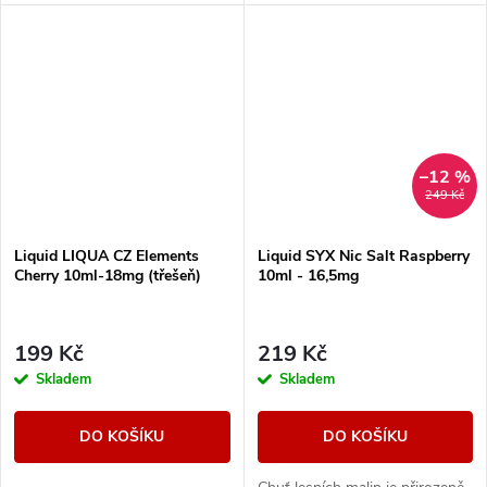
cigaret
aromatických prvků.
–12 %
249 Kč
Liquid LIQUA CZ Elements
Liquid SYX Nic Salt Raspberry
Cherry 10ml-18mg (třešeň)
10ml - 16,5mg
199 Kč
219 Kč
Skladem
Skladem
DO KOŠÍKU
DO KOŠÍKU