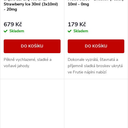
Strawberry Ice 30ml (3x10ml)
10ml - 0mg
- 20mg
679 Kč
179 Kč
Skladem
Skladem
DO KOŠÍKU
DO KOŠÍKU
Pěkně vychlazené, sladké a
Dokonale vyzrálá, šťavnatá a
voňavé jahody.
příjemně sladká broskev ukrytá
ve Frutie náplni nabízí
autentickou ovocnou příchuť.
Intenzivní a výrazná broskev s
plnou chutí...