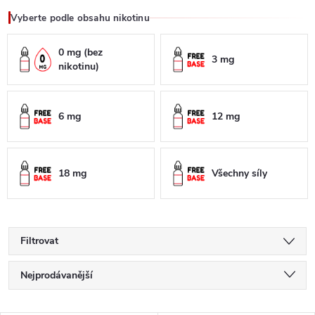
Vyberte podle obsahu nikotinu
0 mg (bez
3 mg
nikotinu)
6 mg
12 mg
18 mg
Všechny síly
Filtrovat
Ř
Nejprodávanější
a
Doporučujeme