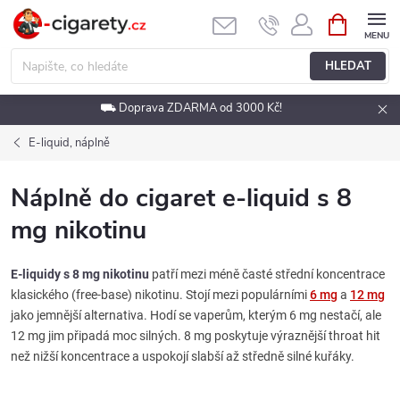
Přejít
NÁKUPNÍ
KOŠÍK
na
obsah
HLEDAT
⛟ Doprava ZDARMA od 3000 Kč!
E-liquid, náplně
Náplně do cigaret e-liquid s 8
mg nikotinu
E-liquidy s 8 mg nikotinu
patří mezi méně časté střední koncentrace
klasického (free-base) nikotinu. Stojí mezi populárními
6 mg
a
12 mg
jako jemnější alternativa. Hodí se vaperům, kterým 6 mg nestačí, ale
12 mg jim připadá moc silných. 8 mg poskytuje výraznější throat hit
než nižší koncentrace a uspokojí slabší až středně silné kuřáky.