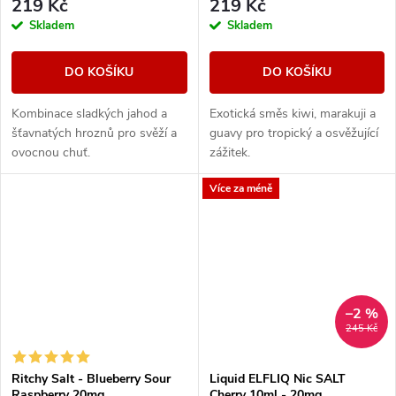
219 Kč
219 Kč
Skladem
Skladem
DO KOŠÍKU
DO KOŠÍKU
Kombinace sladkých jahod a
Exotická směs kiwi, marakuji a
šťavnatých hroznů pro svěží a
guavy pro tropický a osvěžující
ovocnou chuť.
zážitek.
Více za méně
–2 %
245 Kč
Ritchy Salt - Blueberry Sour
Liquid ELFLIQ Nic SALT
Raspberry 20mg
Cherry 10ml - 20mg