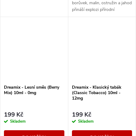
borůvek, malin, ostružin a jahod
přináší explozi přírodní
sladkosti a svěžesti v každém
potahu.
Dreamix - Lesní směs (Berry
Dreamix - Klasický tabák
Mix) 10ml - 0mg
(Classic Tobacco) 10ml -
12mg
199 Kč
199 Kč
Skladem
Skladem