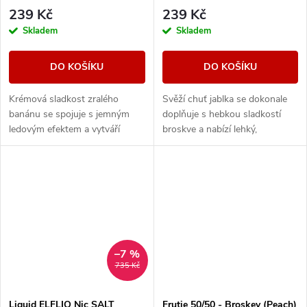
239 Kč
239 Kč
Skladem
Skladem
DO KOŠÍKU
DO KOŠÍKU
Krémová sladkost zralého
Svěží chuť jablka se dokonale
banánu se spojuje s jemným
doplňuje s hebkou sladkostí
ledovým efektem a vytváří
broskve a nabízí lehký,
hladkou, osvěžující chuť s
harmonický ovocný zážitek.
příjemně chladivým dozvukem.
–7 %
735 Kč
Liquid ELFLIQ Nic SALT
Frutie 50/50 - Broskev (Peach)