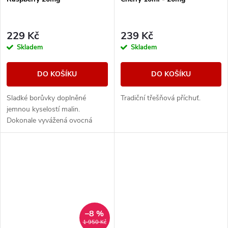
229 Kč
239 Kč
Skladem
Skladem
DO KOŠÍKU
DO KOŠÍKU
Sladké borůvky doplněné
Tradiční třešňová příchuť.
jemnou kyselostí malin.
Dokonale vyvážená ovocná
směs, která kombinuje sladké i
svěží tóny.
–8 %
1 950 Kč