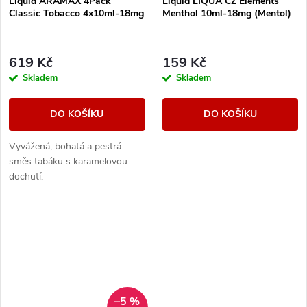
Liquid ARAMAX 4Pack
Liquid LIQUA CZ Elements
Classic Tobacco 4x10ml-18mg
Menthol 10ml-18mg (Mentol)
619 Kč
159 Kč
Skladem
Skladem
DO KOŠÍKU
DO KOŠÍKU
Vyvážená, bohatá a pestrá
směs tabáku s karamelovou
dochutí.
–5 %