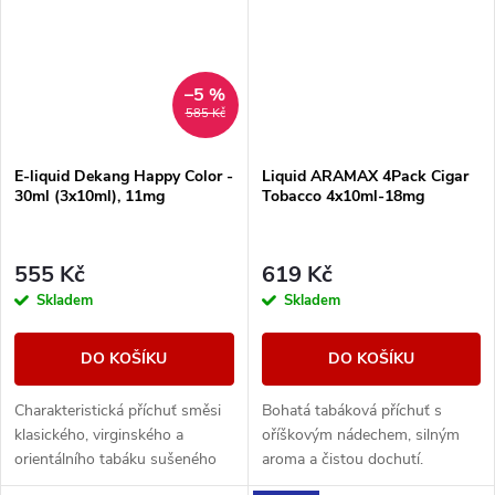
–5 %
585 Kč
E-liquid Dekang Happy Color -
Liquid ARAMAX 4Pack Cigar
30ml (3x10ml), 11mg
Tobacco 4x10ml-18mg
555 Kč
619 Kč
Skladem
Skladem
DO KOŠÍKU
DO KOŠÍKU
Charakteristická příchuť směsi
Bohatá tabáková příchuť s
klasického, virginského a
oříškovým nádechem, silným
orientálního tabáku sušeného
aroma a čistou dochutí.
žárem slunce.