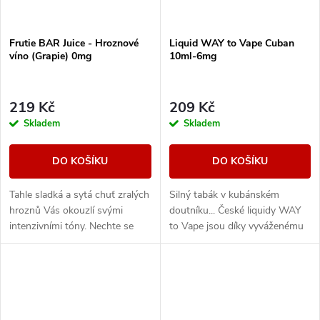
Frutie BAR Juice - Hroznové
Liquid WAY to Vape Cuban
víno (Grapie) 0mg
10ml-6mg
219 Kč
209 Kč
Skladem
Skladem
DO KOŠÍKU
DO KOŠÍKU
Tahle sladká a sytá chuť zralých
Silný tabák v kubánském
hroznů Vás okouzlí svými
doutníku... České liquidy WAY
intenzivními tóny. Nechte se
to Vape jsou díky vyváženému
unést plnou a neskutečně
poměru složek 50PG/50VG
šťavnatou příchutí, která si
vhodné do všech typů
podmaní všechny,...
elektronických cigaret. Při...