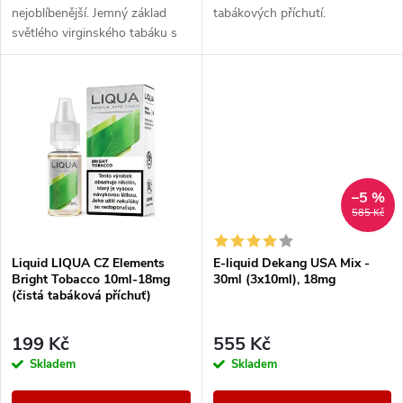
u
nejoblíbenější. Jemný základ
tabákových příchutí.
k
světlého virginského tabáku s
k
sebou nese nenápadné lehce
nasládlé tóny. Výborná příchuť
t
pro...
t
ů
ů
–5 %
585 Kč
Liquid LIQUA CZ Elements
E-liquid Dekang USA Mix -
Bright Tobacco 10ml-18mg
30ml (3x10ml), 18mg
(čistá tabáková příchuť)
199 Kč
555 Kč
Skladem
Skladem