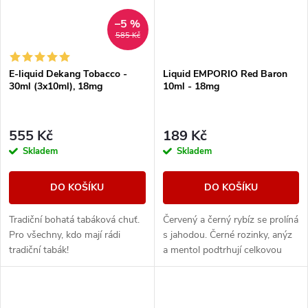
–5 %
585 Kč
E-liquid Dekang Tobacco -
Liquid EMPORIO Red Baron
30ml (3x10ml), 18mg
10ml - 18mg
555 Kč
189 Kč
Skladem
Skladem
DO KOŠÍKU
DO KOŠÍKU
Tradiční bohatá tabáková chuť.
Červený a černý rybíz se prolíná
Pro všechny, kdo mají rádi
s jahodou. Černé rozinky, anýz
tradiční tabák!
a mentol podtrhují celkovou
kompozici.