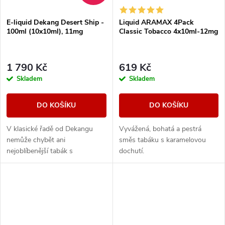
E-liquid Dekang Desert Ship -
Liquid ARAMAX 4Pack
100ml (10x10ml), 11mg
Classic Tobacco 4x10ml-12mg
1 790 Kč
619 Kč
Skladem
Skladem
DO KOŠÍKU
DO KOŠÍKU
V klasické řadě od Dekangu
Vyvážená, bohatá a pestrá
nemůže chybět ani
směs tabáku s karamelovou
nejoblíbenější tabák s
dochutí.
legendárním velbloudem.