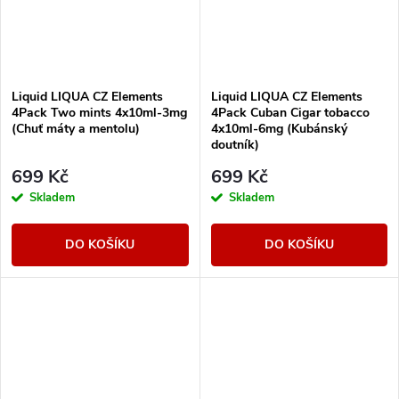
Liquid LIQUA CZ Elements
Liquid LIQUA CZ Elements
4Pack Two mints 4x10ml-3mg
4Pack Cuban Cigar tobacco
(Chuť máty a mentolu)
4x10ml-6mg (Kubánský
doutník)
699 Kč
699 Kč
Skladem
Skladem
DO KOŠÍKU
DO KOŠÍKU