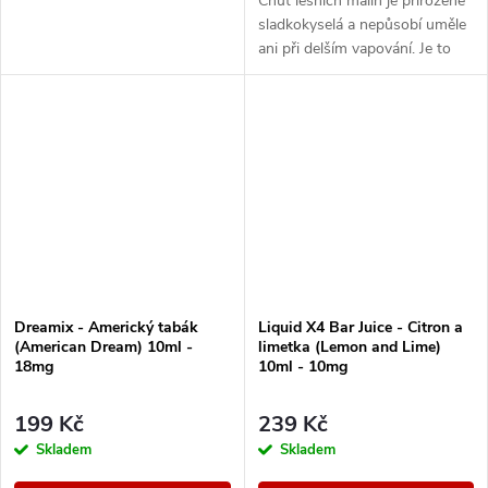
Chuť lesních malin je přirozeně
sladkokyselá a nepůsobí uměle
ani při delším vapování. Je to
ten typ e-liquidu, který tě
neunaví a klidně ho zvládneš...
Dreamix - Americký tabák
Liquid X4 Bar Juice - Citron a
(American Dream) 10ml -
limetka (Lemon and Lime)
18mg
10ml - 10mg
199 Kč
239 Kč
Skladem
Skladem