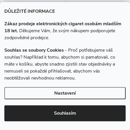
DŮLEŽITÉ INFORMACE
Zákaz prodeje elektronických cigaret osobám mladším
–15 %
18 let.
Děkujeme Vám, že svým nákupem podporujete
585 Kč
zodpovědné prodejce.
Souhlas se soubory Cookies
- Proč potřebujeme váš
E-liquid Dekang USA Mix -
Liquid SYX Nic Salt
30ml (3x10ml), 6mg
Strawberry 10ml - 10mg
souhlas? Například k tomu, abychom si pamatovali, co
máte v košíku, abyste snadno zjistili stav objednávky a
nemuseli se pokaždé přihlašovat, abychom vás
495 Kč
239 Kč
neobtěžovali nevhodnou reklamou.
Skladem
Skladem
Nastavení
DO KOŠÍKU
DO KOŠÍKU
Aroma podobné klasickým
Zamilujte se do sladkosti jahod
Souhlasím
cigaretám. Hořkočokoládová
s příchutí Sweet Strawberry
příchut, která je oproti běžnému
Ice. Každý potah vám přinese