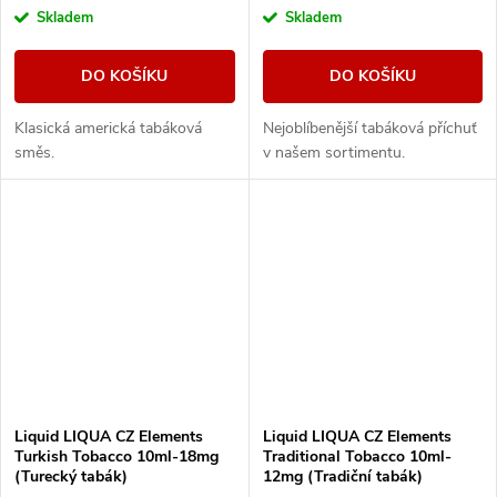
Skladem
Skladem
DO KOŠÍKU
DO KOŠÍKU
Klasická americká tabáková
Nejoblíbenější tabáková příchuť
směs.
v našem sortimentu.
Liquid LIQUA CZ Elements
Liquid LIQUA CZ Elements
Turkish Tobacco 10ml-18mg
Traditional Tobacco 10ml-
(Turecký tabák)
12mg (Tradiční tabák)