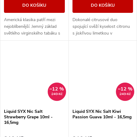
DO KOŠÍKU
DO KOŠÍKU
Americká klasika patří mezi
Dokonalé citrusové duo
nejoblíbenější. Jemný základ
spojující svěží kyselost citronu
světlého virginského tabáku s
s jiskřivou limetkou v
sebou nese nenápadné lehce
kombinaci, která přináší
nasládlé tóny. Výborná příchuť
neodolatelné osvěžení a
pro...
výrazné tóny v každém
potahu....
–12 %
–12 %
249 Kč
249 Kč
Liquid SYX Nic Salt
Liquid SYX Nic Salt Kiwi
Strawberry Grape 10ml -
Passion Guava 10ml - 16,5mg
16,5mg