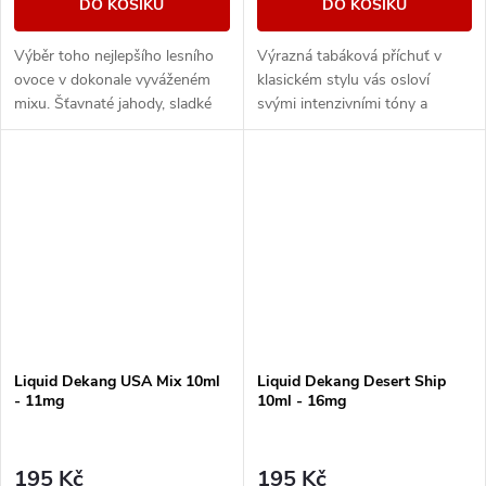
DO KOŠÍKU
DO KOŠÍKU
Výběr toho nejlepšího lesního
Výrazná tabáková příchuť v
ovoce v dokonale vyváženém
klasickém stylu vás osloví
mixu. Šťavnaté jahody, sladké
svými intenzivními tóny a
maliny nebo vyzrálé borůvky, to
dřevitou dochutí.
vše v jedné vynikající náplni.
Liquid Dekang USA Mix 10ml
Liquid Dekang Desert Ship
- 11mg
10ml - 16mg
195 Kč
195 Kč