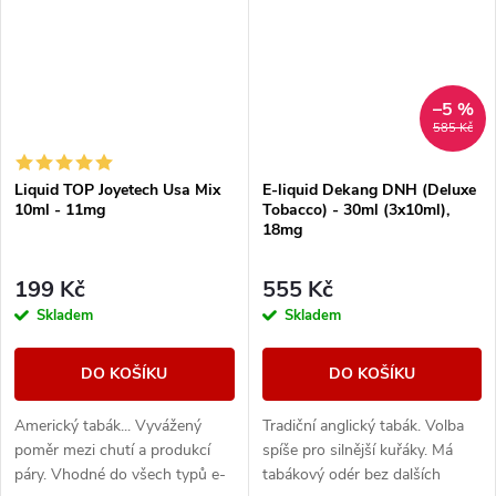
–5 %
585 Kč
Liquid TOP Joyetech Usa Mix
E-liquid Dekang DNH (Deluxe
10ml - 11mg
Tobacco) - 30ml (3x10ml),
18mg
199 Kč
555 Kč
Skladem
Skladem
DO KOŠÍKU
DO KOŠÍKU
Americký tabák... Vyvážený
Tradiční anglický tabák. Volba
poměr mezi chutí a produkcí
spíše pro silnější kuřáky. Má
páry. Vhodné do všech typů e-
tabákový odér bez dalších