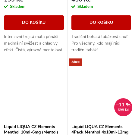
Skladem
Skladem
DO KOŠÍKU
DO KOŠÍKU
Intenzivní trojitá máta přináší
Tradiční bohatá tabáková chuť.
maximální svěžest a chladivý
Pro všechny, kdo mají rádi
efekt. Čistá, výrazná mentolová
tradiční tabák!
chuť pro milovníky silného
Akce
osvěžení.
–11 %
699 Kč
Liquid LIQUA CZ Elements
Liquid LIQUA CZ Elements
Menthol 10ml-6mg (Mentol)
4Pack Menthol 4x10ml-12mg