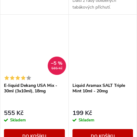
Další z řady oblíbených
tabákových příchutí.
–5 %
585 Kč
E-liquid Dekang USA Mix -
Liquid Aramax SALT Triple
30ml (3x10ml), 18mg
Mint 10ml - 20mg
555 Kč
199 Kč
Skladem
Skladem
DO KOŠÍKU
DO KOŠÍKU