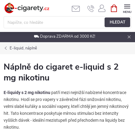
Přejít
NÁKUPNÍ
KOŠÍK
na
obsah
HLEDAT
⛟ Doprava ZDARMA od 3000 Kč!
E-liquid, náplně
Náplně do cigaret e-liquid s 2
mg nikotinu
E-liquidy s 2 mg nikotinu
patří mezi nejnižší nabízené koncentrace
nikotinu. Hodí se pro vapery v závěrečné fázi snižování nikotinu,
velmi slabé kuřáky a sociální vapery, kteří chtějí jen jemný nikotinový
hit. Tato koncentrace poskytuje mírnou stimulaci bez intenzity
vyšších dávek - ideální mezistupeň před přechodem na liquidy bez
nikotinu.