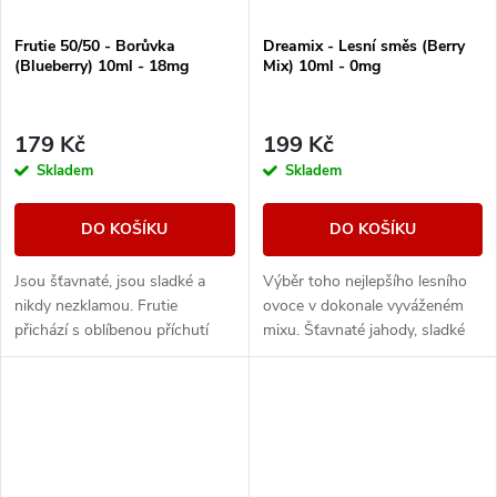
Frutie 50/50 - Borůvka
Dreamix - Lesní směs (Berry
(Blueberry) 10ml - 18mg
Mix) 10ml - 0mg
179 Kč
199 Kč
Skladem
Skladem
DO KOŠÍKU
DO KOŠÍKU
Jsou šťavnaté, jsou sladké a
Výběr toho nejlepšího lesního
nikdy nezklamou. Frutie
ovoce v dokonale vyváženém
přichází s oblíbenou příchutí
mixu. Šťavnaté jahody, sladké
borůvek, která vám prostě
maliny nebo vyzrálé borůvky, to
nesmí chybět. Plná chuť zralých
vše v jedné vynikající náplni.
borůvek zaútočí...