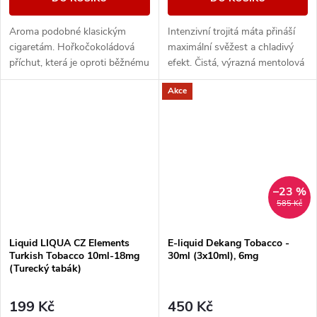
Aroma podobné klasickým
Intenzivní trojitá máta přináší
cigaretám. Hořkočokoládová
maximální svěžest a chladivý
příchut, která je oproti běžnému
efekt. Čistá, výrazná mentolová
tabáku jemnější a nasládlejší. Z
chuť pro milovníky silného
Akce
nabídky e-liquidů je tato
osvěžení.
značka...
–23 %
585 Kč
Liquid LIQUA CZ Elements
E-liquid Dekang Tobacco -
Turkish Tobacco 10ml-18mg
30ml (3x10ml), 6mg
(Turecký tabák)
199 Kč
450 Kč