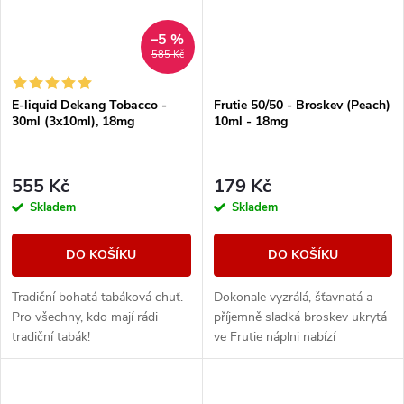
–5 %
585 Kč
E-liquid Dekang Tobacco -
Frutie 50/50 - Broskev (Peach)
30ml (3x10ml), 18mg
10ml - 18mg
555 Kč
179 Kč
Skladem
Skladem
DO KOŠÍKU
DO KOŠÍKU
Tradiční bohatá tabáková chuť.
Dokonale vyzrálá, šťavnatá a
Pro všechny, kdo mají rádi
příjemně sladká broskev ukrytá
tradiční tabák!
ve Frutie náplni nabízí
autentickou ovocnou příchuť.
Intenzivní a výrazná broskev s
plnou chutí...