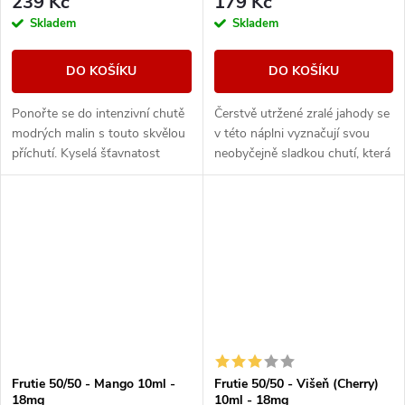
239 Kč
179 Kč
Skladem
Skladem
DO KOŠÍKU
DO KOŠÍKU
Ponořte se do intenzivní chutě
Čerstvě utržené zralé jahody se
modrých malin s touto skvělou
v této náplni vyznačují svou
příchutí. Kyselá šťavnatost
neobyčejně sladkou chutí, která
malin zde zdůrazňuje chladivý
vás nadchne a nebudete moci
závěr, který vytváří
se jí nabažit.
harmonický...
Frutie 50/50 - Mango 10ml -
Frutie 50/50 - Višeň (Cherry)
18mg
10ml - 18mg