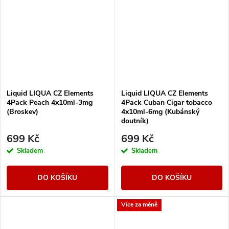
Liquid LIQUA CZ Elements
Liquid LIQUA CZ Elements
4Pack Peach 4x10ml-3mg
4Pack Cuban Cigar tobacco
(Broskev)
4x10ml-6mg (Kubánský
doutník)
699 Kč
699 Kč
Skladem
Skladem
DO KOŠÍKU
DO KOŠÍKU
Více za méně