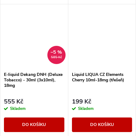
kompozici.
cigaret
–5 %
585 Kč
E-liquid Dekang DNH (Deluxe
Liquid LIQUA CZ Elements
Tobacco) - 30ml (3x10ml),
Cherry 10ml-18mg (třešeň)
18mg
555 Kč
199 Kč
Skladem
Skladem
DO KOŠÍKU
DO KOŠÍKU