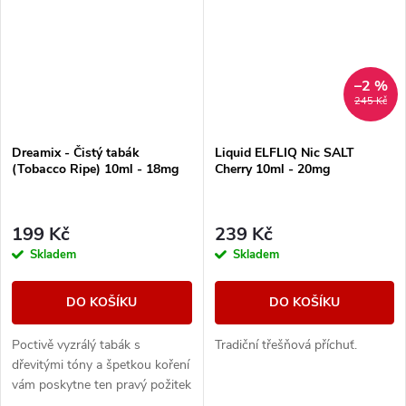
–2 %
245 Kč
Dreamix - Čistý tabák
Liquid ELFLIQ Nic SALT
(Tobacco Ripe) 10ml - 18mg
Cherry 10ml - 20mg
199 Kč
239 Kč
Skladem
Skladem
DO KOŠÍKU
DO KOŠÍKU
Poctivě vyzrálý tabák s
Tradiční třešňová příchuť.
dřevitými tóny a špetkou koření
vám poskytne ten pravý požitek
z vapování vynikající tabákové