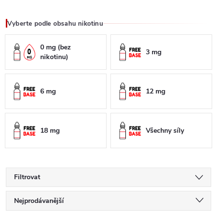
Vyberte podle obsahu nikotinu
0 mg (bez
3 mg
nikotinu)
6 mg
12 mg
18 mg
Všechny síly
Filtrovat
Ř
Nejprodávanější