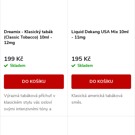
Dreamix - Klasický tabák
Liquid Dekang USA Mix 10ml
(Classic Tobacco) 10ml -
- 11mg
12mg
199 Kč
195 Kč
Skladem
Skladem
DO KOŠÍKU
DO KOŠÍKU
Výrazná tabáková příchuť v
Klasická americká tabáková
klasickém stylu vás osloví
směs.
svými intenzivními tóny a
dřevitou dochutí.