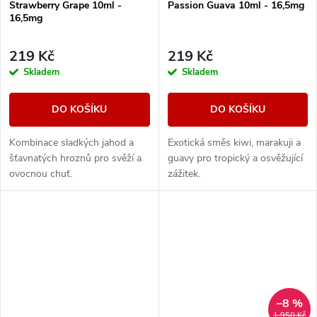
Strawberry Grape 10ml -
Passion Guava 10ml - 16,5mg
16,5mg
219 Kč
219 Kč
Skladem
Skladem
DO KOŠÍKU
DO KOŠÍKU
Kombinace sladkých jahod a
Exotická směs kiwi, marakuji a
šťavnatých hroznů pro svěží a
guavy pro tropický a osvěžující
ovocnou chuť.
zážitek.
–8 %
1 950 Kč