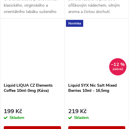
klasického, virginského a
oříškovým nádechem, silným
orientálního tabáku sušeného
aroma a čistou dochutí.
žárem slunce.
Novinka
–12 %
249 Kč
Liquid LIQUA CZ Elements
Liquid SYX Nic Salt Mixed
Coffee 10ml-0mg (Káva)
Berries 10ml - 16,5mg
199 Kč
219 Kč
Skladem
Skladem