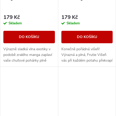
179 Kč
179 Kč
Skladem
Skladem
DO KOŠÍKU
DO KOŠÍKU
Výrazně sladká vlna exotiky v
Konečně pořádná višeň!
podobě zralého manga zaplaví
Výrazná a plná, Frutie Višeň
vaše chuťové pohárky plně
vás při každém potahu překvapí
ovocnou příchutí.
svou intenzivní a věrnou chutí,
které se nebudete moci nabažit.