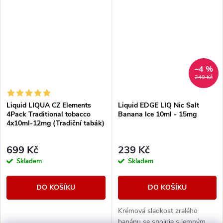
–4 %
249 Kč
Liquid LIQUA CZ Elements
Liquid EDGE LIQ Nic Salt
4Pack Traditional tobacco
Banana Ice 10ml - 15mg
4x10ml-12mg (Tradiční tabák)
699 Kč
239 Kč
Skladem
Skladem
DO KOŠÍKU
DO KOŠÍKU
Krémová sladkost zralého
banánu se spojuje s jemným