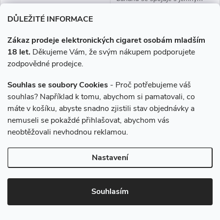
ledovým efektem a vytváří
DŮLEŽITÉ INFORMACE
hladkou, osvěžující chuť s
příjemně chladivým dozvukem.
Zákaz prodeje elektronických cigaret osobám mladším
18 let.
Děkujeme Vám, že svým nákupem podporujete
zodpovědné prodejce.
Souhlas se soubory Cookies
- Proč potřebujeme váš
souhlas? Například k tomu, abychom si pamatovali, co
–4 %
–7 %
máte v košíku, abyste snadno zjistili stav objednávky a
249 Kč
735 Kč
nemuseli se pokaždé přihlašovat, abychom vás
neobtěžovali nevhodnou reklamou.
Liquid EDGE LIQ Nic Salt
Liquid ELFLIQ Nic SALT
Apple Peach 10ml - 15mg
Strawberry Ice 30ml (3x10ml)
- 20mg
Nastavení
239 Kč
679 Kč
Souhlasím
Skladem
Skladem
DO KOŠÍKU
DO KOŠÍKU