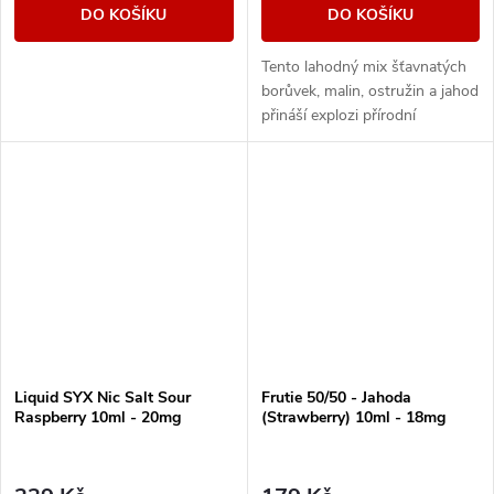
DO KOŠÍKU
DO KOŠÍKU
Tento lahodný mix šťavnatých
borůvek, malin, ostružin a jahod
přináší explozi přírodní
sladkosti a svěžesti v každém
potahu.
Liquid SYX Nic Salt Sour
Frutie 50/50 - Jahoda
Raspberry 10ml - 20mg
(Strawberry) 10ml - 18mg