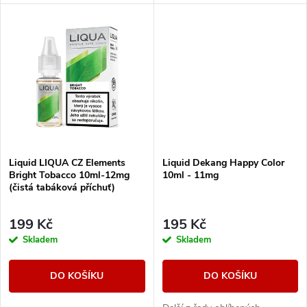
u
u
k
k
t
t
ů
ů
Liquid LIQUA CZ Elements
Liquid Dekang Happy Color
Bright Tobacco 10ml-12mg
10ml - 11mg
(čistá tabáková příchuť)
199 Kč
195 Kč
Skladem
Skladem
DO KOŠÍKU
DO KOŠÍKU