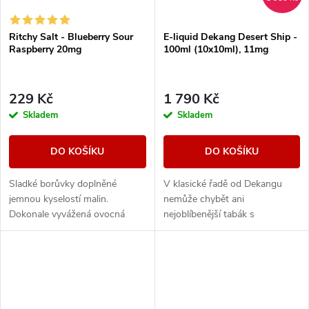
Ritchy Salt - Blueberry Sour
E-liquid Dekang Desert Ship -
Raspberry 20mg
100ml (10x10ml), 11mg
229 Kč
1 790 Kč
Skladem
Skladem
DO KOŠÍKU
DO KOŠÍKU
Sladké borůvky doplněné
V klasické řadě od Dekangu
jemnou kyselostí malin.
nemůže chybět ani
Dokonale vyvážená ovocná
nejoblíbenější tabák s
směs, která kombinuje sladké i
legendárním velbloudem.
svěží tóny.