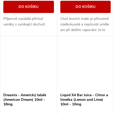
DO KOŠÍKU
DO KOŠÍKU
Příjemně nasládlá příchuť
Chuť lesních malin je přirozeně
vanilky s vynikající dochutí.
sladkokyselá a nepůsobí uměle
ani při delším vapování. Je to
ten typ e-liquidu, který tě
neunaví a klidně ho zvládneš...
Dreamix - Americký tabák
Liquid X4 Bar Juice - Citron a
(American Dream) 10ml -
limetka (Lemon and Lime)
18mg
10ml - 10mg