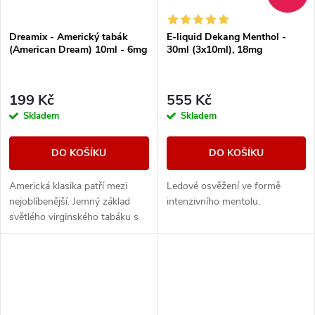
Dreamix - Americký tabák
E-liquid Dekang Menthol -
(American Dream) 10ml - 6mg
30ml (3x10ml), 18mg
199 Kč
555 Kč
Skladem
Skladem
DO KOŠÍKU
DO KOŠÍKU
Americká klasika patří mezi
Ledové osvěžení ve formě
nejoblíbenější. Jemný základ
intenzivního mentolu.
světlého virginského tabáku s
sebou nese nenápadné lehce
nasládlé tóny. Výborná příchuť
pro...