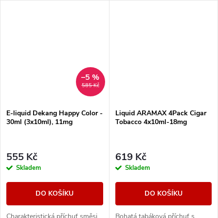
příchutě.
–5 %
585 Kč
E-liquid Dekang Happy Color -
Liquid ARAMAX 4Pack Cigar
30ml (3x10ml), 11mg
Tobacco 4x10ml-18mg
555 Kč
619 Kč
Skladem
Skladem
DO KOŠÍKU
DO KOŠÍKU
Charakteristická příchuť směsi
Bohatá tabáková příchuť s