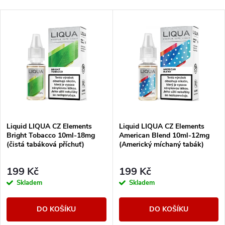
a
Doporučujeme
V
Nejlevnější
z
ý
Nejdražší
e
p
Abecedně
n
i
í
s
Liquid LIQUA CZ Elements
Liquid LIQUA CZ Elements
p
Bright Tobacco 10ml-18mg
American Blend 10ml-12mg
p
(čistá tabáková příchuť)
(Americký míchaný tabák)
r
r
199 Kč
199 Kč
o
Skladem
Skladem
o
d
DO KOŠÍKU
DO KOŠÍKU
d