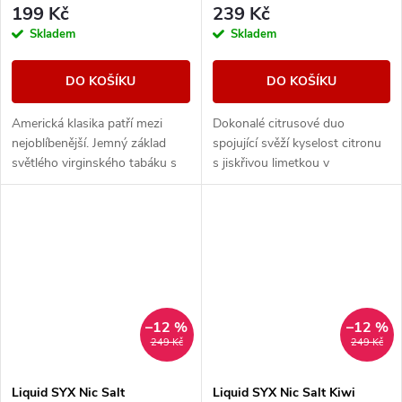
199 Kč
239 Kč
Skladem
Skladem
DO KOŠÍKU
DO KOŠÍKU
Americká klasika patří mezi
Dokonalé citrusové duo
nejoblíbenější. Jemný základ
spojující svěží kyselost citronu
světlého virginského tabáku s
s jiskřivou limetkou v
sebou nese nenápadné lehce
kombinaci, která přináší
nasládlé tóny. Výborná příchuť
neodolatelné osvěžení a
pro...
výrazné tóny v každém
potahu....
–12 %
–12 %
249 Kč
249 Kč
Liquid SYX Nic Salt
Liquid SYX Nic Salt Kiwi