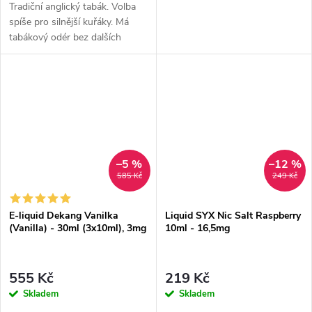
Tradiční anglický tabák. Volba
spíše pro silnější kuřáky. Má
tabákový odér bez dalších
aromatických prvků.
–5 %
–12 %
585 Kč
249 Kč
E-liquid Dekang Vanilka
Liquid SYX Nic Salt Raspberry
(Vanilla) - 30ml (3x10ml), 3mg
10ml - 16,5mg
555 Kč
219 Kč
Skladem
Skladem